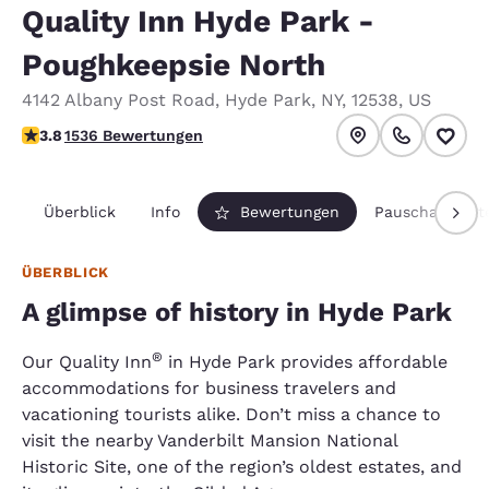
Quality Inn Hyde Park -
Poughkeepsie North
4142 Albany Post Road
,
Hyde Park
,
NY
,
12538
,
US
3.82-Sterne-Bewertung. Gut.
3.8
1536 Bewertungen
Überblick
Info
Bewertungen
Pauschalpaket
ÜBERBLICK
A glimpse of history in Hyde Park
®
Our Quality Inn
in Hyde Park provides affordable
accommodations for business travelers and
vacationing tourists alike. Don’t miss a chance to
visit the nearby Vanderbilt Mansion National
Historic Site, one of the region’s oldest estates, and