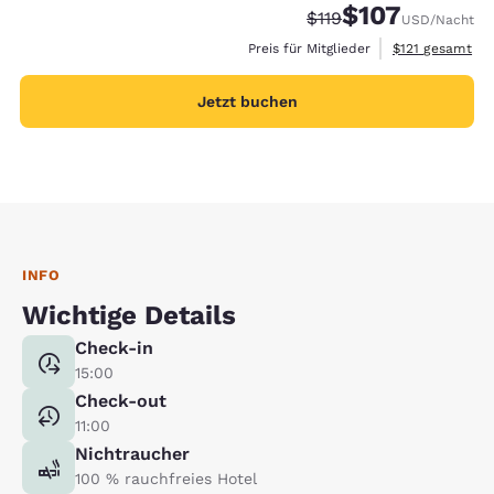
$107
Durchgestrichener Pre
Vergünstigter Prei
$119
USD
/Nacht
Geschätzte Ges
Preis für Mitglieder
$121
gesamt
Jetzt buchen
INFO
Wichtige Details
Check-in
15:00
Check-out
11:00
Nichtraucher
100 % rauchfreies Hotel