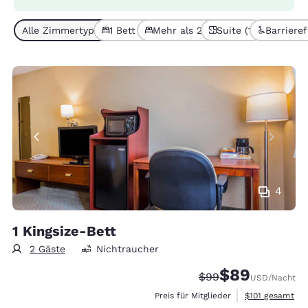
Alle Zimmertypen (4)
1 Bett (2)
Mehr als 2 Betten (2)
Suite (1)
Barrierefr
4
1 Kingsize-Bett
2 Gäste
Nichtraucher
$89
Durchgestrichener P
Vergünstigter Pr
$99
USD
/Nacht
Geschätzte Ges
Preis für Mitglieder
$101
gesamt