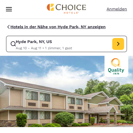
Ladevorgang abgeschlossen
Weiter Zu Hauptinhalt
Anmelden
Hotels in der Nähe von Hyde Park, NY anzeigen
Hyde Park, NY, US
Suche für Hyde Park, NY, US ändern. Check-in-Datum Aug 10, Check-ou
Aug 10 - Aug 11
•
1 zimmer, 1 gast