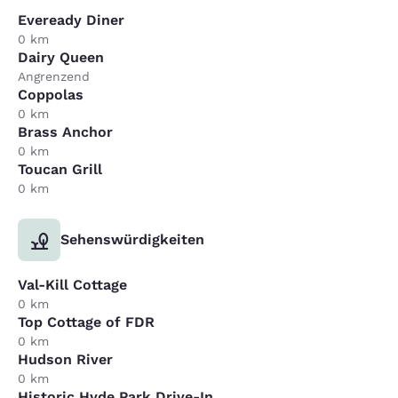
Eveready Diner
0 km
Dairy Queen
Angrenzend
Coppolas
0 km
Brass Anchor
0 km
Toucan Grill
0 km
Sehenswürdigkeiten
Val-Kill Cottage
0 km
Top Cottage of FDR
0 km
Hudson River
0 km
Historic Hyde Park Drive-In