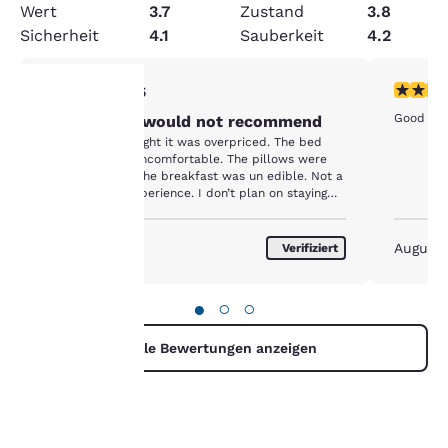
Wert
3.7
Zustand
3.8
Sicherheit
4.1
Sauberkeit
4.2
1-Stern-Bewertung. Mittelmäßig. 1 Bewertung
5-Sterne
1/5
Good
I personally would not recommend
hre
I personally thought it was overpriced. The bed
was incredibly uncomfortable. The pillows were
hard as a rock. The breakfast was un edible. Not a
rivatsphäre
very pleasant experience. I don’t plan on staying
there anytime soon.
st uns
August 2026
August
Verifiziert
ichtig.
●
○
○
sere Website verwendet
okies, einschließlich
Alle Bewertungen anzeigen
okies von Drittanbietern, zu
ecken der Performance-
rbesserung und um Ihnen
n personalisiertes Web-
lebnis zu bieten, indem