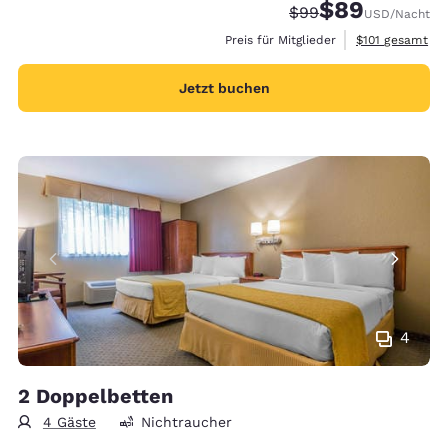
$89
Durchgestrichener P
Vergünstigter Pr
$99
USD
/Nacht
Geschätzte Ges
Preis für Mitglieder
$101
gesamt
Jetzt buchen
4
2 Doppelbetten
4 Gäste
Nichtraucher