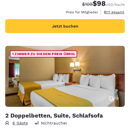
$98
Durchgestrichener Pr
Vergünstigter Pr
$109
USD
/Nacht
Geschätzte Ges
Preis für Mitglieder
$111
gesamt
Jetzt buchen
1 ZIMMER ZU DIESEM PREIS ÜBRIG
4
2 Doppelbetten, Suite, Schlafsofa
6 Gäste
Nichtraucher