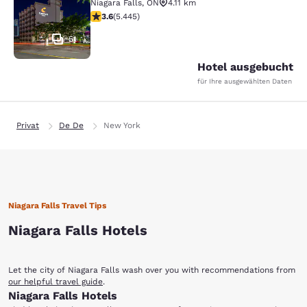
Niagara Falls
,
ON
4.11 km
3.63-Sterne-Bewertung. Gut. 5445 Bewertungen
3.6
(
5.445
)
51
Hotel ausgebucht
für Ihre ausgewählten Daten
Privat
De De
New York
Niagara Falls Travel Tips
Niagara Falls Hotels
Let the city of Niagara Falls wash over you with recommendations from
our helpful travel guide
.
Niagara Falls Hotels