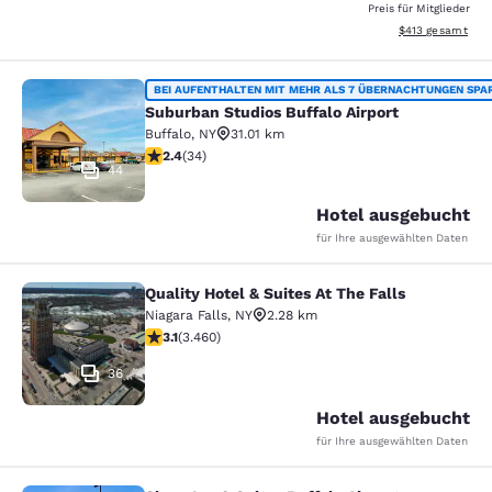
Preis für Mitglieder
Geschätzte Gesam
$413
gesamt
Suburban Studios Buffalo Airport
BEI AUFENTHALTEN MIT MEHR ALS 7 ÜBERNACHTUNGEN SPA
Suburban Studios Buffalo Airport
Buffalo
,
NY
31.01 km
2.35-Sterne-Bewertung. Mittelmäßig. 34 Bewertungen
2.4
(
34
)
44
Hotel ausgebucht
für Ihre ausgewählten Daten
Quality Hotel & Suites At The Falls
Quality Hotel & Suites At The Falls
Niagara Falls
,
NY
2.28 km
3.13-Sterne-Bewertung. Gut. 3460 Bewertungen
3.1
(
3.460
)
36
Hotel ausgebucht
für Ihre ausgewählten Daten