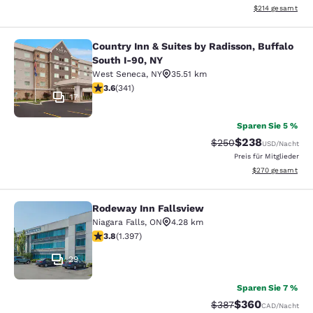
Geschätzte Gesam
$214
gesamt
Country Inn & Suites by Radisson, Buffalo
Country Inn & Suites by Radisson, B
South I-90, NY
West Seneca
,
NY
35.51 km
3.64-Sterne-Bewertung. Gut. 341 Bewertungen
3.6
(
341
)
17
Sparen Sie 5 %
$238
Durchgestrichener Pr
Vergünstigter Pr
$250
USD
/Nacht
Preis für Mitglieder
Geschätzte Gesam
$270
gesamt
Rodeway Inn Fallsview
Rodeway Inn Fallsview
Niagara Falls
,
ON
4.28 km
3.84-Sterne-Bewertung. Gut. 1397 Bewertungen
3.8
(
1.397
)
29
Sparen Sie 7 %
$360
Durchgestrichener Pr
Vergünstigter Pre
$387
CAD
/Nacht