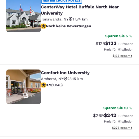
CenterWay Hotel Buffalo North Near
NEU BEI CHOICE HOTELS
CenterWay Hotel Buffalo North Near
University
Tonawanda
,
NY
17.74 km
9
Noch keine Bewertungen
Noch keine Bewertungen
Sparen Sie 5 %
$123
Durchgestrichener P
Vergünstigter Pr
$129
USD
/Nacht
Preis für Mitglieder
Geschätzte Gesam
$137
gesamt
Comfort Inn University
Comfort Inn University
Amherst
,
NY
23.15 km
3.88-Sterne-Bewertung. Gut. 1848 Bewertungen
3.9
(
1.848
)
24
Sparen Sie 10 %
$242
Durchgestrichener Pr
Vergünstigter Pre
$269
USD
/Nacht
Preis für Mitglieder
Geschätzte Gesam
$275
gesamt