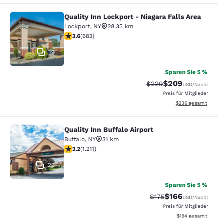
Quality Inn Lockport - Niagara Falls Area
Quality Inn Lockport - Niagara Falls
Lockport
,
NY
28.35 km
3.59-Sterne-Bewertung. Gut. 683 Bewertungen
3.6
(
683
)
19
Sparen Sie 5 %
$209
Durchgestrichener Pr
Vergünstigter Pre
$220
USD
/Nacht
Preis für Mitglieder
Geschätzte Gesam
$236
gesamt
Quality Inn Buffalo Airport
Quality Inn Buffalo Airport
Buffalo
,
NY
31 km
3.2-Sterne-Bewertung. Gut. 1211 Bewertungen
3.2
(
1.211
)
29
Sparen Sie 5 %
$166
Durchgestrichener P
Vergünstigter Pr
$175
USD
/Nacht
Preis für Mitglieder
Geschätzte Gesam
$194
gesamt