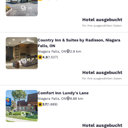
25
Hotel ausgebucht
für Ihre ausgewählten Daten
Country Inn & Suites by Radisson, Niagara
Country Inn & Suites by Radisson, N
Falls, ON
Niagara Falls
,
ON
2.9 km
4.32-Sterne-Bewertung. Hervorragend. 1527 Bewertun
4.3
(
1.527
)
17
Hotel ausgebucht
für Ihre ausgewählten Daten
Comfort Inn Lundy's Lane
Comfort Inn Lundy's Lane
Niagara Falls
,
ON
6.88 km
3.67-Sterne-Bewertung. Gut. 1889 Bewertungen
3.7
(
1.889
)
28
Hotel ausgebucht