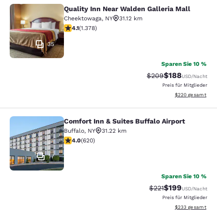
Quality Inn Near Walden Galleria Mall
Quality Inn Near Walden Galleria Ma
Cheektowaga
,
NY
31.12 km
4.12-Sterne-Bewertung. Sehr gut. 1378 Bewertungen
4.1
(
1.378
)
35
Sparen Sie 10 %
$188
Durchgestrichener Pr
Vergünstigter Pr
$209
USD
/Nacht
Preis für Mitglieder
Geschätzte Gesam
$220
gesamt
Comfort Inn & Suites Buffalo Airport
Comfort Inn & Suites Buffalo Airport
Buffalo
,
NY
31.22 km
3.96-Sterne-Bewertung. Gut. 620 Bewertungen
4.0
(
620
)
17
Sparen Sie 10 %
$199
Durchgestrichener P
Vergünstigter Pr
$221
USD
/Nacht
Preis für Mitglieder
Geschätzte Gesam
$233
gesamt