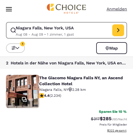
Ladevorgang abgeschlossen
Weiter Zu Hauptinhalt
Anmelden
Niagara Falls, New York, USA
Suche für Niagara Falls, New York, USA ändern. Check-in-Datum Aug 0
Aug 08 - Aug 09
•
1 zimmer, 1 gast
1
Map
Sortieren und Filtern,
1 Filter aktuell ausgewählt
2 Hotels in der Nähe von Niagara Falls, New York, USA entsprechen Ihren Filtern
The Giacomo Niagara Falls NY, an Ascend
The Giacomo Niagara Falls NY, an A
Collection Hotel
Niagara Falls
,
NY
2.28 km
4.37-Sterne-Bewertung. Hervorragend. 2234 Bewertu
4.4
(
2.234
)
69
Sparen Sie 10 %
$285
Durchgestrichener Pr
Vergünstigter Pr
$317
USD
/Nacht
Preis für Mitglieder
Geschätzte Gesam
$322
gesamt