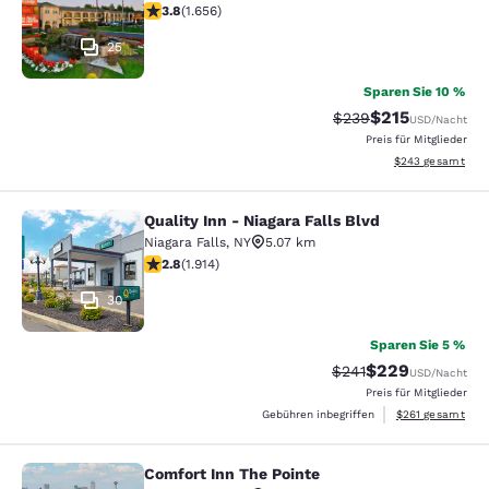
3.77-Sterne-Bewertung. Gut. 1656 Bewertungen
3.8
(
1.656
)
25
Sparen Sie 10 %
$215
Durchgestrichener Pr
Vergünstigter Pr
$239
USD
/Nacht
Preis für Mitglieder
Geschätzte Gesam
$243
gesamt
Quality Inn - Niagara Falls Blvd
Quality Inn - Niagara Falls Blvd
Niagara Falls
,
NY
5.07 km
2.79-Sterne-Bewertung. Mittelmäßig. 1914 Bewertunge
2.8
(
1.914
)
30
Sparen Sie 5 %
$229
Durchgestrichener Pr
Vergünstigter Pre
$241
USD
/Nacht
Preis für Mitglieder
Geschätzte Gesam
Gebühren inbegriffen
$261
gesamt
Comfort Inn The Pointe
Comfort Inn The Pointe