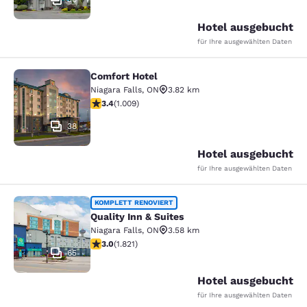
Hotel ausgebucht
für Ihre ausgewählten Daten
Comfort Hotel
Comfort Hotel
Niagara Falls
,
ON
3.82 km
3.4-Sterne-Bewertung. Gut. 1009 Bewertungen
3.4
(
1.009
)
38
Hotel ausgebucht
für Ihre ausgewählten Daten
Quality Inn & Suites
KOMPLETT RENOVIERT
Quality Inn & Suites
Niagara Falls
,
ON
3.58 km
2.96-Sterne-Bewertung. Mittelmäßig. 1821 Bewertunge
3.0
(
1.821
)
65
Hotel ausgebucht
für Ihre ausgewählten Daten