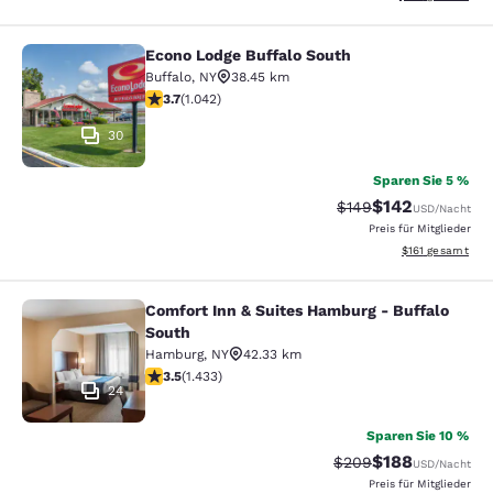
Econo Lodge Buffalo South
Econo Lodge Buffalo South
Buffalo
,
NY
38.45 km
3.66-Sterne-Bewertung. Gut. 1042 Bewertungen
3.7
(
1.042
)
30
Sparen Sie 5 %
$142
Durchgestrichener Pr
Vergünstigter Pr
$149
USD
/Nacht
Preis für Mitglieder
Geschätzte Gesa
$161
gesamt
Comfort Inn & Suites Hamburg - Buffalo
Comfort Inn & Suites Hamburg - Buf
South
Hamburg
,
NY
42.33 km
3.45-Sterne-Bewertung. Gut. 1433 Bewertungen
3.5
(
1.433
)
24
Sparen Sie 10 %
$188
Durchgestrichener Pr
Vergünstigter Pr
$209
USD
/Nacht
Preis für Mitglieder