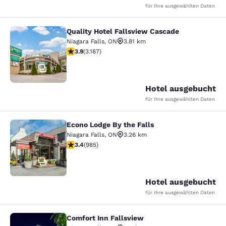
für Ihre ausgewählten Daten
Quality Hotel Fallsview Cascade
Quality Hotel Fallsview Cascade
Niagara Falls
,
ON
3.81 km
3.9-Sterne-Bewertung. Gut. 3167 Bewertungen
3.9
(
3.167
)
41
Hotel ausgebucht
für Ihre ausgewählten Daten
Econo Lodge By the Falls
Econo Lodge By the Falls
Niagara Falls
,
ON
3.26 km
3.37-Sterne-Bewertung. Gut. 985 Bewertungen
3.4
(
985
)
17
Hotel ausgebucht
für Ihre ausgewählten Daten
Comfort Inn Fallsview
Comfort Inn Fallsview