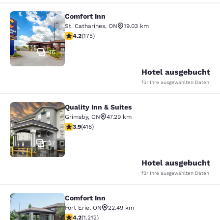
Comfort Inn
Comfort Inn
St. Catharines
,
ON
19.03 km
4.22-Sterne-Bewertung. Hervorragend. 175 Bewertung
4.2
(
175
)
16
Hotel ausgebucht
für Ihre ausgewählten Daten
Quality Inn & Suites
Quality Inn & Suites
Grimsby
,
ON
47.29 km
3.94-Sterne-Bewertung. Gut. 418 Bewertungen
3.9
(
418
)
37
Hotel ausgebucht
für Ihre ausgewählten Daten
Comfort Inn
Comfort Inn
Fort Erie
,
ON
22.49 km
4.16-Sterne-Bewertung. Sehr gut. 1212 Bewertungen
4.2
(
1.212
)