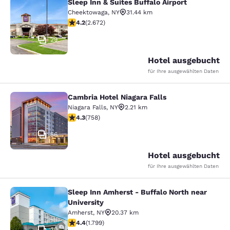
Sleep Inn & Suites Buffalo Airport
Sleep Inn & Suites Buffalo Airport
Cheektowaga
,
NY
31.44 km
4.19-Sterne-Bewertung. Sehr gut. 2672 Bewertungen
4.2
(
2.672
)
29
Hotel ausgebucht
für Ihre ausgewählten Daten
Cambria Hotel Niagara Falls
Cambria Hotel Niagara Falls
Niagara Falls
,
NY
2.21 km
4.26-Sterne-Bewertung. Hervorragend. 758 Bewertun
4.3
(
758
)
56
Hotel ausgebucht
für Ihre ausgewählten Daten
Sleep Inn Amherst - Buffalo North near
Sleep Inn Amherst - Buffalo North n
University
Amherst
,
NY
20.37 km
4.38-Sterne-Bewertung. Hervorragend. 1799 Bewertun
4.4
(
1.799
)
30