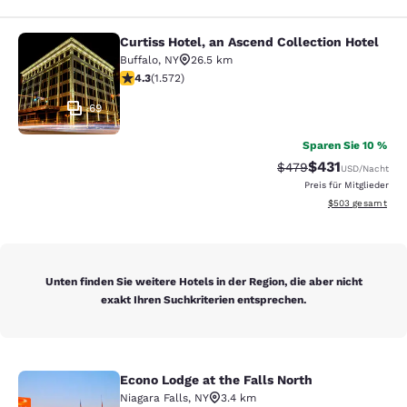
Curtiss Hotel, an Ascend Collection Hotel
Curtiss Hotel, an Ascend Collection
Buffalo
,
NY
26.5 km
4.32-Sterne-Bewertung. Hervorragend. 1572 Bewertun
4.3
(
1.572
)
69
Sparen Sie 10 %
$431
Durchgestrichener Pr
Vergünstigter Pr
$479
USD
/Nacht
Preis für Mitglieder
Geschätzte Gesam
$503
gesamt
Unten finden Sie weitere Hotels in der Region, die aber nicht
exakt Ihren Suchkriterien entsprechen.
Econo Lodge at the Falls North
Econo Lodge at the Falls North
Niagara Falls
,
NY
3.4 km