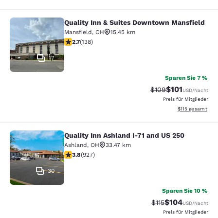
Quality Inn & Suites Downtown Mansfield
Quality Inn & Suites Downtown Man
Mansfield
,
OH
15.45 km
2.7-Sterne-Bewertung. Mittelmäßig. 138 Bewertungen
2.7
(
138
)
17
Sparen Sie 7 %
$101
Durchgestrichener P
Vergünstigter Pr
$109
USD
/Nacht
Preis für Mitglieder
Geschätzte Gesa
$115
gesamt
Quality Inn Ashland I-71 and US 250
Quality Inn Ashland I-71 and US 250
Ashland
,
OH
33.47 km
3.8-Sterne-Bewertung. Gut. 927 Bewertungen
3.8
(
927
)
30
Sparen Sie 10 %
$104
Durchgestrichener P
Vergünstigter Pr
$115
USD
/Nacht
Preis für Mitglieder