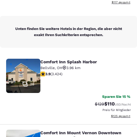
Geschätzte Gesa
$117
gesamt
Unten finden Sie weitere Hotels in der Region, die aber nicht
exakt Ihren Suchkriterien entsprechen.
Comfort Inn Splash Harbor
Comfort Inn Splash Harbor
Bellville
,
OH
3.96 km
3.88-Sterne-Bewertung. Gut. 3424 Bewertungen
3.9
(
3.424
)
28
Sparen Sie 15 %
$110
Durchgestrichener P
Vergünstigter Pr
$129
USD
/Nacht
Preis für Mitglieder
Geschätzte Gesam
$125
gesamt
Comfort Inn Mount Vernon Downtown
Comfort Inn Mount Vernon Downto