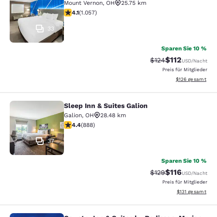
Mount Vernon
,
OH
25.75 km
4.09-Sterne-Bewertung. Sehr gut. 1057 Bewertungen
4.1
(
1.057
)
33
Sparen Sie 10 %
$112
Durchgestrichener P
Vergünstigter Pr
$124
USD
/Nacht
Preis für Mitglieder
Geschätzte Gesam
$126
gesamt
Sleep Inn & Suites Galion
Sleep Inn & Suites Galion
Galion
,
OH
28.48 km
4.36-Sterne-Bewertung. Hervorragend. 888 Bewertun
4.4
(
888
)
37
Sparen Sie 10 %
$116
Durchgestrichener P
Vergünstigter Pr
$129
USD
/Nacht
Preis für Mitglieder
Geschätzte Gesa
$131
gesamt