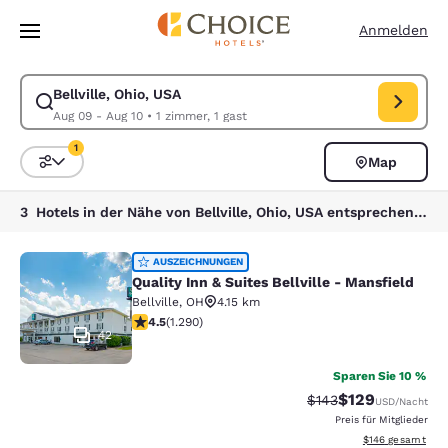
Ladevorgang abgeschlossen
Weiter Zu Hauptinhalt
Anmelden
Bellville, Ohio, USA
Suche für Bellville, Ohio, USA ändern. Check-in-Datum Aug 09, Check-
Aug 09 - Aug 10
•
1 zimmer, 1 gast
1
Map
Sortieren und Filtern,
1 Filter aktuell ausgewählt
3 Hotels in der Nähe von Bellville, Ohio, USA entsprechen Ihren Filtern
Quality Inn & Suites Bellville - Mans
AUSZEICHNUNGEN
Quality Inn & Suites Bellville - Mansfield
Bellville
,
OH
4.15 km
4.46-Sterne-Bewertung. Hervorragend. 1290 Bewertun
4.5
(
1.290
)
42
Sparen Sie 10 %
$129
Durchgestrichener P
Vergünstigter Pr
$143
USD
/Nacht
Preis für Mitglieder
Geschätzte Gesam
$146
gesamt