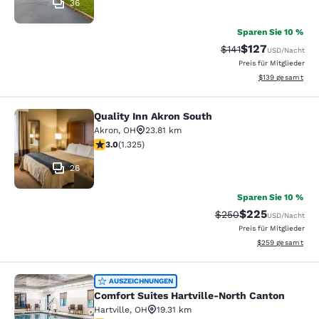
36
Sparen Sie 10 %
$127
Durchgestrichener P
Vergünstigter Pr
$141
USD
/Nacht
Preis für Mitglieder
Geschätzte Gesam
$139
gesamt
Quality Inn Akron South
Quality Inn Akron South
Akron
,
OH
23.81 km
2.99-Sterne-Bewertung. Mittelmäßig. 1325 Bewertung
3.0
(
1.325
)
26
Sparen Sie 10 %
$225
Durchgestrichener Pr
Vergünstigter Pr
$250
USD
/Nacht
Preis für Mitglieder
Geschätzte Gesam
$259
gesamt
Comfort Suites Hartville-North Can
AUSZEICHNUNGEN
Comfort Suites Hartville-North Canton
Hartville
,
OH
19.31 km