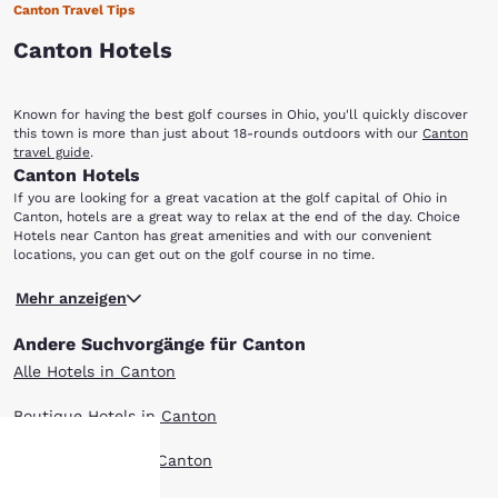
Canton Travel Tips
Canton Hotels
Known for having the best golf courses in Ohio, you'll quickly discover
this town is more than just about 18-rounds outdoors with our
Canton
travel guide
.
Canton Hotels
If you are looking for a great vacation at the golf capital of Ohio in
Canton, hotels are a great way to relax at the end of the day. Choice
Hotels near Canton has great amenities and with our convenient
locations, you can get out on the golf course in no time.
While golfing is not the only activity found in this beautiful city, it surely
Mehr anzeigen
is the highlight! Canton and its surrounding Stark County boasts around
20 public golf courses. The courses feature a wide variety of talent and
Andere Suchvorgänge für Canton
skill, and all are welcome to take a shot at an 18-hole course.
After you spend an afternoon on the sprawling fields, take a trip to the
Alle Hotels in Canton
Pro Football Hall of Fame and brush up on your history of this classic
American sport. For the more artistically inclined, head to the McKinley
Boutique Hotels in Canton
Presidential Library & Museum and discover a hidden gem of the city.
Along with the area’s art galleries, theatres and handicraft stores, there
Hotel-Angebote in Canton
is a burgeoning local arts scene.
Other than arts and sports, the city has some exciting dining options,