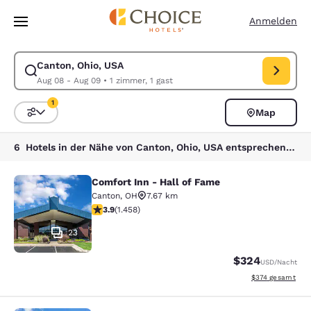
Ladevorgang abgeschlossen
Weiter Zu Hauptinhalt
Anmelden
Canton, Ohio, USA
Suche für Canton, Ohio, USA ändern. Check-in-Datum Aug 08, Check-o
Aug 08 - Aug 09
•
1 zimmer, 1 gast
1
Map
Sortieren und Filtern,
1 Filter aktuell ausgewählt
6 Hotels in der Nähe von Canton, Ohio, USA entsprechen Ihren Filtern
Comfort Inn - Hall of Fame
Comfort Inn - Hall of Fame
Canton
,
OH
7.67 km
3.92-Sterne-Bewertung. Gut. 1458 Bewertungen
3.9
(
1.458
)
23
$324
USD
/Nacht
Geschätzte Gesam
$374
gesamt