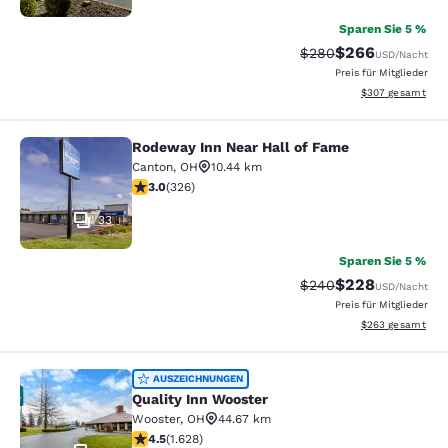
Sparen Sie 5 %
$266
Durchgestrichener Pr
Vergünstigter Pre
$280
USD
/Nacht
Preis für Mitglieder
Geschätzte Gesam
$307
gesamt
Rodeway Inn Near Hall of Fame
Rodeway Inn Near Hall of Fame
Canton
,
OH
10.44 km
2.97-Sterne-Bewertung. Mittelmäßig. 326 Bewertunge
3.0
(
326
)
33
Sparen Sie 5 %
$228
Durchgestrichener Pr
Vergünstigter Pre
$240
USD
/Nacht
Preis für Mitglieder
Geschätzte Gesam
$263
gesamt
Quality Inn Wooster
AUSZEICHNUNGEN
Quality Inn Wooster
Wooster
,
OH
44.67 km
4.5-Sterne-Bewertung. Hervorragend. 1628 Bewertung
4.5
(
1.628
)