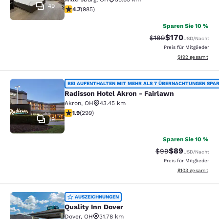
49
4.65-Sterne-Bewertung. Außergewöhnlich. 985 Bewer
4.7
(
985
)
Sparen Sie 10 %
$170
Durchgestrichener Pr
Vergünstigter Pr
$189
USD
/Nacht
Preis für Mitglieder
Geschätzte Gesam
$192
gesamt
Radisson Hotel Akron - Fairlawn
BEI AUFENTHALTEN MIT MEHR ALS 7 ÜBERNACHTUNGEN SPA
Radisson Hotel Akron - Fairlawn
Akron
,
OH
43.45 km
1.91-Sterne-Bewertung. Mittelmäßig. 299 Bewertungen
1.9
(
299
)
19
Sparen Sie 10 %
$89
Durchgestrichener 
Vergünstigter P
$99
USD
/Nacht
Preis für Mitglieder
Geschätzte Gesam
$103
gesamt
Quality Inn Dover
AUSZEICHNUNGEN
Quality Inn Dover
Dover
,
OH
31.78 km