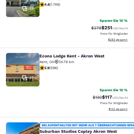
4.64-Sterne-Bewertung. Außergewöhnlich. 1749 Bewer
4.6
(
1.749
)
29
Sparen Sie 10 %
$251
Durchgestrichener Pr
Vergünstigter Pr
$279
USD
/Nacht
Preis für Mitglieder
Geschätzte Gesam
$283
gesamt
Econo Lodge Kent - Akron West
Econo Lodge Kent - Akron West
Kent
,
OH
34.79 km
2.92-Sterne-Bewertung. Mittelmäßig. 596 Bewertunge
2.9
(
596
)
27
Sparen Sie 10 %
$117
Durchgestrichener P
Vergünstigter Pr
$130
USD
/Nacht
Preis für Mitglieder
Geschätzte Gesam
$132
gesamt
Suburban Studios Copley Akron Wes
BEI AUFENTHALTEN MIT MEHR ALS 7 ÜBERNACHTUNGEN SPA
Suburban Studios Copley Akron West