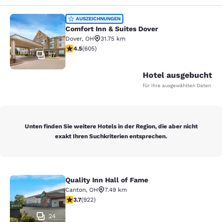
Comfort Inn & Suites Dover
AUSZEICHNUNGEN
Comfort Inn & Suites Dover
Dover
,
OH
31.75 km
4.53-Sterne-Bewertung. Hervorragend. 605 Bewertun
4.5
(
605
)
37
Hotel ausgebucht
für Ihre ausgewählten Daten
Unten finden Sie weitere Hotels in der Region, die aber nicht
exakt Ihren Suchkriterien entsprechen.
Quality Inn Hall of Fame
Quality Inn Hall of Fame
Canton
,
OH
7.49 km
3.74-Sterne-Bewertung. Gut. 922 Bewertungen
3.7
(
922
)
24