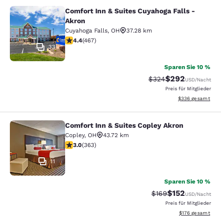
Comfort Inn & Suites Cuyahoga Falls -
Comfort Inn & Suites Cuyahoga Fall
Akron
Cuyahoga Falls
,
OH
37.28 km
4.39-Sterne-Bewertung. Hervorragend. 467 Bewertun
4.4
(
467
)
33
Sparen Sie 10 %
$292
Durchgestrichener Pr
Vergünstigter Pre
$324
USD
/Nacht
Preis für Mitglieder
Geschätzte Gesam
$336
gesamt
Comfort Inn & Suites Copley Akron
Comfort Inn & Suites Copley Akron
Copley
,
OH
43.72 km
3-Sterne-Bewertung. Mittelmäßig. 363 Bewertungen
3.0
(
363
)
11
Sparen Sie 10 %
$152
Durchgestrichener P
Vergünstigter Pr
$169
USD
/Nacht
Preis für Mitglieder
Geschätzte Gesam
$176
gesamt