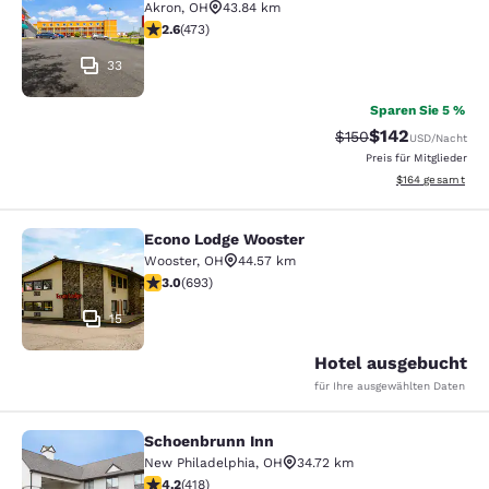
Akron
,
OH
43.84 km
2.61-Sterne-Bewertung. Mittelmäßig. 473 Bewertungen
2.6
(
473
)
33
Sparen Sie 5 %
$142
Durchgestrichener P
Vergünstigter Pr
$150
USD
/Nacht
Preis für Mitglieder
Geschätzte Gesam
$164
gesamt
Econo Lodge Wooster
Econo Lodge Wooster
Wooster
,
OH
44.57 km
2.95-Sterne-Bewertung. Mittelmäßig. 693 Bewertunge
3.0
(
693
)
15
Hotel ausgebucht
für Ihre ausgewählten Daten
Schoenbrunn Inn
Schoenbrunn Inn
New Philadelphia
,
OH
34.72 km
4.21-Sterne-Bewertung. Hervorragend. 418 Bewertung
4.2
(
418
)