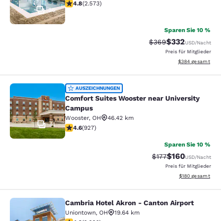
4.81-Sterne-Bewertung. Außergewöhnlich. 2573 Bewe
4.8
(
2.573
)
35
Sparen Sie 10 %
$332
Durchgestrichener Pr
Vergünstigter Pr
$369
USD
/Nacht
Preis für Mitglieder
Geschätzte Gesam
$384
gesamt
Comfort Suites Wooster near Unive
AUSZEICHNUNGEN
Comfort Suites Wooster near University
Campus
Wooster
,
OH
46.42 km
41
4.64-Sterne-Bewertung. Außergewöhnlich. 927 Bewer
4.6
(
927
)
Sparen Sie 10 %
$160
Durchgestrichener P
Vergünstigter Pr
$177
USD
/Nacht
Preis für Mitglieder
Geschätzte Gesam
$180
gesamt
Cambria Hotel Akron - Canton Airport
Cambria Hotel Akron - Canton Airpo
Uniontown
,
OH
19.64 km