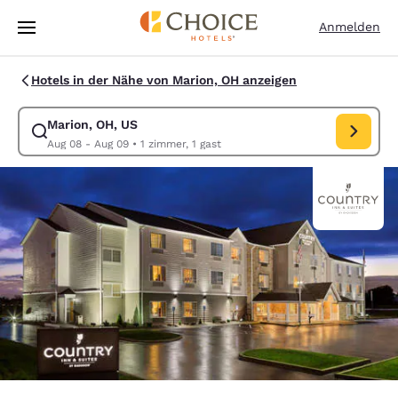
Ladevorgang abgeschlossen
Weiter Zu Hauptinhalt
Anmelden
Hotels in der Nähe von Marion, OH anzeigen
Marion, OH, US
Suche für Marion, OH, US ändern. Check-in-Datum Aug 08, Check-out-
Aug 08 - Aug 09
•
1 zimmer, 1 gast