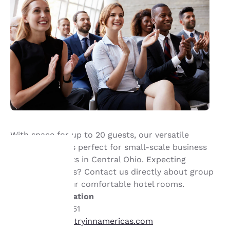
With space for up to 20 guests, our versatile
meeting room is perfect for small-scale business
and social events in Central Ohio. Expecting
overnight guests? Contact us directly about group
hre
discounts on our comfortable hotel rooms.
Contact information
rivatsphäre
+1 (740) 386-5451
st uns
cx_maoh@countryinnamericas.com