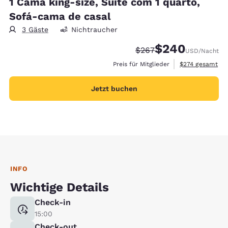
1 Cama king-size, Suíte com 1 quarto,
Sofá-cama de casal
3 Gäste
Nichtraucher
$240
Durchgestrichener Prei
Vergünstigter Prei
$267
USD
/Nacht
Geschätzte Gesa
Preis für Mitglieder
$274
gesamt
Jetzt buchen
INFO
Wichtige Details
Check-in
15:00
Check-out