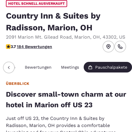
HOTEL SCHNELL AUSVERKAUFT
Country Inn & Suites by
Radisson, Marion, OH
2091 Marion Mt. Gilead Road
,
Marion
,
OH
,
43302
,
US
3.67-Sterne-Bewertung. Gut.
3.7
184 Bewertungen
Info
Bewertungen
Meetings
Pauschalpakete
ÜBERBLICK
Discover small-town charm at our
hotel in Marion off US 23
Just off US 23, the Country Inn & Suites by
Radisson, Marion, OH provides a comfortable