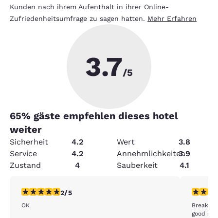
Kunden nach ihrem Aufenthalt in ihrer Online-
Zufriedenheitsumfrage zu sagen hatten.
Mehr Erfahren
3.7
/5
65
% gäste empfehlen dieses hotel
weiter
Sicherheit
4.2
Wert
3.8
Service
4.2
Annehmlichkeiten
3.9
Zustand
4
Sauberkeit
4.1
2-Sterne-Bewertung. Mittelmäßig. 1 Bewertung
3-Sterne
2/5
OK
Breakfas
good sau