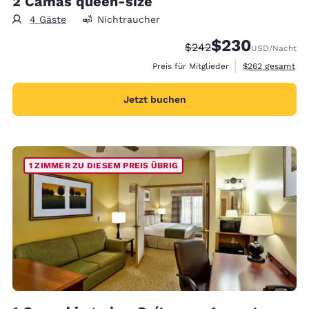
2 Camas queen-size
4 Gäste
Nichtraucher
$230
Durchgestrichener Prei
Vergünstigter Prei
$242
USD
/Nacht
Geschätzte Gesa
Preis für Mitglieder
$262
gesamt
Jetzt buchen
1 ZIMMER ZU DIESEM PREIS ÜBRIG