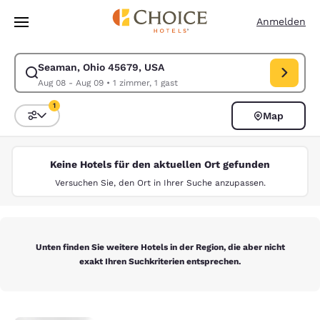
Ladevorgang abgeschlossen
Weiter Zu Hauptinhalt
Anmelden
Seaman, Ohio 45679, USA
Suche für Seaman, Ohio 45679, USA ändern. Check-in-Datum Aug 08, 
Aug 08 - Aug 09
•
1 zimmer, 1 gast
1
Map
Sortieren und Filtern,
1 Filter aktuell ausgewählt
Keine Hotels für den aktuellen Ort gefunden
Versuchen Sie, den Ort in Ihrer Suche anzupassen.
Unten finden Sie weitere Hotels in der Region, die aber nicht
exakt Ihren Suchkriterien entsprechen.