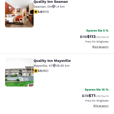
Quality Inn Seaman
Quality Inn Seaman
Seaman
,
OH
1.4 km
3.58-Sterne-Bewertung. Gut. 610 Bewertungen
3.6
(
610
)
31
Sparen Sie 5 %
$113
Durchgestrichener 
Vergünstigter P
$119
USD
/Nacht
Preis für Mitglieder
Geschätzte Gesam
$124
gesamt
Quality Inn Maysville
Quality Inn Maysville
Maysville
,
KY
39.45 km
3.11-Sterne-Bewertung. Gut. 482 Bewertungen
3.1
(
482
)
30
Sparen Sie 10 %
$71
Durchgestrichener
Vergünstigter P
$79
USD
/Nacht
Preis für Mitglieder
Geschätzte Gesa
$79
gesamt
hre