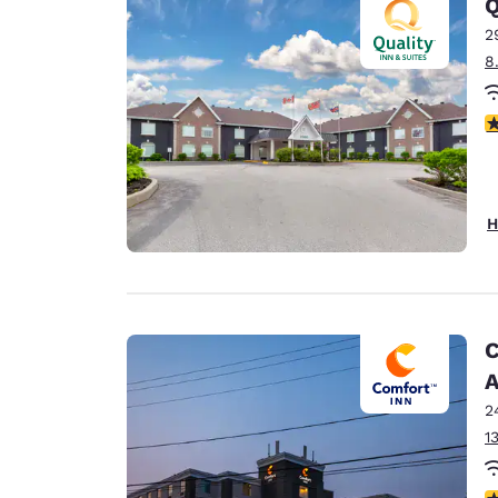
Q
2
8
4
H
C
A
2
1
3