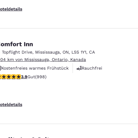
oteldetails
omfort Inn
1 Topflight Drive
,
Mississauga
,
ON
,
L5S 1Y1
,
CA
.04 km von Mississauga, Ontario, Kanada
Kostenfreies warmes Frühstück
Rauchfrei
.87-Sterne-Bewertung. Gut. 998 Bewertungen
3.9
Gut
(998)
Fitnesscenter
oteldetails