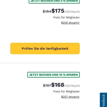
JETZT BUCHEN UND 5 % SPAREN
$175
Durchgestrichener Preis:
Vergünstigter Preis:
$184
CAD
/Nacht
Preis für Mitglieder
Geschätzte Gesamtdetails anzei
$205
gesamt
Prüfen Sie die Verfügbarkeit
JETZT BUCHEN UND 10 % SPAREN
$168
Durchgestrichener Preis:
Vergünstigter Preis:
$187
CAD
/Nacht
Preis für Mitglieder
Geschätzte Gesamtdetails anzei
$207
gesamt