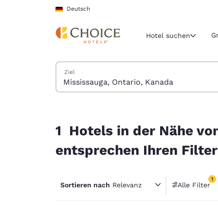
Ladevorgang abgeschlossen
Weiter Zu Hauptinhalt
Deutsch
G
Hotel suchen
Hotels suchen
Ziel
Aktuelle Regio
Deutschla
Deutsch
1 Hotels in der Nähe von Mississauga, Ontario, 
Wählen Sie 
1 Hotels in der Nähe vo
Nord- und Süd
entsprechen Ihren Filte
United Sta
English
1
Sortieren nach
Relevanz
Alle Filter
América L
1 Filter
Português