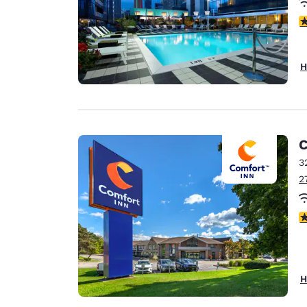
4
H
C
3
2
4
H