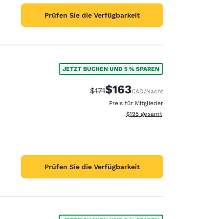
Prüfen Sie die Verfügbarkeit
JETZT BUCHEN UND 5 % SPAREN
$163
Durchgestrichener Preis:
Vergünstigter Preis:
$171
CAD
/Nacht
Preis für Mitglieder
Geschätzte Gesamtdetails anzei
$195
gesamt
Prüfen Sie die Verfügbarkeit