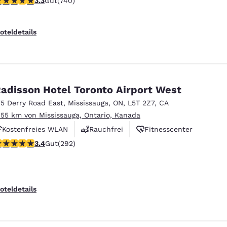
3.3
Gut
(740)
Rauchfrei
oteldetails
adisson Hotel Toronto Airport West
75 Derry Road East
,
Mississauga
,
ON
,
L5T 2Z7
,
CA
.55 km von Mississauga, Ontario, Kanada
Kostenfreies WLAN
Rauchfrei
Fitnesscenter
.4-Sterne-Bewertung. Gut. 292 Bewertungen
3.4
Gut
(292)
oteldetails