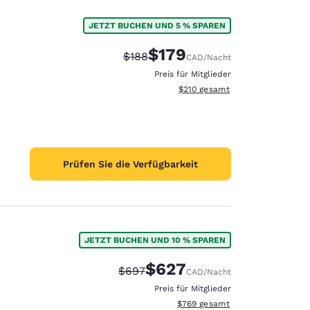
JETZT BUCHEN UND 5 % SPAREN
$179
Durchgestrichener Preis:
Vergünstigter Preis:
$188
CAD
/Nacht
Preis für Mitglieder
Geschätzte Gesamtdetails anzei
$210
gesamt
Prüfen Sie die Verfügbarkeit
JETZT BUCHEN UND 10 % SPAREN
$627
Durchgestrichener Preis:
Vergünstigter Preis:
$697
CAD
/Nacht
Preis für Mitglieder
Geschätzte Gesamtdetails anzei
$769
gesamt