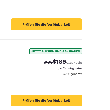
Prüfen Sie die Verfügbarkeit
JETZT BUCHEN UND 5 % SPAREN
$189
Durchgestrichener Preis:
Vergünstigter Preis:
$199
CAD
/Nacht
Preis für Mitglieder
Geschätzte Gesamtdetails anzei
$222
gesamt
Prüfen Sie die Verfügbarkeit