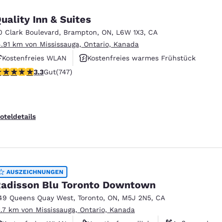
uality Inn & Suites
0 Clark Boulevard
,
Brampton
,
ON
,
L6W 1X3
,
CA
4.91 km von Mississauga, Ontario, Kanada
Kostenfreies WLAN
Kostenfreies warmes Frühstück
.25-Sterne-Bewertung. Gut. 747 Bewertungen
3.3
Gut
(747)
Rauchfrei
oteldetails
AUSZEICHNUNGEN
adisson Blu Toronto Downtown
49 Queens Quay West
,
Toronto
,
ON
,
M5J 2N5
,
CA
1.7 km von Mississauga, Ontario, Kanada