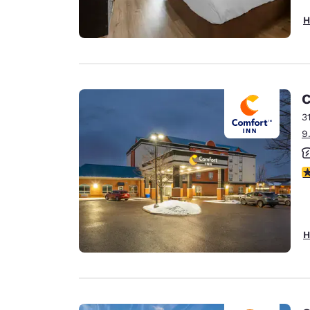
H
C
3
9
3
H