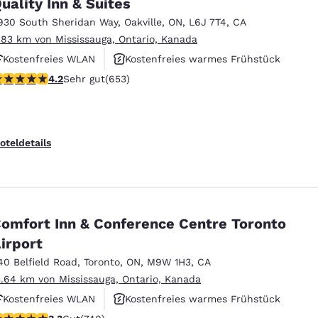
uality Inn & Suites
930 South Sheridan Way
,
Oakville
,
ON
,
L6J 7T4
,
CA
.83 km von Mississauga, Ontario, Kanada
Kostenfreies WLAN
Kostenfreies warmes Frühstück
.15-Sterne-Bewertung. Sehr gut. 653 Bewertungen
4.2
Sehr gut
(653)
Rauchfrei
oteldetails
omfort Inn & Conference Centre Toronto
irport
40 Belfield Road
,
Toronto
,
ON
,
M9W 1H3
,
CA
3.64 km von Mississauga, Ontario, Kanada
Kostenfreies WLAN
Kostenfreies warmes Frühstück
.29-Sterne-Bewertung. Gut. 740 Bewertungen