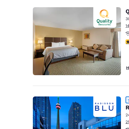
Q
3
1
3
H
R
2
2