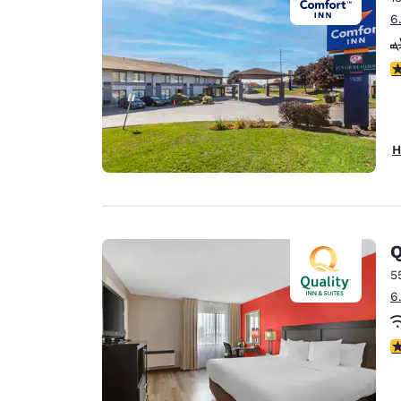
6
4
H
Q
5
6
3