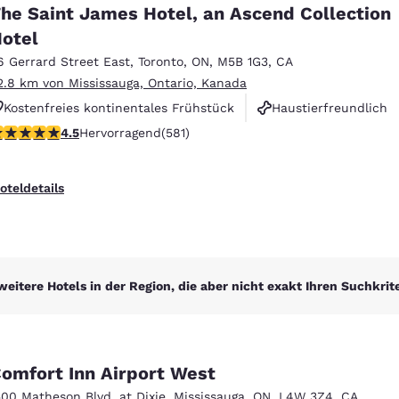
México
Mexico
he Saint James Hotel, an Ascend Collection
Español
English
otel
6 Gerrard Street East
,
Toronto
,
ON
,
M5B 1G3
,
CA
2.8 km von Mississauga, Ontario, Kanada
nd
Germany
España
English
Español
Kostenfreies kontinentales Frühstück
Haustierfreundlich
.55-Sterne-Bewertung. Hervorragend. 581 Bewertungen
4.5
Hervorragend
(581)
Rauchfrei
France
France
Français
English
oteldetails
Italia
Italy
Italiano
English
ngdom
weitere Hotels in der Region, die aber nicht exakt Ihren Suchkrit
India
New Zealan
English
English
omfort Inn Airport West
500 Matheson Blvd. at Dixie
,
Mississauga
,
ON
,
L4W 3Z4
,
CA