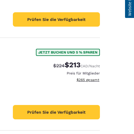
Prüfen Sie die Verfügbarkeit
JETZT BUCHEN UND 5 % SPAREN
$213
Durchgestrichener Preis:
Vergünstigter Preis:
$224
CAD
/Nacht
Preis für Mitglieder
Geschätzte Gesamtdetails anzei
$265
gesamt
Prüfen Sie die Verfügbarkeit