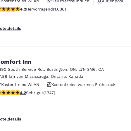
Kostenfreies WLAN
Haustierfreundlich
Außenpool
.21-Sterne-Bewertung. Hervorragend. 1036 Bewertungen
4.2
Hervorragend
(1.036)
oteldetails
omfort Inn
290 South Service Rd.
,
Burlington
,
ON
,
L7N 3M6
,
CA
7.88 km von Mississauga, Ontario, Kanada
Kostenfreies WLAN
Kostenfreies warmes Frühstück
.15-Sterne-Bewertung. Sehr gut. 1747 Bewertungen
4.2
Sehr gut
(1.747)
Haustierfreundlich
oteldetails