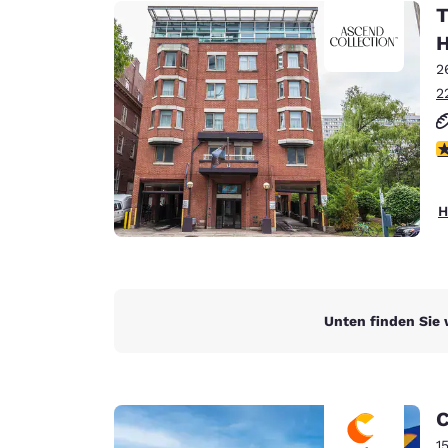
Canada
T
Français
H
Europa
2
2
Deutschla
Deutsch
4
Spain
English
H
Ireland
English
United Ki
English
Unten finden Sie 
Asien-Pazifik
Australia
English
C
1