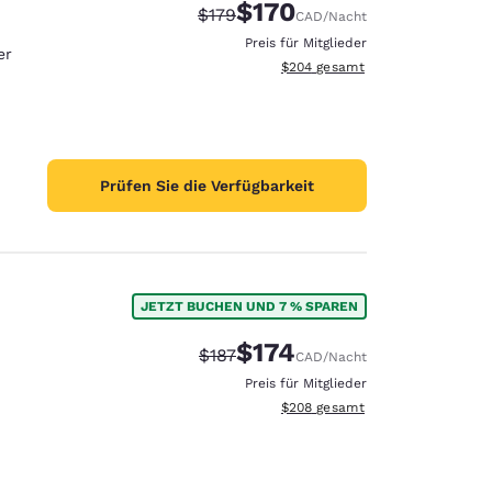
$170
Durchgestrichener Preis:
Vergünstigter Preis:
$179
CAD
/Nacht
Preis für Mitglieder
er
Geschätzte Gesamtdetails anzei
$204
gesamt
Prüfen Sie die Verfügbarkeit
JETZT BUCHEN UND 7 % SPAREN
$174
Durchgestrichener Preis:
Vergünstigter Preis:
$187
CAD
/Nacht
Preis für Mitglieder
Geschätzte Gesamtdetails anzei
$208
gesamt