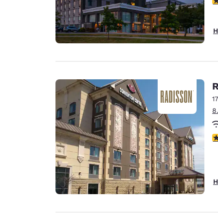
H
R
1
8
3
H