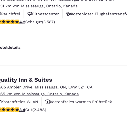
.51 km von Mississauga, Ontario, Kanada
Rauchfrei
Fitnesscenter
Kostenloser Flughafentransf
.17-Sterne-Bewertung. Sehr gut. 3587 Bewertungen
4.2
Sehr gut
(3.587)
oteldetails
uality Inn & Suites
585 Ambler Drive
,
Mississauga
,
ON
,
L4W 3Z1
,
CA
.65 km von Mississauga, Ontario, Kanada
Kostenfreies WLAN
Kostenfreies warmes Frühstück
.41-Sterne-Bewertung. Gut. 2488 Bewertungen
3.4
Gut
(2.488)
Rauchfrei