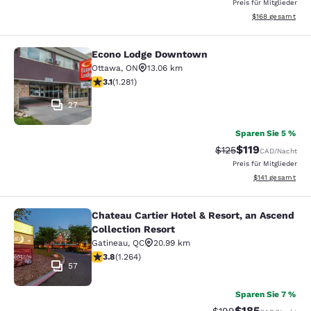
Preis für Mitglieder
Geschätzte Gesam
$168
gesamt
Econo Lodge Downtown
Econo Lodge Downtown
Ottawa
,
ON
13.06 km
3.12-Sterne-Bewertung. Gut. 1281 Bewertungen
3.1
(
1.281
)
27
Sparen Sie 5 %
$119
Durchgestrichener P
Vergünstigter Pr
$125
CAD
/Nacht
Preis für Mitglieder
Geschätzte Gesa
$141
gesamt
Chateau Cartier Hotel & Resort, an Ascend
Chateau Cartier Hotel & Resort, an 
Collection Resort
Gatineau
,
QC
20.99 km
3.84-Sterne-Bewertung. Gut. 1264 Bewertungen
3.8
(
1.264
)
57
Sparen Sie 7 %
$185
Durchgestrichener Pr
Vergünstigter Pr