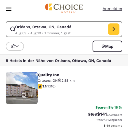
Ladevorgang abgeschlossen
Weiter Zu Hauptinhalt
Anmelden
Orléans, Ottawa, ON, Canadá
Suche für Orléans, Ottawa, ON, Canadá ändern. Check-in-Datum Aug 0
Aug 09 - Aug 10
•
1 zimmer, 1 gast
Map
Sortieren und Filtern,
8 Hotels in der Nähe von Orléans, Ottawa, ON, Canadá
Quality Inn
Quality Inn
Orleans
,
ON
2.88 km
3.12-Sterne-Bewertung. Gut. 1116 Bewertungen
3.1
(
1.116
)
41
Sparen Sie 16 %
$141
Durchgestrichener P
Vergünstigter Pr
$169
CAD
/Nacht
Preis für Mitglieder
Geschätzte Gesam
$169
gesamt