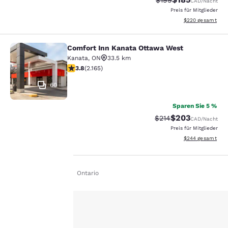
$199
CAD
/Nacht
Preis für Mitglieder
Geschätzte Gesam
$220
gesamt
Comfort Inn Kanata Ottawa West
Comfort Inn Kanata Ottawa West
Kanata
,
ON
33.5 km
3.84-Sterne-Bewertung. Gut. 2165 Bewertungen
3.8
(
2.165
)
60
Sparen Sie 5 %
$203
Durchgestrichener Pr
Vergünstigter Pre
$214
CAD
/Nacht
Preis für Mitglieder
Geschätzte Gesam
$244
gesamt
Privat
De De
Ontario
hre
rivatsphäre