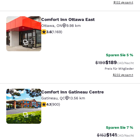
Geschätzte Gesam
$132
gesamt
Comfort Inn Ottawa East
Comfort Inn Ottawa East
Ottawa
,
ON
9.98 km
3.56-Sterne-Bewertung. Gut. 1169 Bewertungen
3.6
(
1.169
)
22
Sparen Sie 5 %
$189
Durchgestrichener Pr
Vergünstigter Pr
$199
CAD
/Nacht
Preis für Mitglieder
Geschätzte Gesam
$232
gesamt
Comfort Inn Gatineau Centre
Comfort Inn Gatineau Centre
Gatineau
,
QC
13.56 km
4.1-Sterne-Bewertung. Sehr gut. 900 Bewertungen
4.1
(
900
)
30
Sparen Sie 7 %
$141
Durchgestrichener P
Vergünstigter Pr
$152
CAD
/Nacht