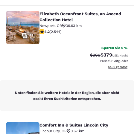
Elizabeth Oceanfront Suites, an Ascend
Elizabeth Oceanfront Suites, an Asc
Collection Hotel
Newport
,
OR
36.63 km
4.18-Sterne-Bewertung. Sehr gut. 2544 Bewertungen
4.2
(
2.544
)
36
Sparen Sie 5 %
$379
Durchgestrichener Pr
Vergünstigter Pr
$399
USD
/Nacht
Preis für Mitglieder
Geschätzte Gesam
$430
gesamt
Unten finden Sie weitere Hotels in der Region, die aber nicht
exakt Ihren Suchkriterien entsprechen.
Comfort Inn & Suites Lincoln City
Comfort Inn & Suites Lincoln City
Lincoln City
,
OR
0.67 km