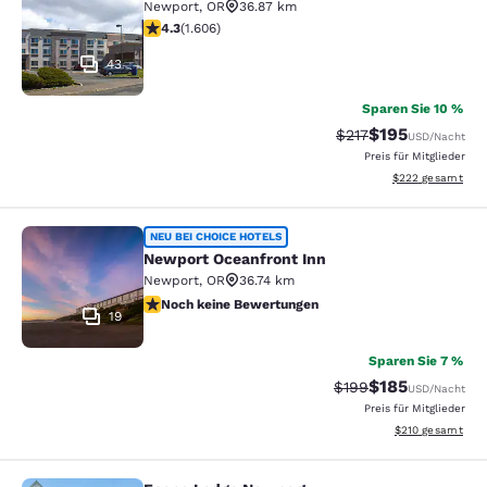
Newport
,
OR
36.87 km
4.31-Sterne-Bewertung. Hervorragend. 1606 Bewertun
4.3
(
1.606
)
43
Sparen Sie 10 %
$195
Durchgestrichener P
Vergünstigter Pr
$217
USD
/Nacht
Preis für Mitglieder
Geschätzte Gesam
$222
gesamt
Newport Oceanfront Inn
NEU BEI CHOICE HOTELS
Newport Oceanfront Inn
Newport
,
OR
36.74 km
Noch keine Bewertungen
Noch keine Bewertungen
19
Sparen Sie 7 %
$185
Durchgestrichener P
Vergünstigter Pr
$199
USD
/Nacht
Preis für Mitglieder
Geschätzte Gesam
$210
gesamt