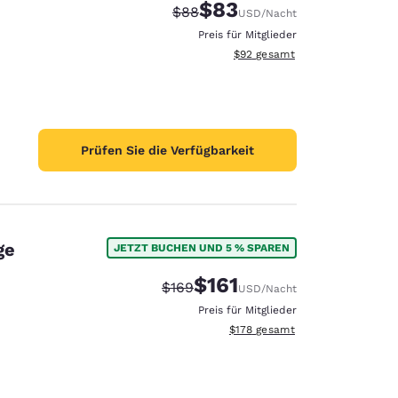
$83
Durchgestrichener Preis:
Vergünstigter Preis:
$88
USD
/Nacht
Preis für Mitglieder
Geschätzte Gesamtdetails anze
$92
gesamt
Prüfen Sie die Verfügbarkeit
ge
JETZT BUCHEN UND 5 % SPAREN
$161
Durchgestrichener Preis:
Vergünstigter Preis:
$169
USD
/Nacht
Preis für Mitglieder
Geschätzte Gesamtdetails anzei
$178
gesamt