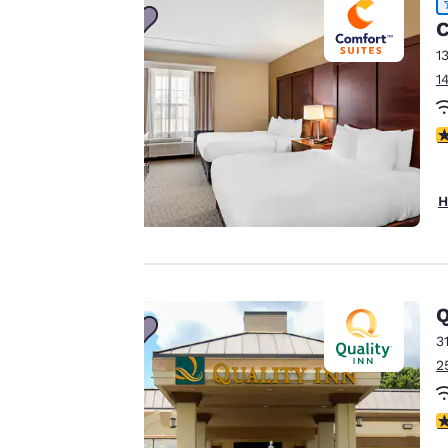
Privatsphäre
C
ist uns
1
1
wichtig.
4
Unsere Website
verwendet Cookies,
einschließlich Cookies
H
von Drittanbietern, zu
Zwecken der
Performance-
Verbesserung und um
Q
Ihnen ein
3
personalisiertes Web-
2
Erlebnis zu bieten,
indem Werbung gemäß
Ihrer Vorlieben gesendet
3
wird. So können wir uns