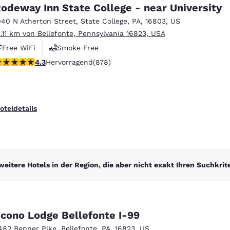
México
Mexico
odeway Inn State College - near University
Español
English
040 N Atherton Street
,
State College
,
PA
,
16803
,
US
5.11 km von Bellefonte, Pennsylvania 16823, USA
Free WiFi
Smoke Free
nd
Germany
España
English
Español
.3-Sterne-Bewertung. Hervorragend. 878 Bewertungen
4.3
Hervorragend
(878)
France
France
Français
English
oteldetails
Italia
Italy
Italiano
English
ngdom
weitere Hotels in der Region, die aber nicht exakt Ihren Suchkrit
India
New Zealan
English
English
cono Lodge Bellefonte I-99
482 Benner Pike
,
Bellefonte
,
PA
,
16823
,
US