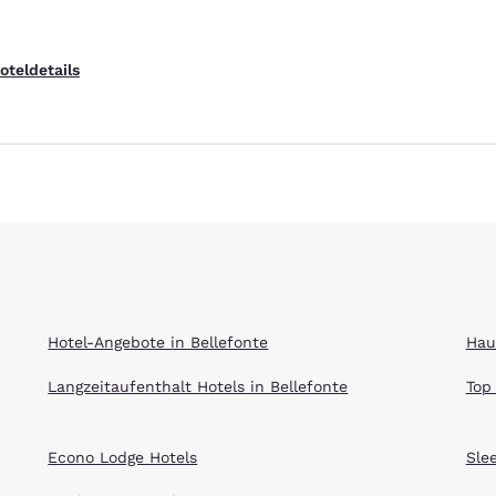
oteldetails
ieren
Alle Cookies ablehnen
Cookie-Ein
Hotel-Angebote in Bellefonte
Hau
Langzeitaufenthalt Hotels in Bellefonte
Top
Econo Lodge Hotels
Sle