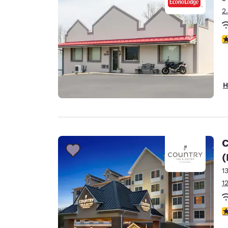
2
3
H
C
(
1
1
4