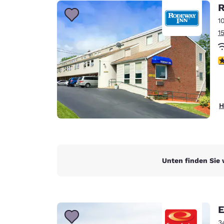
Canada
R
Français
1
Europa
1
Deutschla
Deutsch
4
Spain
English
H
Ireland
English
United Ki
English
Unten finden Sie 
Asien-Pazifik
Australia
English
E
3