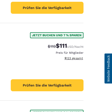
Prüfen Sie die Verfügbarkeit
JETZT BUCHEN UND 7 % SPAREN
$111
Durchgestrichener Preis:
Vergünstigter Preis:
$119
USD
/Nacht
Preis für Mitglieder
Geschätzte Gesamtdetails anzei
$123
gesamt
Prüfen Sie die Verfügbarkeit