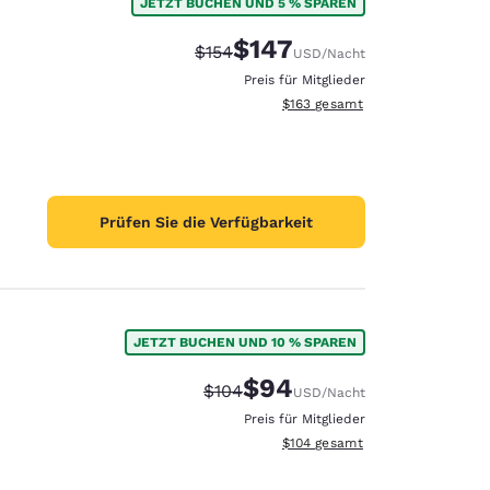
JETZT BUCHEN UND 5 % SPAREN
e
$147
Durchgestrichener Preis:
Vergünstigter Preis:
$154
USD
/Nacht
Preis für Mitglieder
Geschätzte Gesamtdetails anzei
$163
gesamt
Prüfen Sie die Verfügbarkeit
JETZT BUCHEN UND 10 % SPAREN
$94
Durchgestrichener Preis:
Vergünstigter Preis:
$104
USD
/Nacht
Preis für Mitglieder
Geschätzte Gesamtdetails anzei
$104
gesamt