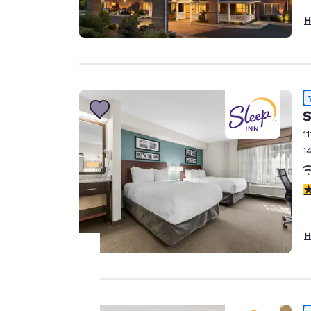
H
S
11
1
4
H
Ihre