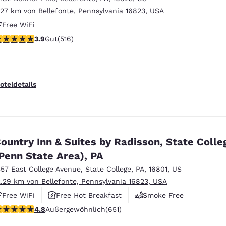
.27 km von Bellefonte, Pennsylvania 16823, USA
Free WiFi
.92-Sterne-Bewertung. Gut. 516 Bewertungen
3.9
Gut
(516)
oteldetails
ountry Inn & Suites by Radisson, State Colle
Penn State Area), PA
357 East College Avenue
,
State College
,
PA
,
16801
,
US
2.29 km von Bellefonte, Pennsylvania 16823, USA
Free WiFi
Free Hot Breakfast
Smoke Free
.76-Sterne-Bewertung. Außergewöhnlich. 651 Bewertungen
4.8
Außergewöhnlich
(651)