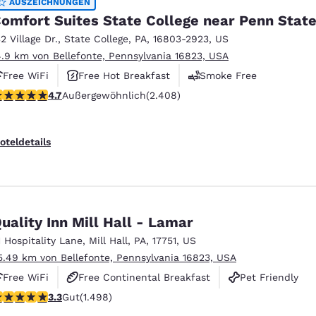
AUSZEICHNUNGEN
omfort Suites State College near Penn Stat
32 Village Dr.
,
State College
,
PA
,
16803-2923
,
US
4.9 km von Bellefonte, Pennsylvania 16823, USA
Free WiFi
Free Hot Breakfast
Smoke Free
.67-Sterne-Bewertung. Außergewöhnlich. 2408 Bewertungen
4.7
Außergewöhnlich
(2.408)
oteldetails
uality Inn Mill Hall - Lamar
1 Hospitality Lane
,
Mill Hall
,
PA
,
17751
,
US
5.49 km von Bellefonte, Pennsylvania 16823, USA
Free WiFi
Free Continental Breakfast
Pet Friendly
.32-Sterne-Bewertung. Gut. 1498 Bewertungen
3.3
Gut
(1.498)