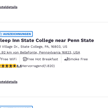
oteldetails
AUSZEICHNUNGEN
leep Inn State College near Penn State
1 Village Dr.
,
State College
,
PA
,
16803
,
US
4.92 km von Bellefonte, Pennsylvania 16823, USA
Free WiFi
Free Hot Breakfast
Smoke Free
.39-Sterne-Bewertung. Hervorragend. 1820 Bewertungen
4.4
Hervorragend
(1.820)
oteldetails