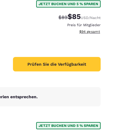
JETZT BUCHEN UND 5 % SPAREN
$85
Durchgestrichener Preis:
Vergünstigter Preis:
$89
USD
/Nacht
Preis für Mitglieder
Geschätzte Gesamtdetails anze
$94
gesamt
Prüfen Sie die Verfügbarkeit
erien entsprechen.
d
JETZT BUCHEN UND 5 % SPAREN