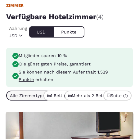
ZIMMER
Verfügbare Hotelzimmer
(4)
Währung
USD
Punkte
USD
Mitglieder sparen 10 %
Die günstigsten Preise, garantiert
Sie können nach diesem Aufenthalt
1.529
Punkte
erhalten
Alle Zimmertypen (4)
1 Bett (3)
Mehr als 2 Betten (1)
Suite (1)