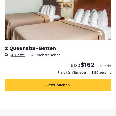
3
2 Queensize-Betten
4 Gäste
Nichtraucher
$162
Durchgestrichener Pre
Vergünstigter Prei
$180
USD
/Nacht
Geschätzte Gesa
Preis für Mitglieder
$180
gesamt
Jetzt buchen