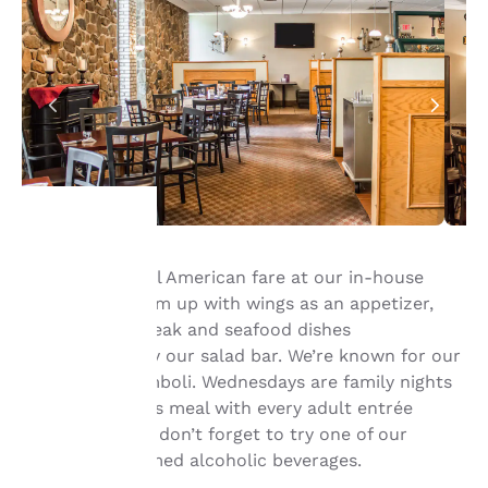
hre
Enjoy traditional American fare at our in-house
restaurant. Warm up with wings as an appetizer,
rivatsphäre
then dig into steak and seafood dishes
accompanied by our salad bar. We’re known for our
st uns
pizza and stromboli. Wednesdays are family nights
ichtig.
—get a free kid’s meal with every adult entrée
purchased. And don’t forget to try one of our
seasonally-themed alcoholic beverages.
sere Website verwendet