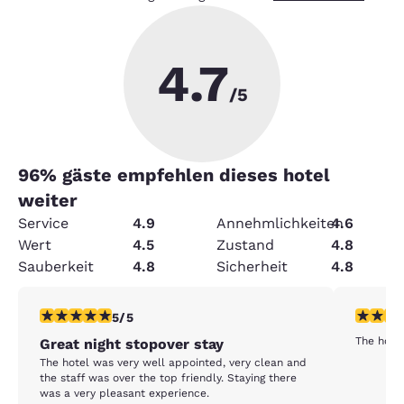
4.7
/5
96
% gäste empfehlen dieses hotel
weiter
Service
4.9
Annehmlichkeiten
4.6
Wert
4.5
Zustand
4.8
Sauberkeit
4.8
Sicherheit
4.8
5-Sterne-Bewertung. Außergewöhnlich. 1 Bewertung
5-Sterne
5/5
The hotel
Great night stopover stay
The hotel was very well appointed, very clean and
the staff was over the top friendly. Staying there
was a very pleasant experience.