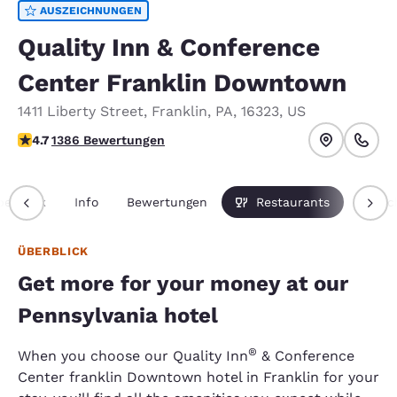
AUSZEICHNUNGEN
Quality Inn & Conference
Center Franklin Downtown
1411 Liberty Street
,
Franklin
,
PA
,
16323
,
US
4.69-Sterne-Bewertung. Außergewöhnlich.
4.7
1386 Bewertungen
berblick
Info
Bewertungen
Restaurants
Pausc
ÜBERBLICK
Get more for your money at our
Pennsylvania hotel
®
When you choose our Quality Inn
& Conference
Center franklin Downtown hotel in Franklin for your