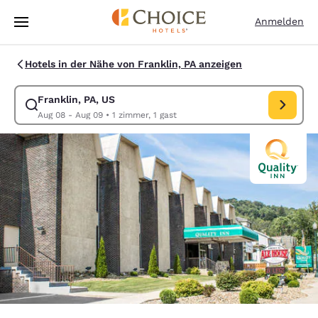
Ladevorgang abgeschlossen
Weiter Zu Hauptinhalt
Anmelden
Hotels in der Nähe von Franklin, PA anzeigen
Franklin, PA, US
Suche für Franklin, PA, US ändern. Check-in-Datum Aug 08, Check-out
Aug 08 - Aug 09
•
1 zimmer, 1 gast