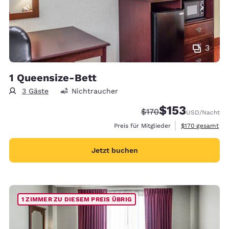
3
1 Queensize-Bett
3 Gäste
Nichtraucher
$153
Durchgestrichener Pre
Vergünstigter Prei
$170
USD
/Nacht
Geschätzte Gesa
Preis für Mitglieder
$170
gesamt
Jetzt buchen
1 ZIMMER ZU DIESEM PREIS ÜBRIG