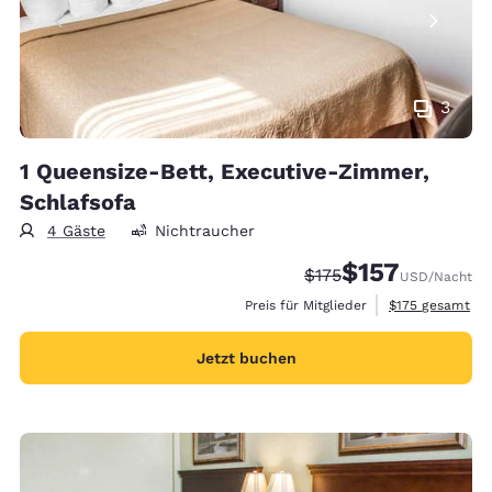
3
1 Queensize-Bett, Executive-Zimmer,
Schlafsofa
4 Gäste
Nichtraucher
$157
Durchgestrichener Pre
Vergünstigter Prei
$175
USD
/Nacht
Geschätzte Gesa
Preis für Mitglieder
$175
gesamt
Jetzt buchen