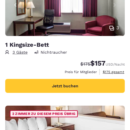
3
1 Kingsize-Bett
3 Gäste
Nichtraucher
$157
Durchgestrichener Pre
Vergünstigter Prei
$175
USD
/Nacht
Geschätzte Gesa
Preis für Mitglieder
$175
gesamt
Jetzt buchen
2 ZIMMER ZU DIESEM PREIS ÜBRIG