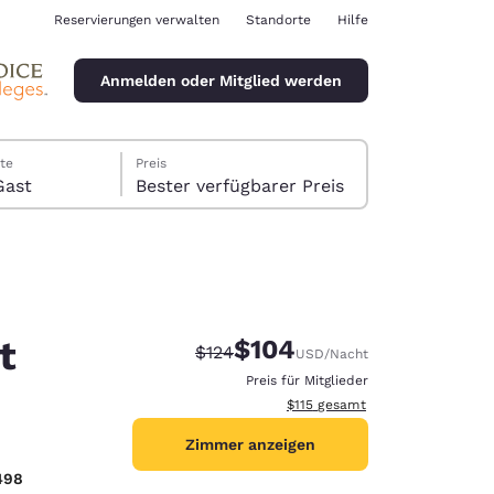
Reservierungen verwalten
Standorte
Hilfe
Anmelden oder Mitglied werden
te
Preis
er, 1 Gast
Bester verfügbarer Preis
t
$104
Durchgestrichener Preis:
Vergünstigter Preis:
$124
USD
/Nacht
ina
Preis für Mitglieder
Geschätzte Gesamtdetails anze
$115
gesamt
Zimmer anzeigen
498