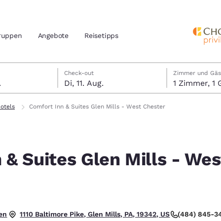
ruppen
Angebote
Reisetipps
gust
ugust
August Check-out-Datum ausgewählt
ugust Check-in-Datum ausgewählt
Check-out
Zimmer und Gäs
.
Di, 11. Aug.
1 Zimm
n und Standort
nd
otels
Comfort Inn & Suites Glen Mills - West Chester
Ihre bevorzugte Sprache aus
amerika
 & Suites Glen Mills - Wes
tes
Estados Unidos
América Lat
Español
Español
atina
Latin America
Canada
English
English
en
(484) 845-3
1110 Baltimore Pike, Glen Mills, PA, 19342, US