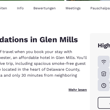
iten
Info
Bewertungen
Meetings
Pauschalpa
tions in Glen Mills
High
f travel when you book your stay with
ster, an affordable hotel in Glen Mills. You'll
ve trip, including spacious smoke-free guest
e located in the heart of Delaware County,
hia and only 30 minutes from neighboring
Mehr lesen