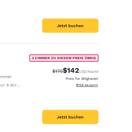
Jetzt buchen
3 ZIMMER ZU DIESEM PREIS ÜBRIG
$142
Durchgestrichener Preis:
Vergünstigter Preis:
$170
USD
/Nacht
immer
Preis für Mitglieder
 écran plat 40"
Geschätzte Gesamtdetails anzei
$158
gesamt
Jetzt buchen