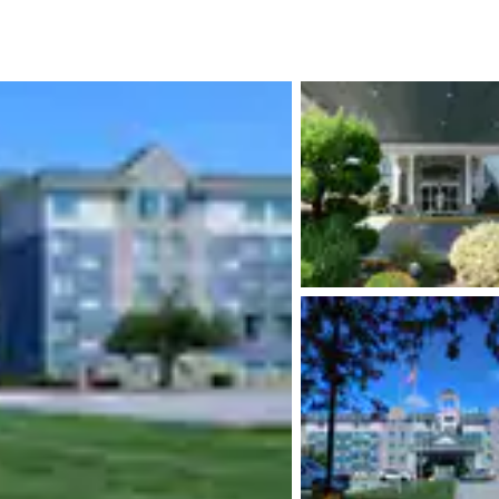
México
Mexico
Español
English
nd
Germany
España
English
Español
France
France
Français
English
Italia
Italy
Italiano
English
ngdom
India
New Zealan
English
English