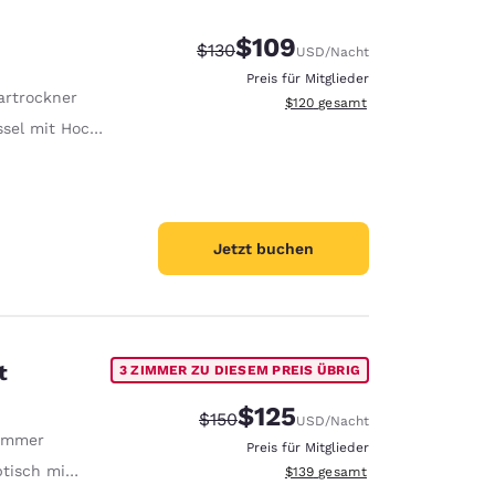
$109
Durchgestrichener Preis:
Vergünstigter Preis:
$130
USD
/Nacht
Preis für Mitglieder
artrockner
Geschätzte Gesamtdetails anzei
$120
gesamt
sel mit Hocker
Jetzt buchen
t
3 ZIMMER ZU DIESEM PREIS ÜBRIG
$125
Durchgestrichener Preis:
Vergünstigter Preis:
$150
USD
/Nacht
immer
Preis für Mitglieder
 ergonomischem Stuhl
Geschätzte Gesamtdetails anzei
$139
gesamt