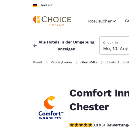
Ladevorgang abgeschlossen
Weiter Zu Hauptinhalt
Deutsch
G
Hotel suchen
Hotels suchen
Montag, 10. Au
Dienstag, 11. A
Dienstag, 11. 
Montag, 10. A
Alle Hotels in der Umgebung
Check-in
Mo, 10. Aug
anzeigen
Aktuelle Regio
Deutschla
Privat
Pennsylvania
Glen Mills
Comfort Inn H
Deutsch
Wählen Sie 
Nord- und Süd
Comfort Inn
United Sta
English
Chester
América L
Português
3.29-Sterne-Bewertung. Gut.
3.3
951 Bewertung