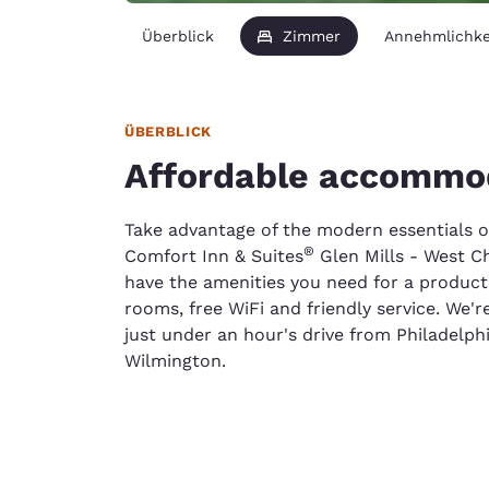
Überblick
Zimmer
Annehmlichke
ÜBERBLICK
Affordable accommoda
Take advantage of the modern essentials o
®
Comfort Inn & Suites
Glen Mills - West Che
have the amenities you need for a producti
rooms, free WiFi and friendly service. We'r
just under an hour's drive from Philadelp
Wilmington.