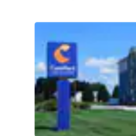
Canada
Français
Europa
Deutschla
Deutsch
Spain
English
Ireland
English
United Ki
English
Asien-Pazifik
Australia
English