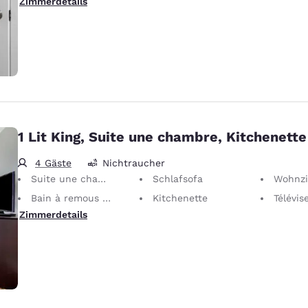
Zimmerdetails
1 Lit King, Suite une chambre, Kitchenette
4 Gäste
Nichtraucher
Suite une chambre
Schlafsofa
Wohnz
Bain à remous 2 places
Kitchenette
Téléviseur à
Zimmerdetails