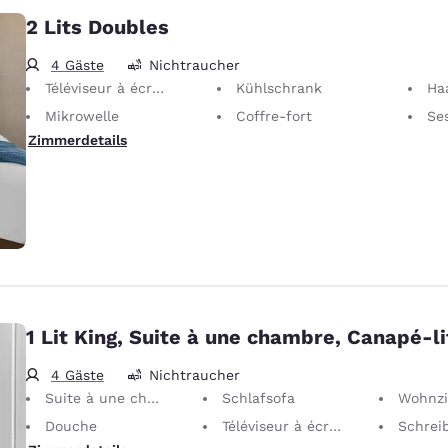
2 Lits Doubles
4 Gäste
Nichtraucher
Téléviseur à écran plat 40"
Kühlschrank
Ha
Mikrowelle
Coffre-fort
Ses
Zimmerdetails
1 Lit King, Suite à une chambre, Canapé-li
4 Gäste
Nichtraucher
Suite à une chambre
Schlafsofa
Wohnz
Douche
Téléviseur à écran plat 40"
Schreibtisch mit