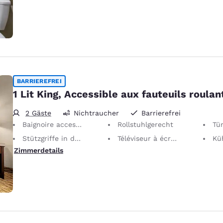
BARRIEREFREI
1 Lit King, Accessible aux fauteuils roulan
2 Gäste
Nichtraucher
Barrierefrei
Baignoire accessible PMR
Rollstuhlgerecht
Türen
Stützgriffe in der Badewanne
Téléviseur à écran plat 40"
Kü
Zimmerdetails