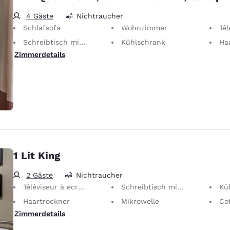
4 Gäste
Nichtraucher
Schlafsofa
Wohnzimmer
Télév
Schreibtisch mit ergonomischem Stuhl
Kühlschrank
Ha
Zimmerdetails
1 Lit King
2 Gäste
Nichtraucher
Téléviseur à écran plat 40"
Schreibtisch mit ergonomischem Stuhl
Kü
Haartrockner
Mikrowelle
Cof
Zimmerdetails