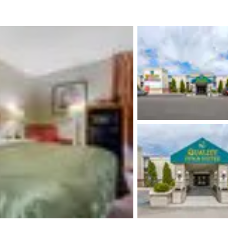
México
Mexico
Español
English
nd
Germany
España
English
Español
France
France
Français
English
Italia
Italy
Italiano
English
ngdom
India
New Zealan
English
English