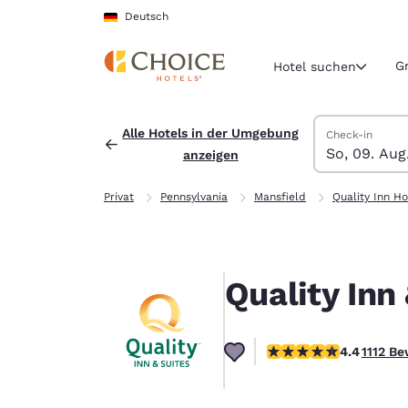
Ladevorgang abgeschlossen
Weiter Zu Hauptinhalt
Deutsch
G
Hotel suchen
Hotels suchen
Sonntag, 9. Au
Montag, 10. Au
Montag, 10. A
Sonntag, 9. A
Alle Hotels in der Umgebung
Check-in
So, 09. Aug
anzeigen
Aktuelle Regio
Deutschla
Privat
Pennsylvania
Mansfield
Quality Inn Ho
Deutsch
Wählen Sie 
Nord- und Süd
Quality Inn
United Sta
English
4.42-Sterne-Bewertun
4.4
1112 B
América L
Português