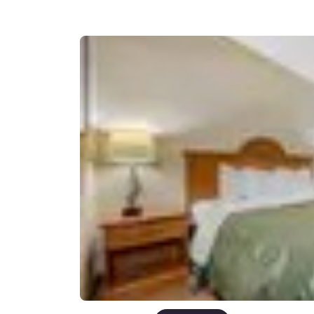
Canada
Français
Europa
Deutschla
Deutsch
Spain
English
Ireland
English
United Ki
English
Asien-Pazifik
Australia
English