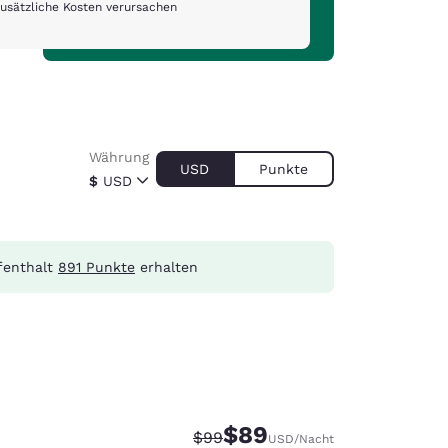
usätzliche Kosten verursachen
Währung
USD
Punkte
$
USD
fenthalt
891 Punkte
erhalten
$89
Durchgestrichener Preis:
Vergünstigter Preis:
$99
USD
/Nacht