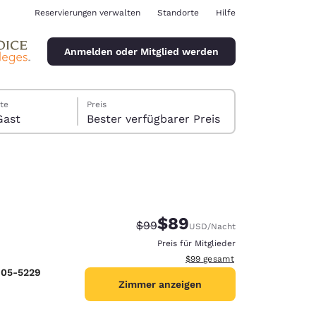
Reservierungen verwalten
Standorte
Hilfe
Anmelden oder Mitglied werden
te
Preis
er, 1 Gast
Bester verfügbarer Preis
$89
Durchgestrichener Preis:
Vergünstigter Preis:
$99
USD
/Nacht
ina
Preis für Mitglieder
Geschätzte Gesamtdetails anze
$99
gesamt
605-5229
Zimmer anzeigen