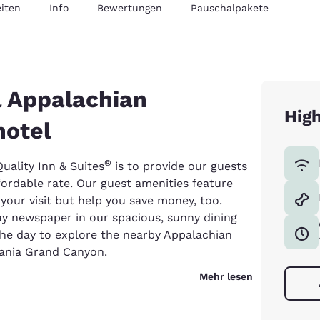
iten
Info
Bewertungen
Pauschalpakete
l Appalachian
High
hotel
®
uality Inn & Suites
is to provide our guests
fordable rate. Our guest amenities feature
your visit but help you save money, too.
ay newspaper in our spacious, sunny dining
the day to explore the nearby Appalachian
vania Grand Canyon.
Mehr lesen