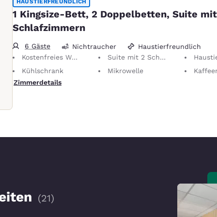
HAUSTIERFREUNDLICH
1 Kingsize-Bett, 2 Doppelbetten, Suite mit
Schlafzimmern
6 Gäste
Nichtraucher
Haustierfreundlich
Kostenfreies WLAN
Suite mit 2 Schlafzimmern
Haustierfreundliches Zimmer B
Kühlschrank
Mikrowelle
Kaffee
Zimmerdetails
eiten
(
21
)