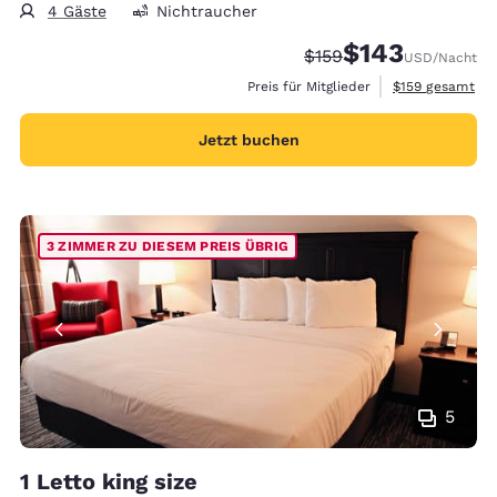
4 Gäste
Nichtraucher
$143
Durchgestrichener Pre
Vergünstigter Prei
$159
USD
/Nacht
Geschätzte Gesa
Preis für Mitglieder
$159
gesamt
Jetzt buchen
3 ZIMMER ZU DIESEM PREIS ÜBRIG
5
1 Letto king size