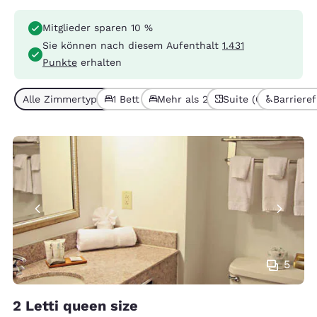
Mitglieder sparen 10 %
Sie können nach diesem Aufenthalt
1.431
Punkte
erhalten
Alle Zimmertypen (8)
1 Bett (6)
Mehr als 2 Betten (2)
Suite (6)
Barrieref
5
2 Letti queen size