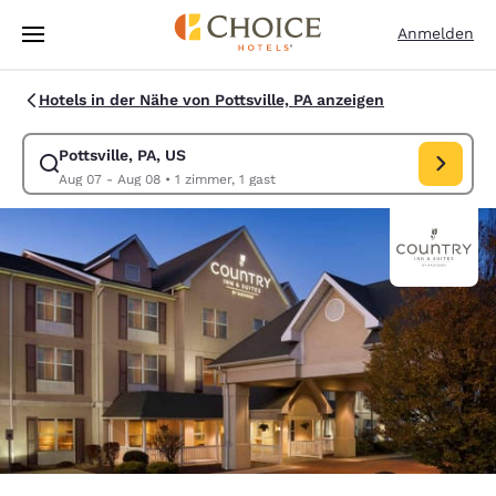
Ladevorgang abgeschlossen
Weiter Zu Hauptinhalt
Anmelden
Hotels in der Nähe von Pottsville, PA anzeigen
Pottsville, PA, US
Suche für Pottsville, PA, US ändern. Check-in-Datum Aug 07, Check-ou
Aug 07 - Aug 08
•
1 zimmer, 1 gast