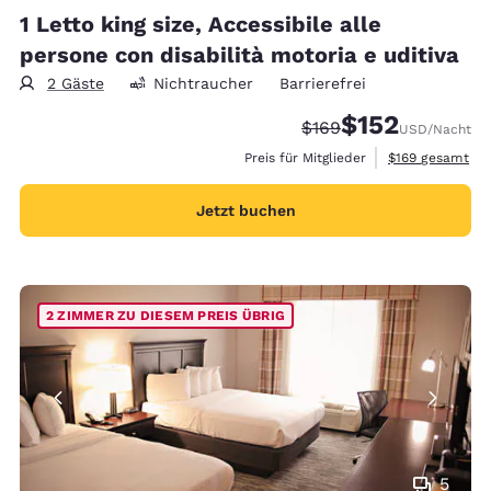
1 Letto king size, Accessibile alle
persone con disabilità motoria e uditiva
2 Gäste
Nichtraucher
Barrierefrei
$152
Durchgestrichener Pre
Vergünstigter Prei
$169
USD
/Nacht
Geschätzte Gesa
Preis für Mitglieder
$169
gesamt
Jetzt buchen
2 ZIMMER ZU DIESEM PREIS ÜBRIG
5