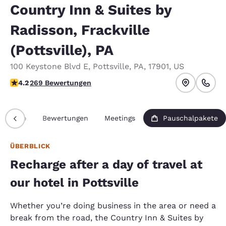
Country Inn & Suites by
Radisson, Frackville
(Pottsville), PA
100 Keystone Blvd E
,
Pottsville
,
PA
,
17901
,
US
4.24-Sterne-Bewertung. Hervorragend.
4.2
269 Bewertungen
Info
Bewertungen
Meetings
Pauschalpakete
ÜBERBLICK
Recharge after a day of travel at
our hotel in Pottsville
Whether you’re doing business in the area or need a
break from the road, the Country Inn & Suites by