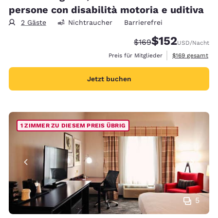
persone con disabilità motoria e uditiva
2 Gäste
Nichtraucher
Barrierefrei
$152
Durchgestrichener Pre
Vergünstigter Prei
$169
USD
/Nacht
Geschätzte Gesa
Preis für Mitglieder
$169
gesamt
Jetzt buchen
1 ZIMMER ZU DIESEM PREIS ÜBRIG
5