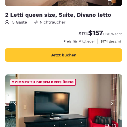
2 Letti queen size, Suite, Divano letto
5 Gäste
Nichtraucher
$157
Durchgestrichener Pre
Vergünstigter Prei
$174
USD
/Nacht
Geschätzte Ges
Preis für Mitglieder
$174
gesamt
Jetzt buchen
2 ZIMMER ZU DIESEM PREIS ÜBRIG
10