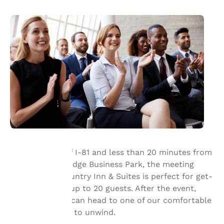
Located just off I-81 and less than 20 minutes from
Schuylkill Highridge Business Park, the meeting
hre
room at the Country Inn & Suites is perfect for get-
togethers with up to 20 guests. After the event,
rivatsphäre
your attendees can head to one of our comfortable
st uns
rooms or suites to unwind.