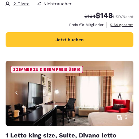
2 Gäste
Nichtraucher
$148
Durchgestrichener Pre
Vergünstigter Prei
$164
USD
/Nacht
Geschätzte Gesa
Preis für Mitglieder
$164
gesamt
Jetzt buchen
3 ZIMMER ZU DIESEM PREIS ÜBRIG
5
1 Letto king size, Suite, Divano letto