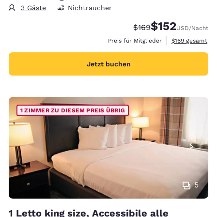
3 Gäste
Nichtraucher
$152
Durchgestrichener Pre
Vergünstigter Prei
$169
USD
/Nacht
Geschätzte Gesa
Preis für Mitglieder
$169
gesamt
Jetzt buchen
1 ZIMMER ZU DIESEM PREIS ÜBRIG
5
1 Letto king size, Accessibile alle