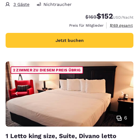
3 Gäste
Nichtraucher
$152
Durchgestrichener Pre
Vergünstigter Prei
$169
USD
/Nacht
Geschätzte Gesa
Preis für Mitglieder
$169
gesamt
Jetzt buchen
2 ZIMMER ZU DIESEM PREIS ÜBRIG
6
1 Letto king size, Suite, Divano letto