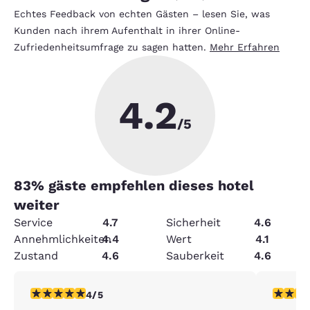
Echtes Feedback von echten Gästen – lesen Sie, was
Kunden nach ihrem Aufenthalt in ihrer Online-
Zufriedenheitsumfrage zu sagen hatten.
Mehr Erfahren
4.2
/5
83
% gäste empfehlen dieses hotel
weiter
Service
4.7
Sicherheit
4.6
Annehmlichkeiten
4.4
Wert
4.1
Zustand
4.6
Sauberkeit
4.6
4-Sterne-Bewertung. Sehr gut. 1 Bewertung
5-Sterne
4/5