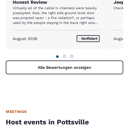
Honest Review
Jeep 
Virtually all of the cable tv channels were heavily
Check in 
pixalayted. Also, the right side ground level door
was propted open - a fire violation?, or perhaps
used by the people staying in the back right woods
just off your hotel property. These same people are
perhaps also responsible for the grill with hot
coals in it early this morning around 9:00 AM.
August 2026
August
Verifiziert
●
○
○
Alle Bewertungen anzeigen
MEETINGS
Host events in Pottsville