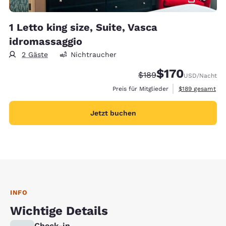
1 Letto king size, Suite, Vasca
idromassaggio
2 Gäste
Nichtraucher
$170
Durchgestrichener Pre
Vergünstigter Prei
$189
USD
/Nacht
Geschätzte Gesa
Preis für Mitglieder
$189
gesamt
Jetzt buchen
INFO
Wichtige Details
Check-in