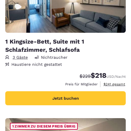
1 Kingsize-Bett, Suite mit 1
Schlafzimmer, Schlafsofa
3 Gäste
Nichtraucher
Haustiere nicht gestattet
$218
Durchgestrichener Pre
Vergünstigter Prei
$229
USD
/Nacht
Geschätzte Gesa
Preis für Mitglieder
$241
gesamt
Jetzt buchen
1 ZIMMER ZU DIESEM PREIS ÜBRIG