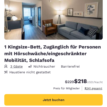
1 Kingsize-Bett, Zugänglich für Personen
mit Hörschwäche/eingeschränkter
Mobilität, Schlafsofa
3 Gäste
Nichtraucher
Barrierefrei
Haustiere nicht gestattet
$218
Durchgestrichener Pre
Vergünstigter Prei
$229
USD
/Nacht
Geschätzte Gesa
Preis für Mitglieder
$241
gesamt
Jetzt buchen