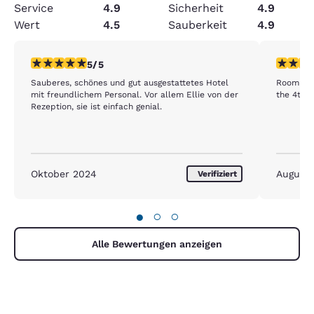
Service
4.9
Sicherheit
4.9
Wert
4.5
Sauberkeit
4.9
5-Sterne-Bewertung. Außergewöhnlich. 1 Bewertung
4-Sterne
5/5
Sauberes, schönes und gut ausgestattetes Hotel
Room was
mit freundlichem Personal. Vor allem Ellie von der
the 4th f
Rezeption, sie ist einfach genial.
Oktober 2024
August
Verifiziert
●
○
○
Alle Bewertungen anzeigen