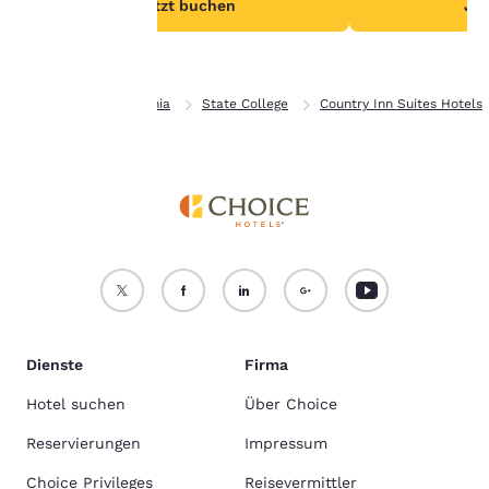
Jetzt buchen
Jet
Alle Cookies akzeptieren
Alle Cookies ablehnen
Privat
Pennsylvania
State College
Country Inn Suites Hotels
Dienste
Firma
Hotel suchen
Über Choice
Reservierungen
Impressum
Choice Privileges
Reisevermittler