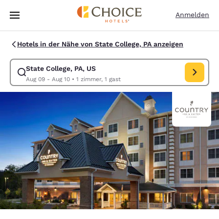
Ladevorgang abgeschlossen
Weiter Zu Hauptinhalt
Anmelden
Hotels in der Nähe von State College, PA anzeigen
State College, PA, US
Suche für State College, PA, US ändern. Check-in-Datum Aug 09, Chec
Aug 09 - Aug 10
•
1 zimmer, 1 gast