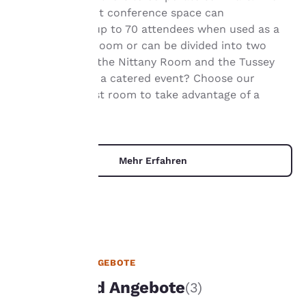
880-square-foot conference space can
accommodate up to 70 attendees when used as a
single meeting room or can be divided into two
hre
smaller rooms, the Nittany Room and the Tussey
Room. Planning a catered event? Choose our
rivatsphäre
private breakfast room to take advantage of a
st uns
built-in buffet.
ichtig.
Mehr Erfahren
sere Website verwendet
okies, einschließlich
okies von Drittanbietern, zu
ecken der Performance-
rbesserung und um Ihnen
n personalisiertes Web-
lebnis zu bieten, indem
EINZIGARTIGE ANGEBOTE
rbung gemäß Ihrer
Pakete und Angebote
(3)
rlieben gesendet wird. So
nnen wir uns an Ihre