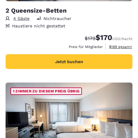
2 Queensize-Betten
4 Gäste
Nichtraucher
Haustiere nicht gestattet
$170
Durchgestrichener Pre
Vergünstigter Prei
$179
USD
/Nacht
Geschätzte Gesa
Preis für Mitglieder
$189
gesamt
Jetzt buchen
1 ZIMMER ZU DIESEM PREIS ÜBRIG