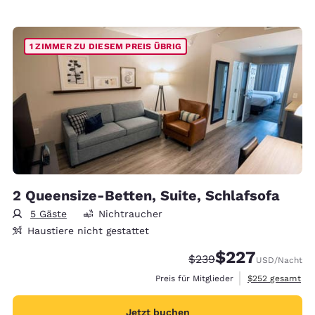
1 ZIMMER ZU DIESEM PREIS ÜBRIG
2 Queensize-Betten, Suite, Schlafsofa
5 Gäste
Nichtraucher
Haustiere nicht gestattet
$227
Durchgestrichener Prei
Vergünstigter Prei
$239
USD
/Nacht
Geschätzte Gesa
Preis für Mitglieder
$252
gesamt
Jetzt buchen