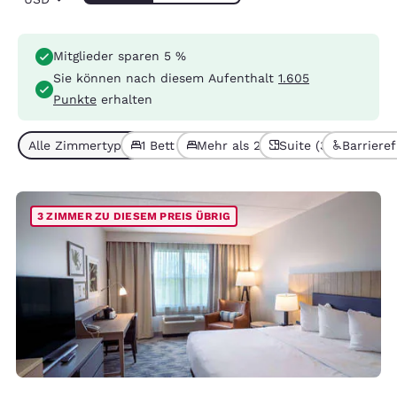
Mitglieder sparen 5 %
Sie können nach diesem Aufenthalt
1.605
Punkte
erhalten
Alle Zimmertypen (6)
1 Bett (3)
Mehr als 2 Betten (3)
Suite (3)
Barrieref
3 ZIMMER ZU DIESEM PREIS ÜBRIG