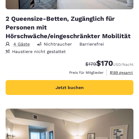
2 Queensize-Betten, Zugänglich für
Personen mit
Hörschwäche/eingeschränkter Mobilität
4 Gäste
Nichtraucher
Barrierefrei
Haustiere nicht gestattet
$170
Durchgestrichener Pre
Vergünstigter Prei
$179
USD
/Nacht
Geschätzte Gesa
Preis für Mitglieder
$189
gesamt
Jetzt buchen