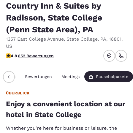
Country Inn & Suites by
Radisson, State College
(Penn State Area), PA
1357 East College Avenue
,
State College
,
PA
,
16801
,
US
4.76-Sterne-Bewertung. Außergewöhnlich.
4.8
652 Bewertungen
Info
Bewertungen
Meetings
Pauschalpakete
ÜBERBLICK
Enjoy a convenient location at our
hotel in State College
Whether you're here for business or leisure, the