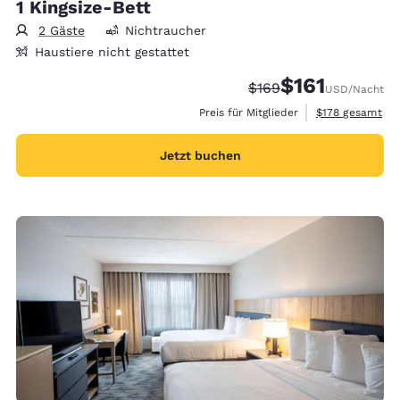
1 Kingsize-Bett
2 Gäste
Nichtraucher
Haustiere nicht gestattet
$161
Durchgestrichener Pre
Vergünstigter Pre
$169
USD
/Nacht
Geschätzte Gesa
Preis für Mitglieder
$178
gesamt
Jetzt buchen