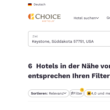
Ladevorgang abgeschlossen
Weiter Zu Hauptinhalt
Deutsch
G
Hotel suchen
Hotels suchen
Ziel
Aktuelle Regio
Deutschla
Deutsch
6 Hotels in der Nähe von Keystone, Süddakota 5
Wählen Sie 
6 Hotels in der Nähe v
Nord- und Süd
entsprechen Ihren Filte
United Sta
English
1
Sortieren:
Relevanz
Filter
4,0 und m
América L
1 Filter aktuell aus
Português