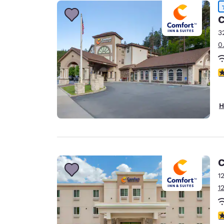
Canada
Français
C
Europa
3
0
Deutschla
Deutsch
4
Spain
English
H
Ireland
English
United Ki
English
C
Asien-Pazifik
1
1
Australia
English
4