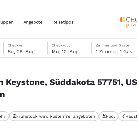
ruppen
Angebote
Reisetipps
Sonntag, 9. August
Montag, 10. August
Montag, 10. August Check-out-Datum ausgewählt
Sonntag, 9. August Check-in-Datum ausgewählt
Check-in
Check-out
Zimmer und Gäste
So, 09. Aug.
Mo, 10. Aug.
1 Zimmer, 1 Gast
n und Standort
nd
7751, USA entsprechen Ihren Filtern
Ihre bevorzugte Sprache aus
on Keystone, Süddakota 57751, U
amerika
rn
tes
Estados Unidos
América Lat
Español
Español
ehr
Frühstück wird kostenfrei angeboten
Pool
Haust
atina
Latin America
Canada
gewählt
English
English