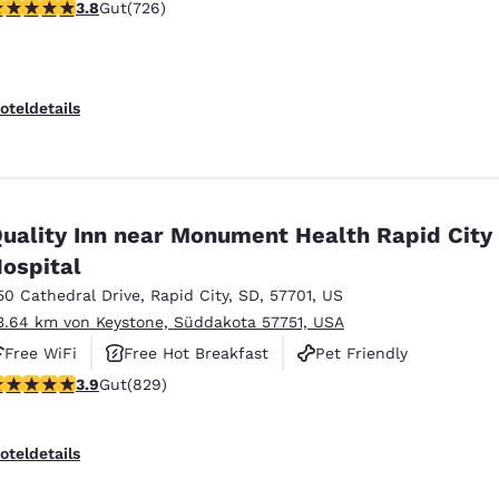
.75-Sterne-Bewertung. Gut. 726 Bewertungen
3.8
Gut
(726)
oteldetails
uality Inn near Monument Health Rapid City
ospital
50 Cathedral Drive
,
Rapid City
,
SD
,
57701
,
US
3.64 km von Keystone, Süddakota 57751, USA
Free WiFi
Free Hot Breakfast
Pet Friendly
.92-Sterne-Bewertung. Gut. 829 Bewertungen
3.9
Gut
(829)
oteldetails