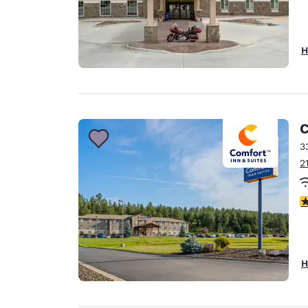
H
C
3
2
4
H