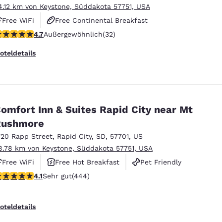
4.12 km von Keystone, Süddakota 57751, USA
Free WiFi
Free Continental Breakfast
.72-Sterne-Bewertung. Außergewöhnlich. 32 Bewertungen
4.7
Außergewöhnlich
(32)
Free Hot Breakfast
oteldetails
omfort Inn & Suites Rapid City near Mt
Rushmore
720 Rapp Street
,
Rapid City
,
SD
,
57701
,
US
8.78 km von Keystone, Süddakota 57751, USA
Free WiFi
Free Hot Breakfast
Pet Friendly
.14-Sterne-Bewertung. Sehr gut. 444 Bewertungen
4.1
Sehr gut
(444)
oteldetails