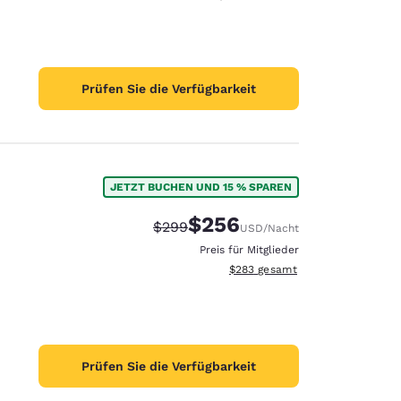
Prüfen Sie die Verfügbarkeit
JETZT BUCHEN UND 15 % SPAREN
$256
Durchgestrichener Preis:
Vergünstigter Preis:
$299
USD
/Nacht
Preis für Mitglieder
Geschätzte Gesamtdetails anzei
$283
gesamt
Prüfen Sie die Verfügbarkeit