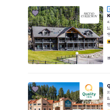
K
4
1
4
H
Q
2
0