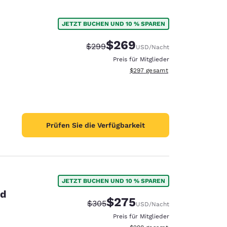
JETZT BUCHEN UND 10 % SPAREN
$269
Durchgestrichener Preis:
Vergünstigter Preis:
$299
USD
/Nacht
Preis für Mitglieder
Geschätzte Gesamtdetails anzei
$297
gesamt
Prüfen Sie die Verfügbarkeit
JETZT BUCHEN UND 10 % SPAREN
id
$275
Durchgestrichener Preis:
Vergünstigter Preis:
$305
USD
/Nacht
Preis für Mitglieder
Geschätzte Gesamtdetails anzei