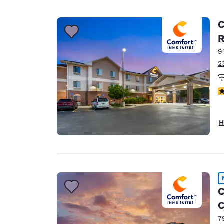
C
9
2
4
H
C
C
7