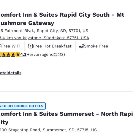
omfort Inn & Suites Rapid City South - Mt
Rushmore Gateway
15 Fairmont Blvd.
,
Rapid City
,
SD
,
57701
,
US
3.4 km von Keystone, Süddakota 57751, USA
Free WiFi
Free Hot Breakfast
Smoke Free
.34-Sterne-Bewertung. Hervorragend. 2113 Bewertungen
4.3
Hervorragend
(2.113)
oteldetails
NEU BEI CHOICE HOTELS
omfort Inn & Suites Summerset - North Rap
ity
900 Stagestop Road
,
Summerset
,
SD
,
57718
,
US