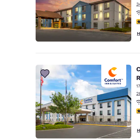
3
4
H
C
1
2
4
H