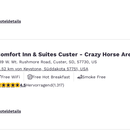
oteldetails
omfort Inn & Suites Custer - Crazy Horse Ar
39 W. Mt. Rushmore Road
,
Custer
,
SD
,
57730
,
US
1.52 km von Keystone, Süddakota 57751, USA
Free WiFi
Free Hot Breakfast
Smoke Free
.49-Sterne-Bewertung. Hervorragend. 1317 Bewertungen
4.5
Hervorragend
(1.317)
oteldetails