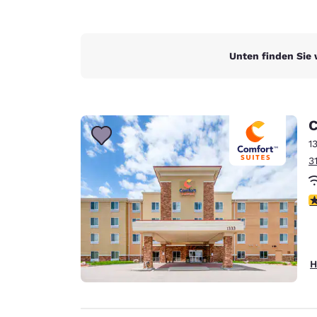
Unten finden Sie 
C
1
3
4
H