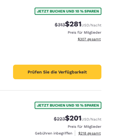
JETZT BUCHEN UND 10 % SPAREN
$281
Durchgestrichener Preis:
Vergünstigter Preis:
$313
USD
/Nacht
Preis für Mitglieder
Geschätzte Gesamtdetails anzei
$307
gesamt
Prüfen Sie die Verfügbarkeit
JETZT BUCHEN UND 10 % SPAREN
$201
Durchgestrichener Preis:
Vergünstigter Preis:
$223
USD
/Nacht
Preis für Mitglieder
Geschätzte Gesamtdetails anzei
Gebühren inbegriffen
$218
gesamt