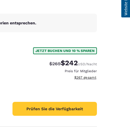
erien entsprechen.
JETZT BUCHEN UND 10 % SPAREN
$242
Durchgestrichener Preis:
Vergünstigter Preis:
$269
USD
/Nacht
Preis für Mitglieder
Geschätzte Gesamtdetails anzei
$267
gesamt
Prüfen Sie die Verfügbarkeit