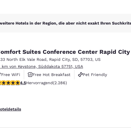
weitere Hotels in der Region, die aber nicht exakt Ihren Suchkrit
omfort Suites Conference Center Rapid City
333 North Elk Vale Road
,
Rapid City
,
SD
,
57703
,
US
1 km von Keystone, Süddakota 57751, USA
Free WiFi
Free Hot Breakfast
Pet Friendly
.55-Sterne-Bewertung. Hervorragend. 2286 Bewertungen
4.5
Hervorragend
(2.286)
oteldetails