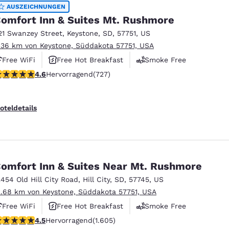
México
Mexico
AUSZEICHNUNGEN
Español
English
omfort Inn & Suites Mt. Rushmore
21 Swanzey Street
,
Keystone
,
SD
,
57751
,
US
.36 km von Keystone, Süddakota 57751, USA
nd
Germany
España
Free WiFi
Free Hot Breakfast
Smoke Free
English
Español
.56-Sterne-Bewertung. Hervorragend. 727 Bewertungen
4.6
Hervorragend
(727)
France
France
Français
English
oteldetails
Italia
Italy
Italiano
English
ngdom
omfort Inn & Suites Near Mt. Rushmore
2454 Old Hill City Road
,
Hill City
,
SD
,
57745
,
US
2.68 km von Keystone, Süddakota 57751, USA
India
New Zealan
Free WiFi
Free Hot Breakfast
Smoke Free
English
English
.54-Sterne-Bewertung. Hervorragend. 1605 Bewertungen
4.5
Hervorragend
(1.605)