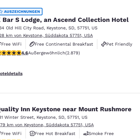
AUSZEICHNUNGEN
 Bar S Lodge, an Ascend Collection Hotel
34 Old Hill City Road
,
Keystone
,
SD
,
57751
,
US
.28 km von Keystone, Süddakota 57751, USA
Free WiFi
Free Continental Breakfast
Pet Friendly
.64-Sterne-Bewertung. Außergewöhnlich. 2879 Bewertungen
4.6
Außergewöhnlich
(2.879)
oteldetails
uality Inn Keystone near Mount Rushmore
31 Winter Street
,
Keystone
,
SD
,
57751
,
US
.79 km von Keystone, Süddakota 57751, USA
Free WiFi
Free Hot Breakfast
Smoke Free