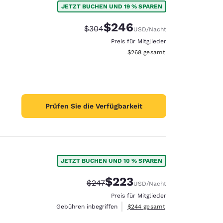
JETZT BUCHEN UND 19 % SPAREN
$246
Durchgestrichener Preis:
Vergünstigter Preis:
$304
USD
/Nacht
Preis für Mitglieder
Geschätzte Gesamtdetails anzei
$268
gesamt
Prüfen Sie die Verfügbarkeit
JETZT BUCHEN UND 10 % SPAREN
$223
Durchgestrichener Preis:
Vergünstigter Preis:
$247
USD
/Nacht
d
Preis für Mitglieder
Geschätzte Gesamtdetails anzei
Gebühren inbegriffen
$244
gesamt