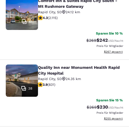
Comfort Inn & Suites Rapid City South -
Comfort Inn & Suites Rapid City S
Mt Rushmore Gateway
Rapid City
,
SD
24.12 km
4.34-Sterne-Bewertung. Hervorragend. 2115 Bewertun
4.3
(
2.115
)
41
Sparen Sie 10 %
$242
Durchgestrichener Pr
Vergünstigter Pre
$269
USD
/Nacht
Preis für Mitglieder
Geschätzte Gesam
$267
gesamt
Quality Inn near Monument Health Rapid
Quality Inn near Monument Health R
City Hospital
Rapid City
,
SD
24.35 km
3.92-Sterne-Bewertung. Gut. 831 Bewertungen
3.9
(
831
)
38
Sparen Sie 15 %
$230
Durchgestrichener Pr
Vergünstigter Pr
$269
USD
/Nacht
Preis für Mitglieder
Geschätzte Gesam
$255
gesamt