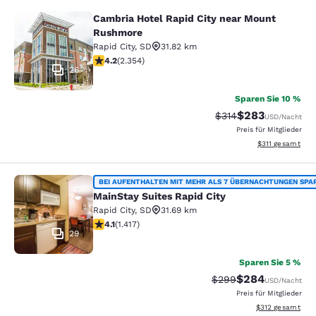
Cambria Hotel Rapid City near Mount
Cambria Hotel Rapid City near Mou
Rushmore
Rapid City
,
SD
31.82 km
4.19-Sterne-Bewertung. Sehr gut. 2354 Bewertungen
4.2
(
2.354
)
26
Sparen Sie 10 %
$283
Durchgestrichener Pr
Vergünstigter Pr
$314
USD
/Nacht
Preis für Mitglieder
Geschätzte Gesa
$311
gesamt
MainStay Suites Rapid City
BEI AUFENTHALTEN MIT MEHR ALS 7 ÜBERNACHTUNGEN SPA
MainStay Suites Rapid City
Rapid City
,
SD
31.69 km
4.12-Sterne-Bewertung. Sehr gut. 1417 Bewertungen
4.1
(
1.417
)
29
Sparen Sie 5 %
$284
Durchgestrichener Pr
Vergünstigter Pre
$299
USD
/Nacht
Preis für Mitglieder
Geschätzte Gesam
$312
gesamt