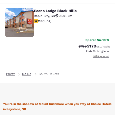
Econo Lodge Black Hills
Econo Lodge Black Hills
Rapid City
,
SD
29.85 km
2.92-Sterne-Bewertung. Mittelmäßig. 1514 Bewertunge
2.9
(
1.514
)
34
Sparen Sie 10 %
$179
Durchgestrichener Pr
Vergünstigter Pr
$199
USD
/Nacht
Preis für Mitglieder
Geschätzte Gesam
$199
gesamt
Privat
De De
South Dakota
You’re in the shadow of Mount Rushmore when you stay at Choice Hotels
in Keystone, SD