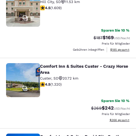
Hill City
,
SD
11.53 km
4.54-Sterne-Bewertung. Hervorragend. 1609 Bewertun
4.5
(
1.609
)
47
Sparen Sie 10 %
$169
Durchgestrichener P
Vergünstigter Pr
$187
USD
/Nacht
Preis für Mitglieder
Geschätzte Gesam
Gebühren inbegriffen
$185
gesamt
Comfort Inn & Suites Custer - Crazy Horse
Comfort Inn & Suites Custer - Crazy
Area
Custer
,
SD
20.72 km
4.49-Sterne-Bewertung. Hervorragend. 1320 Bewertun
4.5
(
1.320
)
49
Sparen Sie 10 %
$242
Durchgestrichener Pr
Vergünstigter Pre
$269
USD
/Nacht
Preis für Mitglieder
Geschätzte Gesam
$266
gesamt