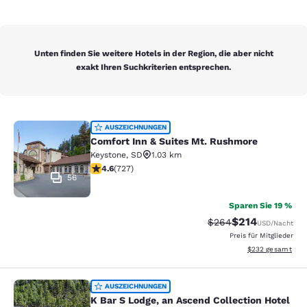
Unten finden Sie weitere Hotels in der Region, die aber nicht
exakt Ihren Suchkriterien entsprechen.
Comfort Inn & Suites Mt. Rushmore
AUSZEICHNUNGEN
Comfort Inn & Suites Mt. Rushmore
Keystone
,
SD
1.03 km
4.56-Sterne-Bewertung. Hervorragend. 727 Bewertun
4.6
(
727
)
56
Sparen Sie 19 %
$214
Durchgestrichener Pr
Vergünstigter Pr
$264
USD
/Nacht
Preis für Mitglieder
Geschätzte Gesam
$232
gesamt
K Bar S Lodge, an Ascend Collection
AUSZEICHNUNGEN
K Bar S Lodge, an Ascend Collection Hotel