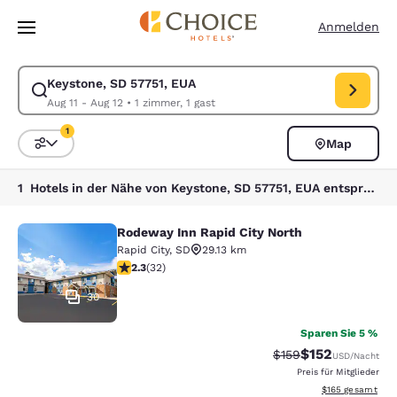
Ladevorgang abgeschlossen
Weiter Zu Hauptinhalt
Anmelden
Keystone, SD 57751, EUA
Suche für Keystone, SD 57751, EUA ändern. Check-in-Datum Aug 11, Ch
Aug 11 - Aug 12
•
1 zimmer, 1 gast
1
Map
Sortieren und Filtern,
1 Filter aktuell ausgewählt
1 Hotels in der Nähe von Keystone, SD 57751, EUA entsprechen Ihren Filtern
Rodeway Inn Rapid City North
Rodeway Inn Rapid City North
Rapid City
,
SD
29.13 km
2.31-Sterne-Bewertung. Mittelmäßig. 32 Bewertungen
2.3
(
32
)
30
Sparen Sie 5 %
$152
Durchgestrichener P
Vergünstigter Pr
$159
USD
/Nacht
Preis für Mitglieder
Geschätzte Gesam
$165
gesamt