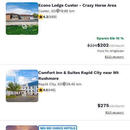
Econo Lodge Custer - Crazy Horse Area
Econo Lodge Custer - Crazy Horse A
Custer
,
SD
19.85 km
4.24-Sterne-Bewertung. Hervorragend. 569 Bewertun
4.2
(
569
)
31
Sparen Sie 10 %
$202
Durchgestrichener Pr
Vergünstigter Pre
$224
USD
/Nacht
Preis für Mitglieder
Geschätzte Gesam
$222
gesamt
Comfort Inn & Suites Rapid City near Mt
Comfort Inn & Suites Rapid City ne
Rushmore
Rapid City
,
SD
29.45 km
4.13-Sterne-Bewertung. Sehr gut. 446 Bewertungen
4.1
(
446
)
63
$275
USD
/Nacht
Geschätzte Gesam
$301
gesamt
NEU BEI CHOICE HOTELS