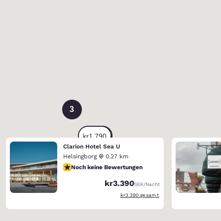
3
Clarion Hotel Sea U
Helsingborg
0.27 km
Noch keine Bewertungen
Noch keine Bewertungen
kr3.390
SEK
/Nacht
Geschätzte Gesamtdetails anzeigen
kr3.390
gesamt