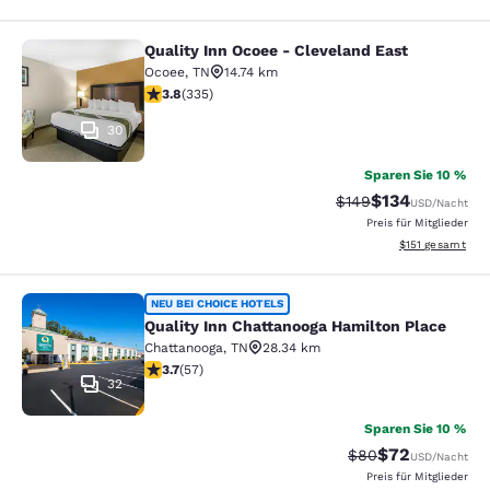
Quality Inn Ocoee - Cleveland East
Quality Inn Ocoee - Cleveland East
Ocoee
,
TN
14.74 km
3.81-Sterne-Bewertung. Gut. 335 Bewertungen
3.8
(
335
)
30
Sparen Sie 10 %
$134
Durchgestrichener P
Vergünstigter Pr
$149
USD
/Nacht
Preis für Mitglieder
Geschätzte Gesa
$151
gesamt
Quality Inn Chattanooga Hamilton P
NEU BEI CHOICE HOTELS
Quality Inn Chattanooga Hamilton Place
Chattanooga
,
TN
28.34 km
3.67-Sterne-Bewertung. Gut. 57 Bewertungen
3.7
(
57
)
32
Sparen Sie 10 %
$72
Durchgestrichener 
Vergünstigter P
$80
USD
/Nacht
Preis für Mitglieder