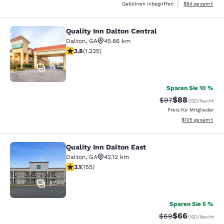
Geschätzte Gesa
Gebühren inbegriffen
$84
gesamt
Quality Inn Dalton Central
Quality Inn Dalton Central
Dalton
,
GA
45.66 km
3.77-Sterne-Bewertung. Gut. 1225 Bewertungen
3.8
(
1.225
)
24
Sparen Sie 10 %
$88
Durchgestrichener 
Vergünstigter P
$97
USD
/Nacht
Preis für Mitglieder
Geschätzte Gesam
$105
gesamt
Quality Inn Dalton East
Quality Inn Dalton East
Dalton
,
GA
42.12 km
3.1-Sterne-Bewertung. Gut. 155 Bewertungen
3.1
(
155
)
37
Sparen Sie 5 %
$66
Durchgestrichener 
Vergünstigter P
$69
USD
/Nacht