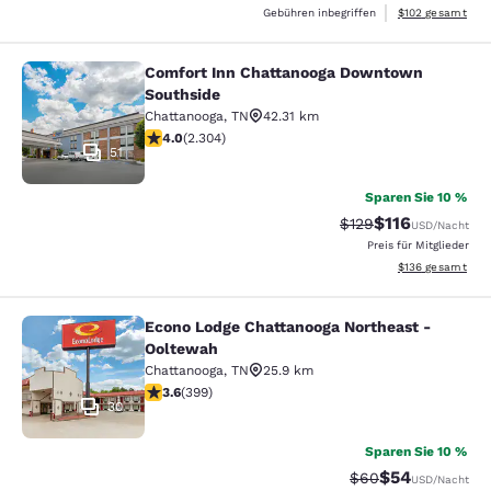
Geschätzte Gesam
Gebühren inbegriffen
$102
gesamt
Comfort Inn Chattanooga Downtown
Comfort Inn Chattanooga Downtown
Southside
Chattanooga
,
TN
42.31 km
4.02-Sterne-Bewertung. Sehr gut. 2304 Bewertungen
4.0
(
2.304
)
51
Sparen Sie 10 %
$116
Durchgestrichener P
Vergünstigter Pr
$129
USD
/Nacht
Preis für Mitglieder
Geschätzte Gesam
$136
gesamt
Econo Lodge Chattanooga Northeast -
Econo Lodge Chattanooga Northeast
Ooltewah
Chattanooga
,
TN
25.9 km
3.56-Sterne-Bewertung. Gut. 399 Bewertungen
3.6
(
399
)
30
Sparen Sie 10 %
$54
Durchgestrichener 
Vergünstigter P
$60
USD
/Nacht