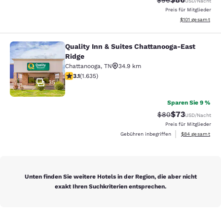
$96
USD
/Nacht
Preis für Mitglieder
Geschätzte Gesa
$101
gesamt
Quality Inn & Suites Chattanooga-East
Quality Inn & Suites Chattanooga-Ea
Ridge
Chattanooga
,
TN
34.9 km
3.06-Sterne-Bewertung. Mittelmäßig. 1635 Bewertung
3.1
(
1.635
)
35
Sparen Sie 9 %
$73
Durchgestrichener 
Vergünstigter P
$80
USD
/Nacht
Preis für Mitglieder
Geschätzte Gesa
Gebühren inbegriffen
$84
gesamt
Unten finden Sie weitere Hotels in der Region, die aber nicht
exakt Ihren Suchkriterien entsprechen.