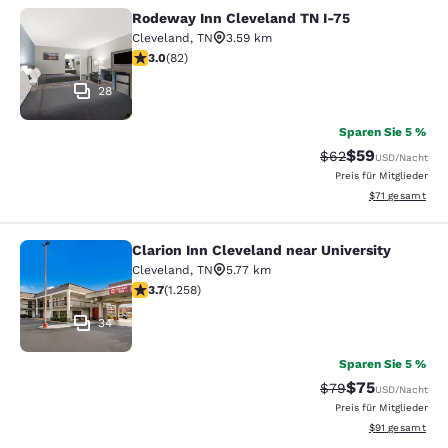
Rodeway Inn Cleveland TN I-75
Rodeway Inn Cleveland TN I-75
Cleveland
,
TN
3.59 km
3-Sterne-Bewertung. Mittelmäßig. 82 Bewertungen
3.0
(
82
)
28
Sparen Sie 5 %
$59
Durchgestrichener 
Vergünstigter P
$62
USD
/Nacht
Preis für Mitglieder
Geschätzte Gesa
$71
gesamt
Clarion Inn Cleveland near University
Clarion Inn Cleveland near Universit
Cleveland
,
TN
5.77 km
3.72-Sterne-Bewertung. Gut. 1258 Bewertungen
3.7
(
1.258
)
34
Sparen Sie 5 %
$75
Durchgestrichener 
Vergünstigter P
$79
USD
/Nacht
Preis für Mitglieder
Geschätzte Gesa
$91
gesamt