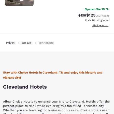
Sparen Sie 10 %
$125
Durchgestrichener P
Vergünstigter Pr
$139
USD
/Nacht
Preis für Mitglieder
Geschätzte Gesam
$148
gesamt
Privat
De De
Tennessee
Stay with Choice Hotels in Cleveland, TN and enjoy this historic and
vibrant city!
Cleveland Hotels
Allow Choice Hotels to enhance your trip to Cleveland. Hotels offer the
perfect place to relax while exploring this fun-filled Tennessee city.
Whether you are traveling for business or pleasure, Choice Hotels near