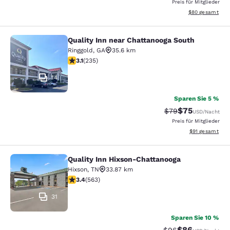
Preis für Mitglieder
Geschätzte Gesa
$80
gesamt
Quality Inn near Chattanooga South
Quality Inn near Chattanooga South
Ringgold
,
GA
35.6 km
3.1-Sterne-Bewertung. Gut. 235 Bewertungen
3.1
(
235
)
14
Sparen Sie 5 %
$75
Durchgestrichener 
Vergünstigter P
$79
USD
/Nacht
Preis für Mitglieder
Geschätzte Gesa
$91
gesamt
Quality Inn Hixson-Chattanooga
Quality Inn Hixson-Chattanooga
Hixson
,
TN
33.87 km
3.37-Sterne-Bewertung. Gut. 563 Bewertungen
3.4
(
563
)
31
Sparen Sie 10 %
$86
Durchgestrichener 
Vergünstigter P