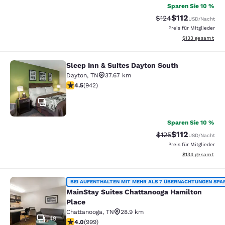
Sparen Sie 10 %
$112
Durchgestrichener P
Vergünstigter Pr
$124
USD
/Nacht
Preis für Mitglieder
Geschätzte Gesam
$133
gesamt
Sleep Inn & Suites Dayton South
Sleep Inn & Suites Dayton South
Dayton
,
TN
37.67 km
4.45-Sterne-Bewertung. Hervorragend. 942 Bewertun
4.5
(
942
)
31
Sparen Sie 10 %
$112
Durchgestrichener P
Vergünstigter Pr
$125
USD
/Nacht
Preis für Mitglieder
Geschätzte Gesam
$134
gesamt
MainStay Suites Chattanooga Hamil
BEI AUFENTHALTEN MIT MEHR ALS 7 ÜBERNACHTUNGEN SPA
MainStay Suites Chattanooga Hamilton
Place
Chattanooga
,
TN
28.9 km
49
3.98-Sterne-Bewertung. Gut. 999 Bewertungen
4.0
(
999
)