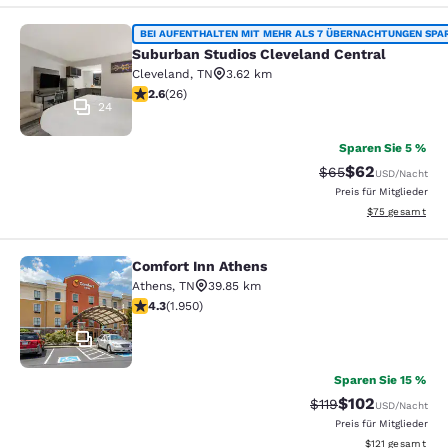
Suburban Studios Cleveland Central
BEI AUFENTHALTEN MIT MEHR ALS 7 ÜBERNACHTUNGEN SPA
Suburban Studios Cleveland Central
Cleveland
,
TN
3.62 km
2.65-Sterne-Bewertung. Mittelmäßig. 26 Bewertungen
2.6
(
26
)
24
Sparen Sie 5 %
$62
Durchgestrichener 
Vergünstigter P
$65
USD
/Nacht
Preis für Mitglieder
Geschätzte Gesa
$75
gesamt
Comfort Inn Athens
Comfort Inn Athens
Athens
,
TN
39.85 km
4.33-Sterne-Bewertung. Hervorragend. 1950 Bewertun
4.3
(
1.950
)
41
Sparen Sie 15 %
$102
Durchgestrichener P
Vergünstigter Pr
$119
USD
/Nacht
Preis für Mitglieder
Geschätzte Gesa
$121
gesamt