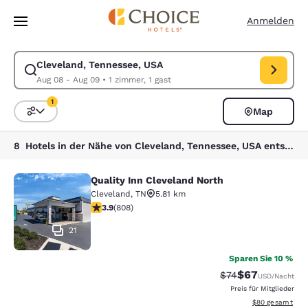
Ladevorgang abgeschlossen
Weiter Zu Hauptinhalt
Anmelden
Cleveland, Tennessee, USA
Suche für Cleveland, Tennessee, USA ändern. Check-in-Datum Aug 08,
Aug 08 - Aug 09
•
1 zimmer, 1 gast
1
Map
Sortieren und Filtern,
1 Filter aktuell ausgewählt
8 Hotels in der Nähe von Cleveland, Tennessee, USA entsprechen Ihren Filtern
Quality Inn Cleveland North
Quality Inn Cleveland North
Cleveland
,
TN
5.81 km
3.86-Sterne-Bewertung. Gut. 808 Bewertungen
3.9
(
808
)
21
Sparen Sie 10 %
$67
Durchgestrichener 
Vergünstigter P
$74
USD
/Nacht
Preis für Mitglieder
Geschätzte Gesa
$80
gesamt