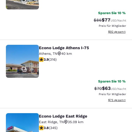
36
Sparen Sie 10 %
$77
Durchgestrichener 
Vergünstigter P
$86
USD
/Nacht
Preis für Mitglieder
Geschätzte Gesa
$92
gesamt
Econo Lodge Athens I-75
Econo Lodge Athens I-75
Athens
,
TN
40 km
3.88-Sterne-Bewertung. Gut. 316 Bewertungen
3.9
(
316
)
30
Sparen Sie 10 %
$63
Durchgestrichener 
Vergünstigter P
$70
USD
/Nacht
Preis für Mitglieder
Geschätzte Gesa
$75
gesamt
Econo Lodge East Ridge
Econo Lodge East Ridge
East Ridge
,
TN
35.09 km
3.84-Sterne-Bewertung. Gut. 345 Bewertungen
3.8
(
345
)