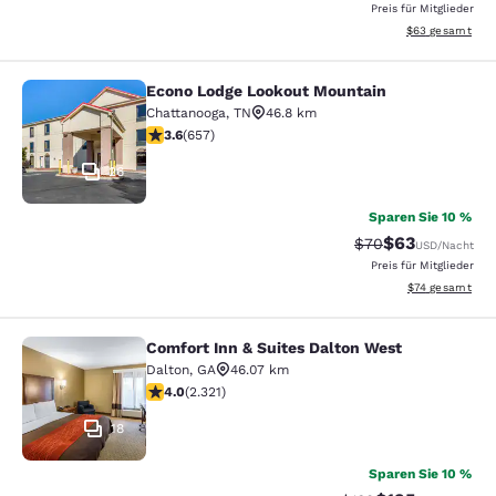
Preis für Mitglieder
Geschätzte Gesa
$63
gesamt
Econo Lodge Lookout Mountain
Econo Lodge Lookout Mountain
Chattanooga
,
TN
46.8 km
3.56-Sterne-Bewertung. Gut. 657 Bewertungen
3.6
(
657
)
26
Sparen Sie 10 %
$63
Durchgestrichener 
Vergünstigter P
$70
USD
/Nacht
Preis für Mitglieder
Geschätzte Gesa
$74
gesamt
Comfort Inn & Suites Dalton West
Comfort Inn & Suites Dalton West
Dalton
,
GA
46.07 km
4.01-Sterne-Bewertung. Sehr gut. 2321 Bewertungen
4.0
(
2.321
)
18
Sparen Sie 10 %