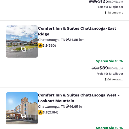
$125
Durchgestrichener P
Vergünstigter Pr
$139
USD
/Nacht
Preis für Mitglieder
Geschätzte Gesam
$148
gesamt
Comfort Inn & Suites Chattanooga-East
Comfort Inn & Suites Chattanooga-E
Ridge
Chattanooga
,
TN
34.89 km
3.91-Sterne-Bewertung. Gut. 560 Bewertungen
3.9
(
560
)
35
Sparen Sie 10 %
$89
Durchgestrichener 
Vergünstigter P
$99
USD
/Nacht
Preis für Mitglieder
Geschätzte Gesam
$104
gesamt
Comfort Inn & Suites Chattanooga West -
Comfort Inn & Suites Chattanooga 
Lookout Mountain
Chattanooga
,
TN
46.65 km
3.83-Sterne-Bewertung. Gut. 2184 Bewertungen
3.8
(
2.184
)
30
Sparen Sie 10 %