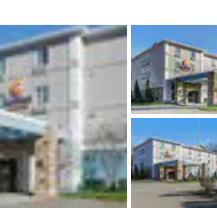
México
Mexico
Español
English
nd
Germany
España
English
Español
France
France
Français
English
Italia
Italy
Italiano
English
ngdom
India
New Zealan
English
English