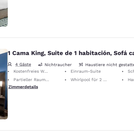
1 Cama King, Suite de 1 habitación, Sofá 
4 Gäste
Nichtraucher
Haustiere nicht gestatt
Kostenfreies WLAN
Einraum-Suite
Sc
Partieller Raumteiler
Whirlpool für 2 Personen
Haustiere nich
Zimmerdetails