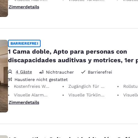
Zimmerdetails
BARRIEREFREI
1 Cama doble, Apto para personas con
discapacidades auditivas y motrices, 1er 
4 Gäste
Nichtraucher
Barrierefrei
Haustiere nicht gestattet
Kostenfreies WLAN
Zugänglich für Personen mit Hörschwäche/eingeschränkter Mobilität
Rollstuhlg
Visuelle Alarmmeldung
Visuelle Türklingelmeldung
Visuelles T
Zimmerdetails