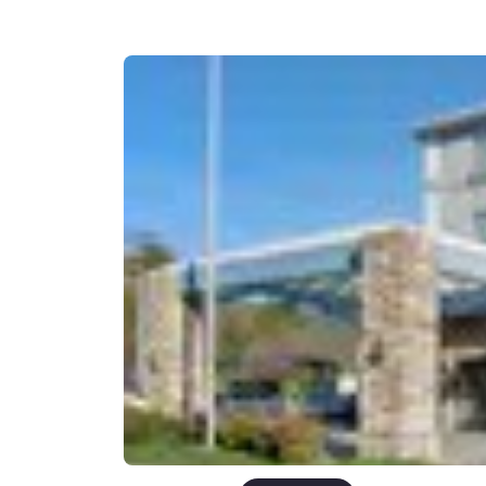
Canada
Français
Europa
Deutschla
Deutsch
Spain
English
Ireland
English
United Ki
English
Asien-Pazifik
Australia
English