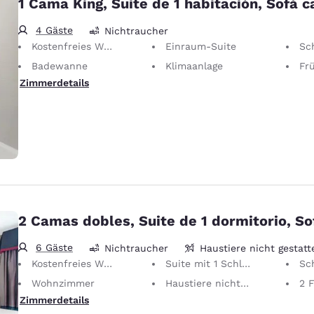
1 Cama King, Suite de 1 habitación, Sofá 
4 Gäste
Nichtraucher
Kostenfreies WLAN
Einraum-Suite
Sc
Badewanne
Klimaanlage
Frühst
Zimmerdetails
2 Camas dobles, Suite de 1 dormitorio, S
6 Gäste
Nichtraucher
Haustiere nicht gestatt
Kostenfreies WLAN
Suite mit 1 Schlafzimmer
Sc
Wohnzimmer
Haustiere nicht gestattet Lediglich Begleittiere sind kostenlos gestattet.
2 
Zimmerdetails