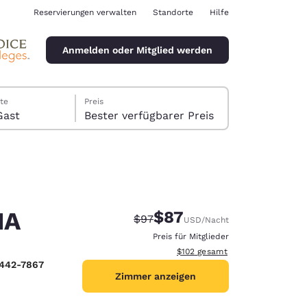
Reservierungen verwalten
Standorte
Hilfe
Anmelden oder Mitglied werden
te
Preis
er, 1 Gast
Bester verfügbarer Preis
NA
$87
Durchgestrichener Preis:
Vergünstigter Preis:
$97
USD
/Nacht
ina
Preis für Mitglieder
Geschätzte Gesamtdetails anzei
$102
gesamt
 442-7867
Zimmer anzeigen