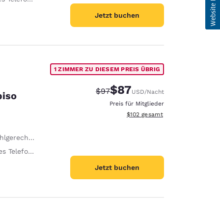
Jetzt buchen
1 ZIMMER ZU DIESEM PREIS ÜBRIG
$87
Durchgestrichener Preis:
Vergünstigter Preis:
$97
USD
/Nacht
piso
Preis für Mitglieder
Geschätzte Gesamtdetails anzei
$102
gesamt
erechte Dusche
elefonklingeln
Jetzt buchen