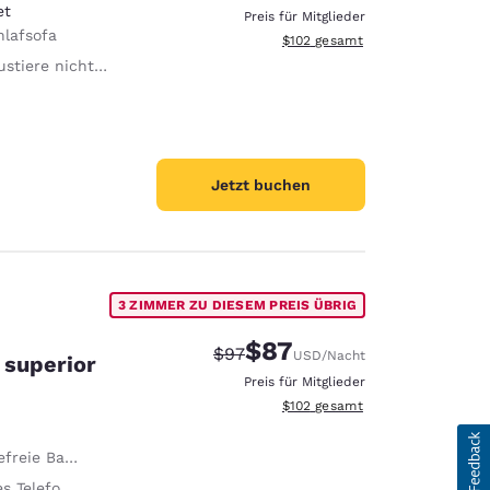
et
Preis für Mitglieder
hlafsofa
Geschätzte Gesamtdetails anzei
$102
gesamt
t gestattet Lediglich Begleittiere sind kostenlos gestattet.
Jetzt buchen
3 ZIMMER ZU DIESEM PREIS ÜBRIG
$87
Durchgestrichener Preis:
Vergünstigter Preis:
$97
USD
/Nacht
 superior
Preis für Mitglieder
Geschätzte Gesamtdetails anzei
$102
gesamt
eie Badewanne
elefonklingeln