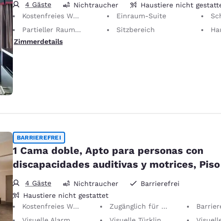
4 Gäste
Nichtraucher
Haustiere nicht gestatt
Kostenfreies WLAN
Einraum-Suite
Sc
Partieller Raumteiler
Sitzbereich
Haustiere nich
Zimmerdetails
BARRIEREFREI
1 Cama doble, Apto para personas con
discapacidades auditivas y motrices, Piso
4 Gäste
Nichtraucher
Barrierefrei
Haustiere nicht gestattet
Kostenfreies WLAN
Zugänglich für Personen mit Hörschwäche/eingeschränkter Mobilität
Barrierefr
Visuelle Alarmmeldung
Visuelle Türklingelmeldung
Visuelles T