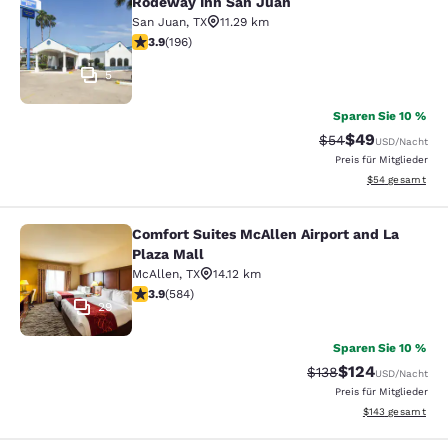
Rodeway Inn San Juan
Rodeway Inn San Juan
San Juan
,
TX
11.29 km
3.91-Sterne-Bewertung. Gut. 196 Bewertungen
3.9
(
196
)
5
Sparen Sie 10 %
$49
Durchgestrichener 
Vergünstigter P
$54
USD
/Nacht
Preis für Mitglieder
Geschätzte Gesa
$54
gesamt
Comfort Suites McAllen Airport and La
Comfort Suites McAllen Airport and 
Plaza Mall
McAllen
,
TX
14.12 km
3.94-Sterne-Bewertung. Gut. 584 Bewertungen
3.9
(
584
)
29
Sparen Sie 10 %
$124
Durchgestrichener P
Vergünstigter Pr
$138
USD
/Nacht
Preis für Mitglieder
Geschätzte Gesam
$143
gesamt