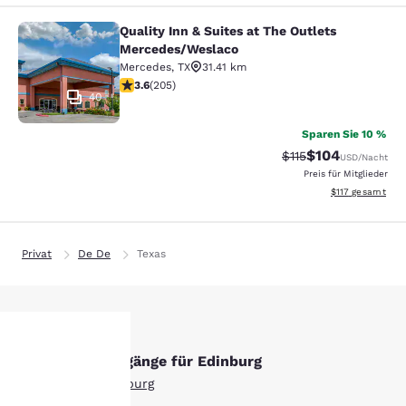
Quality Inn & Suites at The Outlets
Quality Inn & Suites at The Outlet
Mercedes/Weslaco
Mercedes
,
TX
31.41 km
3.56-Sterne-Bewertung. Gut. 205 Bewertungen
3.6
(
205
)
40
Sparen Sie 10 %
$104
Durchgestrichener P
Vergünstigter Pr
$115
USD
/Nacht
Preis für Mitglieder
Geschätzte Gesa
$117
gesamt
Privat
De De
Texas
Andere Suchvorgänge für Edinburg
hre
Alle Hotels in Edinburg