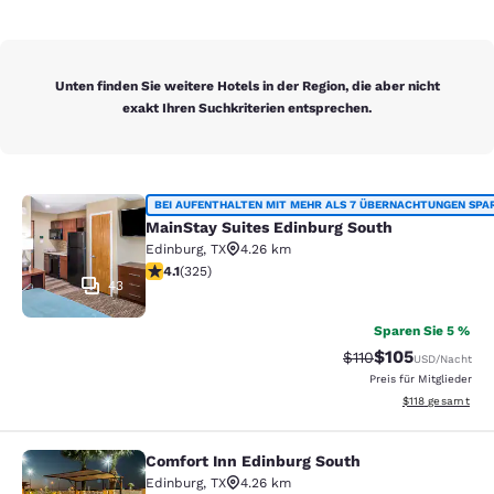
Unten finden Sie weitere Hotels in der Region, die aber nicht
exakt Ihren Suchkriterien entsprechen.
MainStay Suites Edinburg South
BEI AUFENTHALTEN MIT MEHR ALS 7 ÜBERNACHTUNGEN SPA
MainStay Suites Edinburg South
Edinburg
,
TX
4.26 km
4.1-Sterne-Bewertung. Sehr gut. 325 Bewertungen
4.1
(
325
)
43
Sparen Sie 5 %
$105
Durchgestrichener P
Vergünstigter Pr
$110
USD
/Nacht
Preis für Mitglieder
Geschätzte Gesa
$118
gesamt
Comfort Inn Edinburg South
Comfort Inn Edinburg South
Edinburg
,
TX
4.26 km