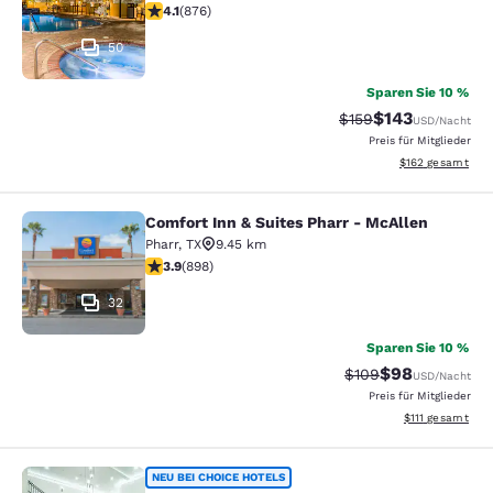
4.12-Sterne-Bewertung. Sehr gut. 876 Bewertungen
4.1
(
876
)
50
Sparen Sie 10 %
$143
Durchgestrichener P
Vergünstigter Pr
$159
USD
/Nacht
Preis für Mitglieder
Geschätzte Gesam
$162
gesamt
Comfort Inn & Suites Pharr - McAllen
Comfort Inn & Suites Pharr - McAll
Pharr
,
TX
9.45 km
3.92-Sterne-Bewertung. Gut. 898 Bewertungen
3.9
(
898
)
32
Sparen Sie 10 %
$98
Durchgestrichener P
Vergünstigter P
$109
USD
/Nacht
Preis für Mitglieder
Geschätzte Gesa
$111
gesamt
Comfort Inn Mission - McAllen Wes
NEU BEI CHOICE HOTELS