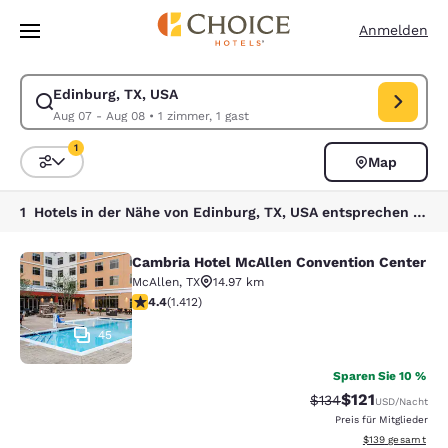
Ladevorgang abgeschlossen
Weiter Zu Hauptinhalt
Anmelden
Edinburg, TX, USA
Suche für Edinburg, TX, USA ändern. Check-in-Datum Aug 07, Check-o
Aug 07 - Aug 08
•
1 zimmer, 1 gast
1
Map
Sortieren und Filtern,
1 Filter aktuell ausgewählt
1 Hotels in der Nähe von Edinburg, TX, USA entsprechen Ihren Filtern
Cambria Hotel McAllen Convention Center
Cambria Hotel McAllen Convention 
McAllen
,
TX
14.97 km
4.41-Sterne-Bewertung. Hervorragend. 1412 Bewertun
4.4
(
1.412
)
45
Sparen Sie 10 %
$121
Durchgestrichener P
Vergünstigter Pr
$134
USD
/Nacht
Preis für Mitglieder
Geschätzte Gesam
$139
gesamt