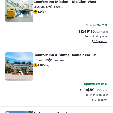
Comfort Inn Mission - McAllen West
Mission
,
TX
16.96 km
5-Sterne-Bewertung. Außergewöhnlich. 6 Bewertunge
5.0
(
6
)
34
Sparen Sie 7 %
$115
Durchgestrichener P
Vergünstigter P
$124
USD
/Nacht
Preis für Mitglieder
Geschätzte Gesam
$130
gesamt
Comfort Inn & Suites Donna near I-2
Comfort Inn & Suites Donna near I-2
Donna
,
TX
16.47 km
3.99-Sterne-Bewertung. Gut. 532 Bewertungen
4.0
(
532
)
40
Sparen Sie 10 %
$89
Durchgestrichener 
Vergünstigter P
$99
USD
/Nacht
Preis für Mitglieder
Geschätzte Gesa
$101
gesamt