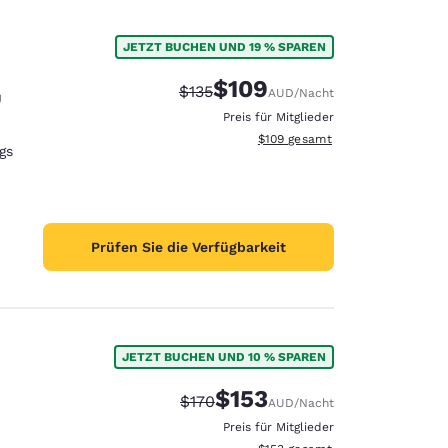
JETZT BUCHEN UND 19 % SPAREN
$109
Durchgestrichener Preis:
Vergünstigter Preis:
$135
AUD
/Nacht
U
Preis für Mitglieder
Geschätzte Gesamtdetails anzei
$109
gesamt
gs
Prüfen Sie die Verfügbarkeit
JETZT BUCHEN UND 10 % SPAREN
$153
Durchgestrichener Preis:
Vergünstigter Preis:
$170
AUD
/Nacht
Preis für Mitglieder
Geschätzte Gesamtdetails anzei