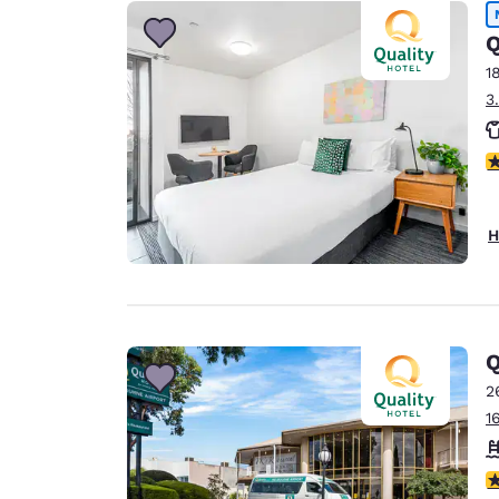
Canada
Français
Q
Europa
1
3
Deutschla
Deutsch
4
Spain
English
H
Ireland
English
United Ki
English
Q
Asien-Pazifik
2
1
Australia
English
4