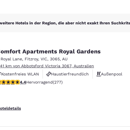
weitere Hotels in der Region, die aber nicht exakt Ihren Suchkrit
omfort Apartments Royal Gardens
 Royal Lane
,
Fitzroy
,
VIC
,
3065
,
AU
.41 km von Abbotsford Victoria 3067, Australien
Kostenfreies WLAN
Haustierfreundlich
Außenpool
.44-Sterne-Bewertung. Hervorragend. 277 Bewertungen
4.4
Hervorragend
(277)
oteldetails