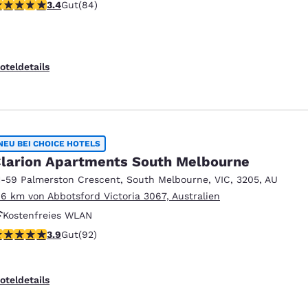
.4-Sterne-Bewertung. Gut. 84 Bewertungen
3.4
Gut
(84)
oteldetails
NEU BEI CHOICE HOTELS
larion Apartments South Melbourne
1-59 Palmerston Crescent
,
South Melbourne
,
VIC
,
3205
,
AU
.6 km von Abbotsford Victoria 3067, Australien
Kostenfreies WLAN
.89-Sterne-Bewertung. Gut. 92 Bewertungen
3.9
Gut
(92)
Kostenfreies „Grab & Go“-Frühstück zum Mitnehmen
Haustierfreundlich
oteldetails