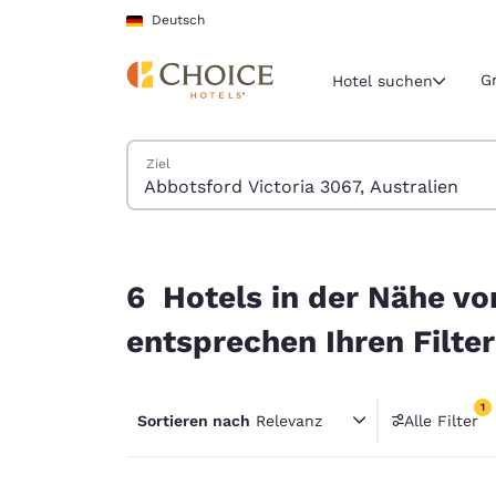
Ladevorgang abgeschlossen
Weiter Zu Hauptinhalt
Deutsch
G
Hotel suchen
Hotels suchen
Ziel
Aktuelle Regio
Deutschla
Deutsch
6 Hotels in der Nähe von Abbotsford Victoria 30
Wählen Sie 
6 Hotels in der Nähe vo
Nord- und Süd
entsprechen Ihren Filte
United Sta
English
1
Sortieren nach
Relevanz
Alle Filter
América L
1 Filter
Português