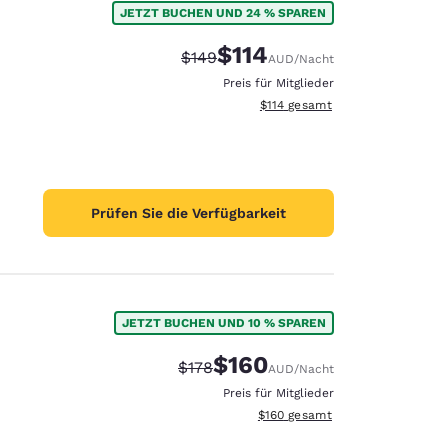
JETZT BUCHEN UND 24 % SPAREN
$114
Durchgestrichener Preis:
Vergünstigter Preis:
$149
AUD
/Nacht
Preis für Mitglieder
Geschätzte Gesamtdetails anze
$114
gesamt
Prüfen Sie die Verfügbarkeit
JETZT BUCHEN UND 10 % SPAREN
$160
Durchgestrichener Preis:
Vergünstigter Preis:
$178
AUD
/Nacht
d
Preis für Mitglieder
Geschätzte Gesamtdetails anzei
$160
gesamt