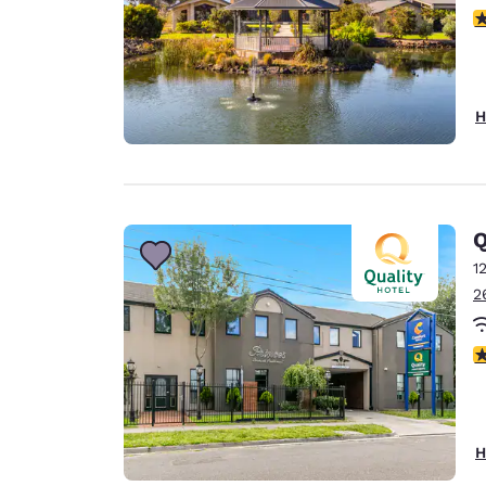
4
H
Q
1
2
1
H