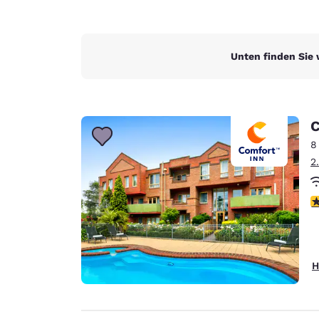
Unten finden Sie 
C
8
2
4
H