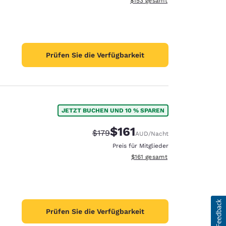
$153
gesamt
Prüfen Sie die Verfügbarkeit
JETZT BUCHEN UND 10 % SPAREN
$161
Durchgestrichener Preis:
Vergünstigter Preis:
$179
AUD
/Nacht
Preis für Mitglieder
Geschätzte Gesamtdetails anze
$161
gesamt
Prüfen Sie die Verfügbarkeit