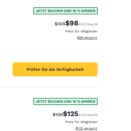
JETZT BUCHEN UND 10 % SPAREN
$98
Durchgestrichener Preis:
Vergünstigter Preis:
$109
AUD
/Nacht
Preis für Mitglieder
Geschätzte Gesamtdetails anze
$98
gesamt
Prüfen Sie die Verfügbarkeit
JETZT BUCHEN UND 10 % SPAREN
$125
Durchgestrichener Preis:
Vergünstigter Preis:
$139
AUD
/Nacht
Preis für Mitglieder
Geschätzte Gesamtdetails anzei
$125
gesamt