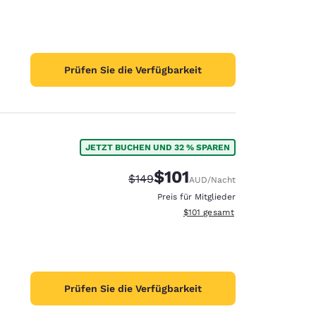
Prüfen Sie die Verfügbarkeit
JETZT BUCHEN UND 32 % SPAREN
$101
Durchgestrichener Preis:
Vergünstigter Preis:
$149
AUD
/Nacht
Preis für Mitglieder
Geschätzte Gesamtdetails anze
$101
gesamt
Prüfen Sie die Verfügbarkeit