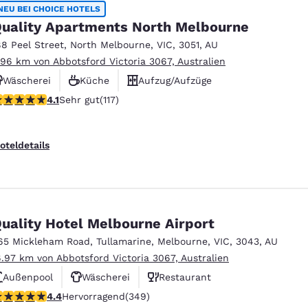
México
Mexico
NEU BEI CHOICE HOTELS
Español
English
uality Apartments North Melbourne
88 Peel Street
,
North Melbourne
,
VIC
,
3051
,
AU
.96 km von Abbotsford Victoria 3067, Australien
nd
Germany
España
Wäscherei
Küche
Aufzug/Aufzüge
English
Español
.09-Sterne-Bewertung. Sehr gut. 117 Bewertungen
4.1
Sehr gut
(117)
France
France
Français
English
oteldetails
Italia
Italy
Italiano
English
ngdom
uality Hotel Melbourne Airport
65 Mickleham Road
,
Tullamarine
,
Melbourne
,
VIC
,
3043
,
AU
6.97 km von Abbotsford Victoria 3067, Australien
India
New Zealan
Außenpool
Wäscherei
Restaurant
English
English
.43-Sterne-Bewertung. Hervorragend. 349 Bewertungen
4.4
Hervorragend
(349)