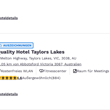
oteldetails
AUSZEICHNUNGEN
uality Hotel Taylors Lakes
 Melton Highway
,
Taylors Lakes
,
VIC
,
3038
,
AU
1.05 km von Abbotsford Victoria 3067, Australien
Kostenfreies WLAN
Fitnesscenter
Raum für Meetings
.61-Sterne-Bewertung. Außergewöhnlich. 884 Bewertungen
4.6
Außergewöhnlich
(884)
oteldetails