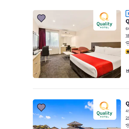
Q
6
1
3
H
Q
4
2