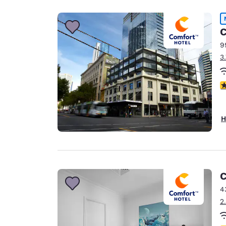
C
9
3
3
H
C
4
2