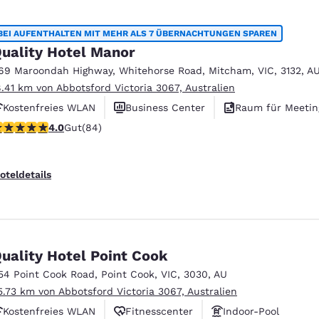
BEI AUFENTHALTEN MIT MEHR ALS 7 ÜBERNACHTUNGEN SPAREN
uality Hotel Manor
69 Maroondah Highway
,
Whitehorse Road
,
Mitcham
,
VIC
,
3132
,
A
8.41 km von Abbotsford Victoria 3067, Australien
Kostenfreies WLAN
Business Center
Raum für Meetin
.95-Sterne-Bewertung. Gut. 84 Bewertungen
4.0
Gut
(84)
oteldetails
uality Hotel Point Cook
54 Point Cook Road
,
Point Cook
,
VIC
,
3030
,
AU
5.73 km von Abbotsford Victoria 3067, Australien
Kostenfreies WLAN
Fitnesscenter
Indoor-Pool