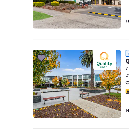
H
Q
7
2
4
H