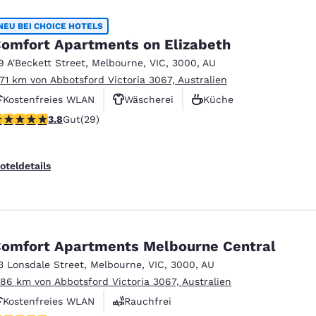
NEU BEI CHOICE HOTELS
omfort Apartments on Elizabeth
9 A'Beckett Street
,
Melbourne
,
VIC
,
3000
,
AU
.71 km von Abbotsford Victoria 3067, Australien
Kostenfreies WLAN
Wäscherei
Küche
.79-Sterne-Bewertung. Gut. 29 Bewertungen
3.8
Gut
(29)
oteldetails
omfort Apartments Melbourne Central
3 Lonsdale Street
,
Melbourne
,
VIC
,
3000
,
AU
.86 km von Abbotsford Victoria 3067, Australien
Kostenfreies WLAN
Rauchfrei