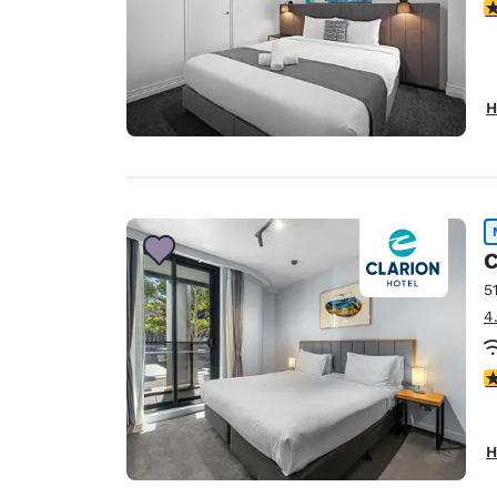
3
H
C
5
4
3
H