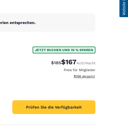
erien entsprechen.
JETZT BUCHEN UND 10 % SPAREN
$167
Durchgestrichener Preis:
Vergünstigter Preis:
$185
AUD
/Nacht
Preis für Mitglieder
Geschätzte Gesamtdetails anzei
$166
gesamt
Prüfen Sie die Verfügbarkeit