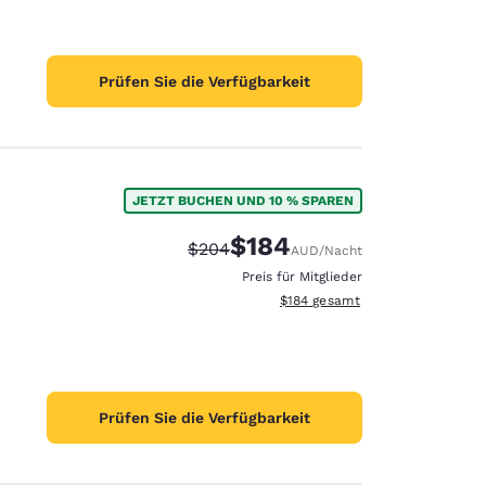
Prüfen Sie die Verfügbarkeit
JETZT BUCHEN UND 10 % SPAREN
$184
Durchgestrichener Preis:
Vergünstigter Preis:
$204
AUD
/Nacht
Preis für Mitglieder
Geschätzte Gesamtdetails anzei
$184
gesamt
Prüfen Sie die Verfügbarkeit