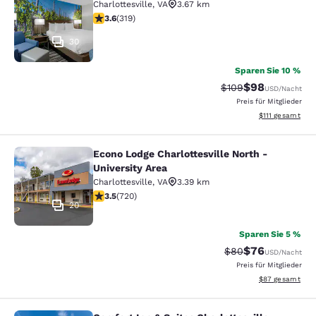
Charlottesville
,
VA
3.67 km
3.58-Sterne-Bewertung. Gut. 319 Bewertungen
3.6
(
319
)
30
Sparen Sie 10 %
$98
Durchgestrichener P
Vergünstigter P
$109
USD
/Nacht
Preis für Mitglieder
Geschätzte Gesa
$111
gesamt
Econo Lodge Charlottesville North -
Econo Lodge Charlottesville North -
University Area
Charlottesville
,
VA
3.39 km
3.53-Sterne-Bewertung. Gut. 720 Bewertungen
3.5
(
720
)
20
Sparen Sie 5 %
$76
Durchgestrichener 
Vergünstigter P
$80
USD
/Nacht
Preis für Mitglieder
Geschätzte Gesa
$87
gesamt