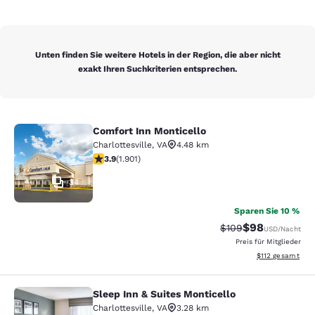
Unten finden Sie weitere Hotels in der Region, die aber nicht
exakt Ihren Suchkriterien entsprechen.
Comfort Inn Monticello
Comfort Inn Monticello
Charlottesville
,
VA
4.48 km
3.92-Sterne-Bewertung. Gut. 1901 Bewertungen
3.9
(
1.901
)
34
Sparen Sie 10 %
$98
Durchgestrichener P
Vergünstigter P
$109
USD
/Nacht
Preis für Mitglieder
Geschätzte Gesa
$112
gesamt
Sleep Inn & Suites Monticello
Sleep Inn & Suites Monticello
Charlottesville
,
VA
3.28 km