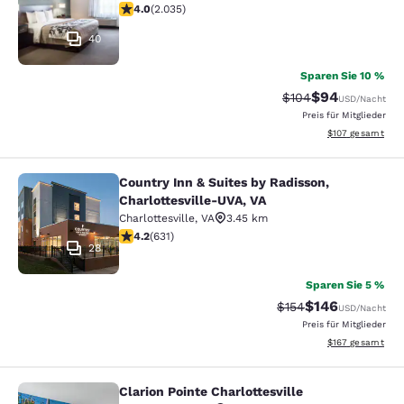
4.03-Sterne-Bewertung. Sehr gut. 2035 Bewertungen
4.0
(
2.035
)
40
Sparen Sie 10 %
$94
Durchgestrichener P
Vergünstigter P
$104
USD
/Nacht
Preis für Mitglieder
Geschätzte Gesam
$107
gesamt
Country Inn & Suites by Radisson,
Country Inn & Suites by Radisson, C
Charlottesville-UVA, VA
Charlottesville
,
VA
3.45 km
4.21-Sterne-Bewertung. Hervorragend. 631 Bewertung
4.2
(
631
)
28
Sparen Sie 5 %
$146
Durchgestrichener P
Vergünstigter Pr
$154
USD
/Nacht
Preis für Mitglieder
Geschätzte Gesam
$167
gesamt
Clarion Pointe Charlottesville
Clarion Pointe Charlottesville