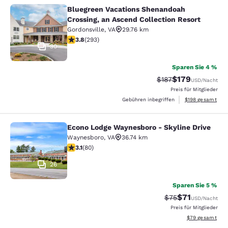
Bluegreen Vacations Shenandoah
Bluegreen Vacations Shenandoah Cro
Crossing, an Ascend Collection Resort
Gordonsville
,
VA
29.76 km
3.81-Sterne-Bewertung. Gut. 293 Bewertungen
3.8
(
293
)
30
Sparen Sie 4 %
$179
Durchgestrichener P
Vergünstigter Pr
$187
USD
/Nacht
Preis für Mitglieder
Geschätzte Gesam
Gebühren inbegriffen
$198
gesamt
Econo Lodge Waynesboro - Skyline Drive
Econo Lodge Waynesboro - Skyline 
Waynesboro
,
VA
36.74 km
3.11-Sterne-Bewertung. Gut. 80 Bewertungen
3.1
(
80
)
26
Sparen Sie 5 %
$71
Durchgestrichener
Vergünstigter P
$75
USD
/Nacht
Preis für Mitglieder
Geschätzte Gesa
$79
gesamt