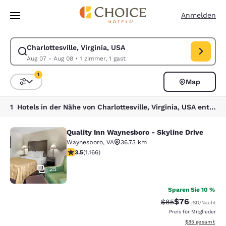
Ladevorgang abgeschlossen
Weiter Zu Hauptinhalt
Anmelden
Charlottesville, Virginia, USA
Suche für Charlottesville, Virginia, USA ändern. Check-in-Datum Aug 0
Aug 07 - Aug 08
•
1 zimmer, 1 gast
1
Map
Sortieren und Filtern,
1 Filter aktuell ausgewählt
1 Hotels in der Nähe von Charlottesville, Virginia, USA entsprechen Ihren Filtern
Quality Inn Waynesboro - Skyline Drive
Quality Inn Waynesboro - Skyline Dr
Waynesboro
,
VA
36.73 km
3.49-Sterne-Bewertung. Gut. 1166 Bewertungen
3.5
(
1.166
)
25
Sparen Sie 10 %
$76
Durchgestrichener 
Vergünstigter P
$85
USD
/Nacht
Preis für Mitglieder
Geschätzte Gesa
$85
gesamt