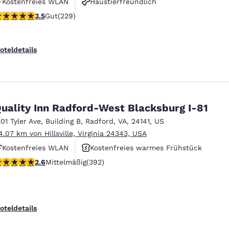
Kostenfreies WLAN
Haustierfreundlich
.51-Sterne-Bewertung. Gut. 229 Bewertungen
3.5
Gut
(229)
oteldetails
uality Inn Radford-West Blacksburg I-81
501 Tyler Ave
,
Building B
,
Radford
,
VA
,
24141
,
US
4.07 km von Hillsville, Virginia 24343, USA
Kostenfreies WLAN
Kostenfreies warmes Frühstück
.63-Sterne-Bewertung. Mittelmäßig. 392 Bewertungen
2.6
Mittelmäßig
(392)
Haustierfreundlich
oteldetails