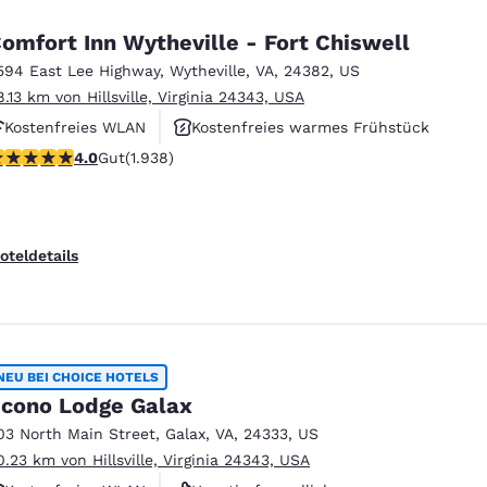
omfort Inn Wytheville - Fort Chiswell
594 East Lee Highway
,
Wytheville
,
VA
,
24382
,
US
8.13 km von Hillsville, Virginia 24343, USA
Kostenfreies WLAN
Kostenfreies warmes Frühstück
.97-Sterne-Bewertung. Gut. 1938 Bewertungen
4.0
Gut
(1.938)
Haustierfreundlich
oteldetails
NEU BEI CHOICE HOTELS
cono Lodge Galax
03 North Main Street
,
Galax
,
VA
,
24333
,
US
0.23 km von Hillsville, Virginia 24343, USA