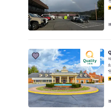
3
H
Q
1
4
2
H