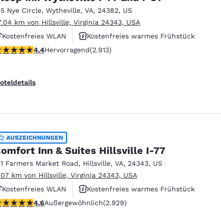
35 Nye Circle
,
Wytheville
,
VA
,
24382
,
US
7.04 km von Hillsville, Virginia 24343, USA
Kostenfreies WLAN
Kostenfreies warmes Frühstück
.42-Sterne-Bewertung. Hervorragend. 2913 Bewertungen
4.4
Hervorragend
(2.913)
Rauchfrei
oteldetails
AUSZEICHNUNGEN
omfort Inn & Suites Hillsville I-77
51 Farmers Market Road
,
Hillsville
,
VA
,
24343
,
US
.07 km von Hillsville, Virginia 24343, USA
Kostenfreies WLAN
Kostenfreies warmes Frühstück
.6-Sterne-Bewertung. Außergewöhnlich. 2929 Bewertungen
4.6
Außergewöhnlich
(2.929)
Rauchfrei