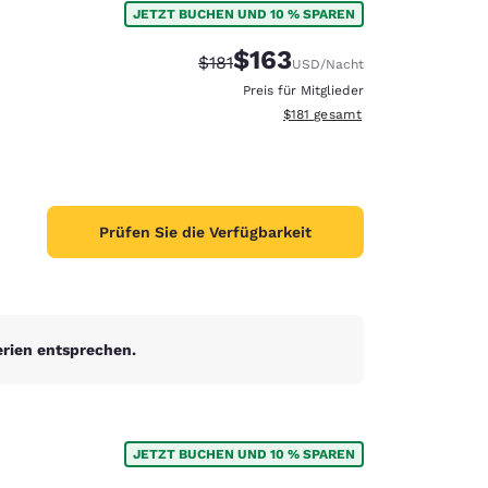
JETZT BUCHEN UND 10 % SPAREN
$163
Durchgestrichener Preis:
Vergünstigter Preis:
$181
USD
/Nacht
Preis für Mitglieder
Geschätzte Gesamtdetails anze
$181
gesamt
Prüfen Sie die Verfügbarkeit
erien entsprechen.
d
JETZT BUCHEN UND 10 % SPAREN