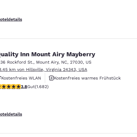
oteldetails
uality Inn Mount Airy Mayberry
136 Rockford St.
,
Mount Airy
,
NC
,
27030
,
US
3.45 km von Hillsville, Virginia 24343, USA
Kostenfreies WLAN
Kostenfreies warmes Frühstück
.78-Sterne-Bewertung. Gut. 1682 Bewertungen
3.8
Gut
(1.682)
Haustierfreundlich
oteldetails