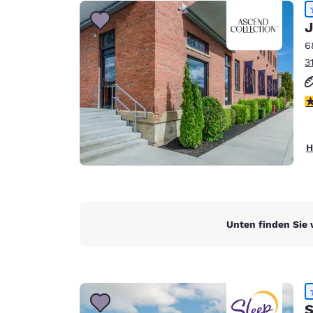
Canada
Français
J
Europa
6
3
Deutschla
Deutsch
4
Spain
English
H
Ireland
English
United Ki
English
Unten finden Sie 
Asien-Pazifik
Australia
English
S