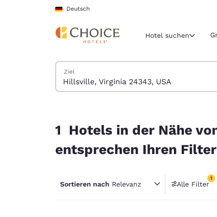
Ladevorgang abgeschlossen
Weiter Zu Hauptinhalt
Deutsch
G
Hotel suchen
Hotels suchen
Ziel
Aktuelle Regio
Deutschla
Deutsch
1 Hotels in der Nähe von Hillsville, Virginia 24
Wählen Sie 
1 Hotels in der Nähe von
Nord- und Süd
entsprechen Ihren Filte
United Sta
English
1
Sortieren nach
Relevanz
Alle Filter
América L
1 Filter
Português