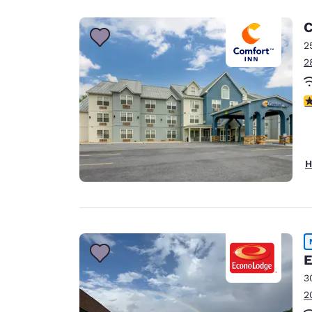
C
2
2
3
H
E
3
2