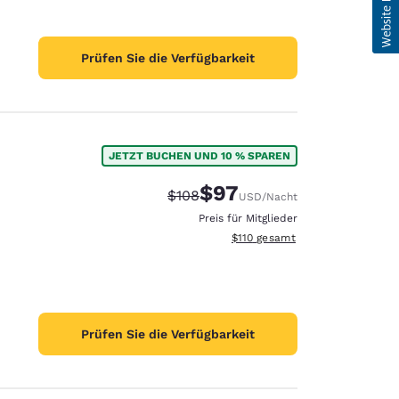
Prüfen Sie die Verfügbarkeit
JETZT BUCHEN UND 10 % SPAREN
$97
Durchgestrichener Preis:
Vergünstigter Preis:
$108
USD
/Nacht
Preis für Mitglieder
Geschätzte Gesamtdetails anze
$110
gesamt
Prüfen Sie die Verfügbarkeit