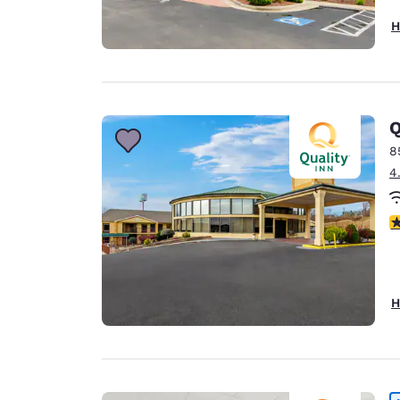
H
Q
8
4
3
H