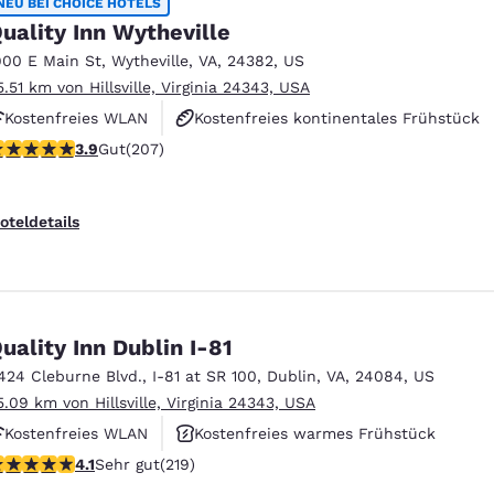
NEU BEI CHOICE HOTELS
uality Inn Wytheville
900 E Main St
,
Wytheville
,
VA
,
24382
,
US
5.51 km von Hillsville, Virginia 24343, USA
Kostenfreies WLAN
Kostenfreies kontinentales Frühstück
.91-Sterne-Bewertung. Gut. 207 Bewertungen
3.9
Gut
(207)
Haustierfreundlich
oteldetails
uality Inn Dublin I-81
424 Cleburne Blvd.
,
I-81 at SR 100
,
Dublin
,
VA
,
24084
,
US
5.09 km von Hillsville, Virginia 24343, USA
Kostenfreies WLAN
Kostenfreies warmes Frühstück
.08-Sterne-Bewertung. Sehr gut. 219 Bewertungen
4.1
Sehr gut
(219)
Haustierfreundlich