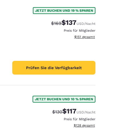
JETZT BUCHEN UND 19 % SPAREN
$137
Durchgestrichener Preis:
Vergünstigter Preis:
$169
USD
/Nacht
Preis für Mitglieder
Geschätzte Gesamtdetails anze
$151
gesamt
Prüfen Sie die Verfügbarkeit
JETZT BUCHEN UND 10 % SPAREN
$117
Durchgestrichener Preis:
Vergünstigter Preis:
$130
USD
/Nacht
Preis für Mitglieder
Geschätzte Gesamtdetails anzei
$128
gesamt