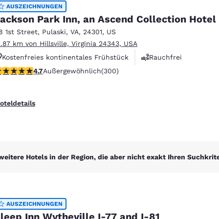
México
Mexico
AUSZEICHNUNGEN
Español
English
ackson Park Inn, an Ascend Collection Hotel
8 1st Street
,
Pulaski
,
VA
,
24301
,
US
1.87 km von Hillsville, Virginia 24343, USA
nd
Germany
España
Kostenfreies kontinentales Frühstück
Rauchfrei
English
Español
.68-Sterne-Bewertung. Außergewöhnlich. 300 Bewertungen
4.7
Außergewöhnlich
(300)
Wäscherei
France
France
Français
English
oteldetails
Italia
Italy
Italiano
English
ngdom
weitere Hotels in der Region, die aber nicht exakt Ihren Suchkrit
India
New Zealan
English
English
AUSZEICHNUNGEN
leep Inn Wytheville I-77 and I-81