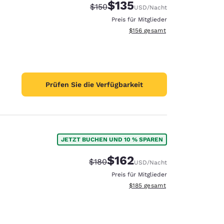
$135
Durchgestrichener Preis:
Vergünstigter Preis:
$150
USD
/Nacht
Preis für Mitglieder
Geschätzte Gesamtdetails anzei
$156
gesamt
Prüfen Sie die Verfügbarkeit
JETZT BUCHEN UND 10 % SPAREN
$162
Durchgestrichener Preis:
Vergünstigter Preis:
$180
USD
/Nacht
Preis für Mitglieder
Geschätzte Gesamtdetails anzei
$185
gesamt