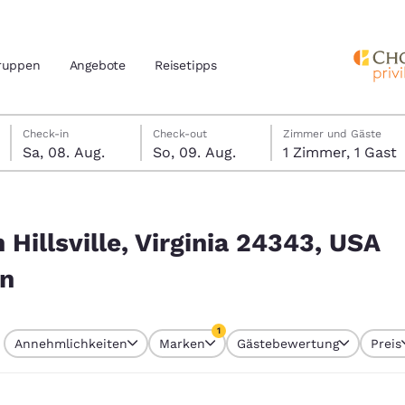
ruppen
Angebote
Reisetipps
Samstag, 8. August
Sonntag, 9. August
Sonntag, 9. August Check-out-Datum ausgewählt
Samstag, 8. August Check-in-Datum ausgewählt
Check-in
Check-out
Zimmer und Gäste
Sa, 08. Aug.
So, 09. Aug.
1 Zimmer, 1 Gast
n und Standort
nd
343, USA entsprechen Ihren Filtern
Ihre bevorzugte Sprache aus
 Hillsville, Virginia 24343, USA
amerika
rn
tes
Estados Unidos
América Lat
Español
Español
1
Annehmlichkeiten
Marken
Gästebewertung
Preis
atina
Latin America
Canada
 aktuell ausgewählt
English
English
1 Filter aktuell ausgewählt