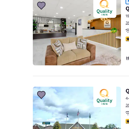
Q
1
3
3
H
Q
4
3
4