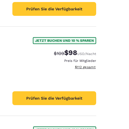
Prüfen Sie die Verfügbarkeit
JETZT BUCHEN UND 10 % SPAREN
$98
Durchgestrichener Preis:
Vergünstigter Preis:
$109
USD
/Nacht
Preis für Mitglieder
Geschätzte Gesamtdetails anze
$112
gesamt
Prüfen Sie die Verfügbarkeit