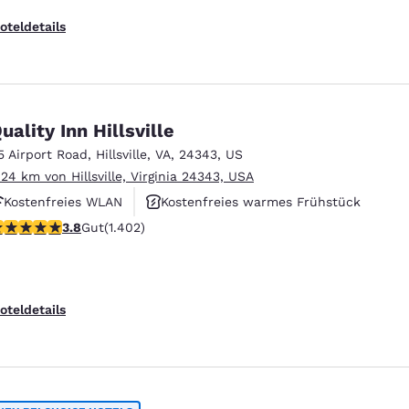
oteldetails
uality Inn Hillsville
5 Airport Road
,
Hillsville
,
VA
,
24343
,
US
.24 km von Hillsville, Virginia 24343, USA
Kostenfreies WLAN
Kostenfreies warmes Frühstück
.8-Sterne-Bewertung. Gut. 1402 Bewertungen
3.8
Gut
(1.402)
Haustierfreundlich
oteldetails