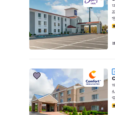
1
3
4
H
C
1
4
4