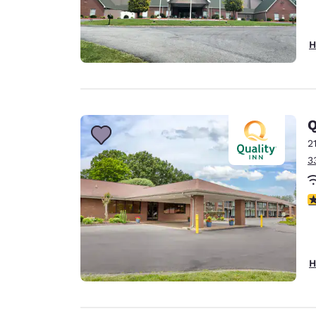
H
Q
2
3
3
H