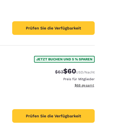
Prüfen Sie die Verfügbarkeit
JETZT BUCHEN UND 5 % SPAREN
$60
Durchgestrichener Preis:
Vergünstigter Preis:
$63
USD
/Nacht
Preis für Mitglieder
Geschätzte Gesamtdetails anze
$68
gesamt
Prüfen Sie die Verfügbarkeit