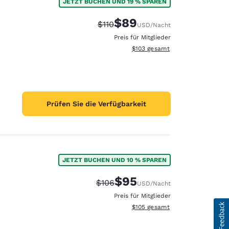
JETZT BUCHEN UND 19 % SPAREN
$89
Durchgestrichener Preis:
Vergünstigter Preis:
$110
USD
/Nacht
Preis für Mitglieder
Geschätzte Gesamtdetails anzei
$103
gesamt
Prüfen Sie die Verfügbarkeit
JETZT BUCHEN UND 10 % SPAREN
$95
Durchgestrichener Preis:
Vergünstigter Preis:
$106
USD
/Nacht
Preis für Mitglieder
Geschätzte Gesamtdetails anzei
$105
gesamt