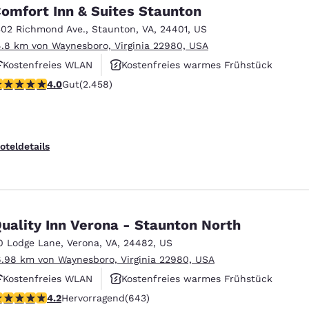
omfort Inn & Suites Staunton
302 Richmond Ave.
,
Staunton
,
VA
,
24401
,
US
4.8 km von Waynesboro, Virginia 22980, USA
Kostenfreies WLAN
Kostenfreies warmes Frühstück
.96-Sterne-Bewertung. Gut. 2458 Bewertungen
4.0
Gut
(2.458)
Haustierfreundlich
oteldetails
uality Inn Verona - Staunton North
0 Lodge Lane
,
Verona
,
VA
,
24482
,
US
6.98 km von Waynesboro, Virginia 22980, USA
Kostenfreies WLAN
Kostenfreies warmes Frühstück
.24-Sterne-Bewertung. Hervorragend. 643 Bewertungen
4.2
Hervorragend
(643)
Haustierfreundlich