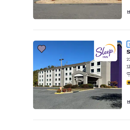
H
S
2
1
4
H