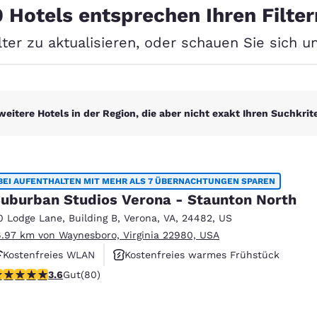
México
Mexico
0 Hotels entsprechen Ihren Filter
Español
English
lter zu aktualisieren, oder schauen Sie sich 
nd
Germany
España
English
Español
weitere Hotels in der Region, die aber nicht exakt Ihren Suchkrit
France
France
Français
English
Italia
Italy
Italiano
English
BEI AUFENTHALTEN MIT MEHR ALS 7 ÜBERNACHTUNGEN SPAREN
uburban Studios Verona - Staunton North
ngdom
0 Lodge Lane
,
Building B
,
Verona
,
VA
,
24482
,
US
6.97 km von Waynesboro, Virginia 22980, USA
Kostenfreies WLAN
Kostenfreies warmes Frühstück
India
New Zealan
.64-Sterne-Bewertung. Gut. 80 Bewertungen
3.6
Gut
(80)
Haustierfreundlich
English
English