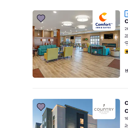
C
2
3
4
H
C
C
1
3