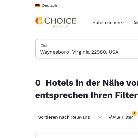
Ladevorgang abgeschlossen
Weiter Zu Hauptinhalt
Deutsch
G
Hotel suchen
Hotels suchen
Ziel
Aktuelle Regio
Deutschla
Deutsch
0 Hotels in der Nähe von Waynesboro, Virginia 
Wählen Sie 
0 Hotels in der Nähe vo
Nord- und Süd
entsprechen Ihren Filte
United Sta
English
1
Sortieren nach
Relevanz
Alle Filter
América L
1 Filter
Português