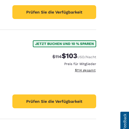
Prüfen Sie die Verfügbarkeit
JETZT BUCHEN UND 10 % SPAREN
$103
Durchgestrichener Preis:
Vergünstigter Preis:
$114
USD
/Nacht
Preis für Mitglieder
Geschätzte Gesamtdetails anze
$114
gesamt
Prüfen Sie die Verfügbarkeit