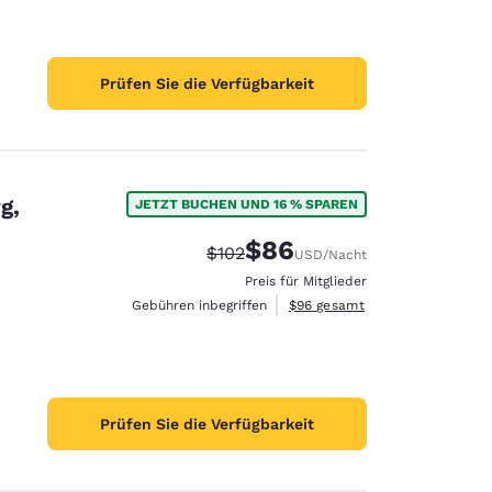
Prüfen Sie die Verfügbarkeit
g,
JETZT BUCHEN UND 16 % SPAREN
$86
Durchgestrichener Preis:
Vergünstigter Preis:
$102
USD
/Nacht
Preis für Mitglieder
Geschätzte Gesamtdetails anze
Gebühren inbegriffen
$96
gesamt
Prüfen Sie die Verfügbarkeit