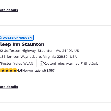
oteldetails
AUSZEICHNUNGEN
leep Inn Staunton
22 Jefferson Highway
,
Staunton
,
VA
,
24401
,
US
3.86 km von Waynesboro, Virginia 22980, USA
Kostenfreies WLAN
Kostenfreies warmes Frühstück
.57-Sterne-Bewertung. Hervorragend. 3150 Bewertungen
4.6
Hervorragend
(3.150)
Haustierfreundlich
oteldetails