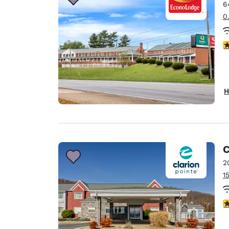
6
0
3
H
C
2
1
4