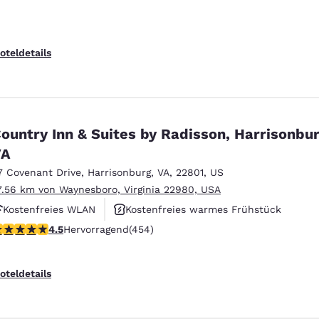
oteldetails
ountry Inn & Suites by Radisson, Harrisonbur
VA
7 Covenant Drive
,
Harrisonburg
,
VA
,
22801
,
US
7.56 km von Waynesboro, Virginia 22980, USA
Kostenfreies WLAN
Kostenfreies warmes Frühstück
.5-Sterne-Bewertung. Hervorragend. 454 Bewertungen
4.5
Hervorragend
(454)
Rauchfrei
oteldetails