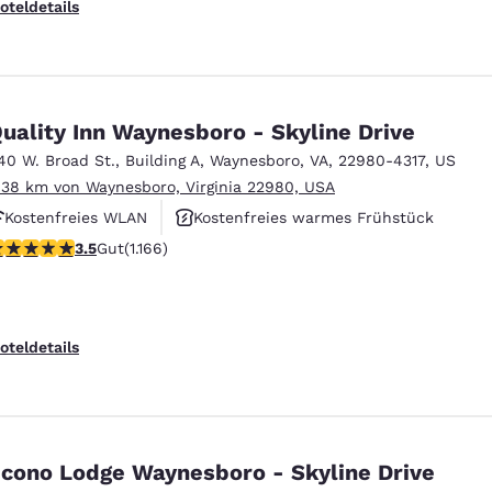
oteldetails
uality Inn Waynesboro - Skyline Drive
40 W. Broad St.
,
Building A
,
Waynesboro
,
VA
,
22980-4317
,
US
.38 km von Waynesboro, Virginia 22980, USA
Kostenfreies WLAN
Kostenfreies warmes Frühstück
.49-Sterne-Bewertung. Gut. 1166 Bewertungen
3.5
Gut
(1.166)
Haustierfreundlich
oteldetails
cono Lodge Waynesboro - Skyline Drive