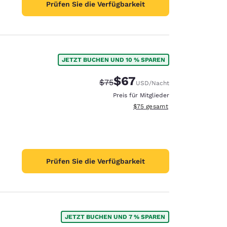
Prüfen Sie die Verfügbarkeit
JETZT BUCHEN UND 10 % SPAREN
$67
Durchgestrichener Preis:
Vergünstigter Preis:
$75
USD
/Nacht
Preis für Mitglieder
Geschätzte Gesamtdetails anze
$75
gesamt
Prüfen Sie die Verfügbarkeit
JETZT BUCHEN UND 7 % SPAREN