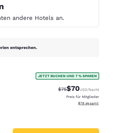
n
unten andere Hotels an.
erien entsprechen.
JETZT BUCHEN UND 7 % SPAREN
$70
Durchgestrichener Preis:
Vergünstigter Preis:
$75
USD
/Nacht
Preis für Mitglieder
Geschätzte Gesamtdetails anze
$78
gesamt
d