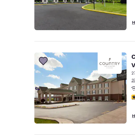
H
C
2
3
4
H