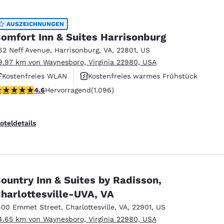
AUSZEICHNUNGEN
omfort Inn & Suites Harrisonburg
62 Neff Avenue
,
Harrisonburg
,
VA
,
22801
,
US
9.97 km von Waynesboro, Virginia 22980, USA
Kostenfreies WLAN
Kostenfreies warmes Frühstück
.56-Sterne-Bewertung. Hervorragend. 1096 Bewertungen
4.6
Hervorragend
(1.096)
Haustierfreundlich
oteldetails
ountry Inn & Suites by Radisson,
harlottesville-UVA, VA
600 Emmet Street
,
Charlottesville
,
VA
,
22901
,
US
4.65 km von Waynesboro, Virginia 22980, USA