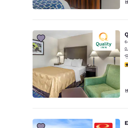
H
Q
6
0
3
H
E