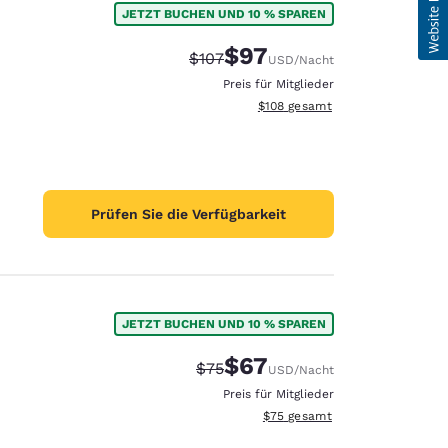
JETZT BUCHEN UND 10 % SPAREN
$97
Durchgestrichener Preis:
Vergünstigter Preis:
$107
USD
/Nacht
Preis für Mitglieder
Geschätzte Gesamtdetails anzei
$108
gesamt
Prüfen Sie die Verfügbarkeit
JETZT BUCHEN UND 10 % SPAREN
$67
Durchgestrichener Preis:
Vergünstigter Preis:
$75
USD
/Nacht
Preis für Mitglieder
Geschätzte Gesamtdetails anze
$75
gesamt