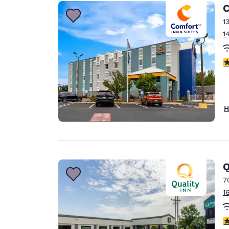
C
1
1
3
H
Q
7
1
4