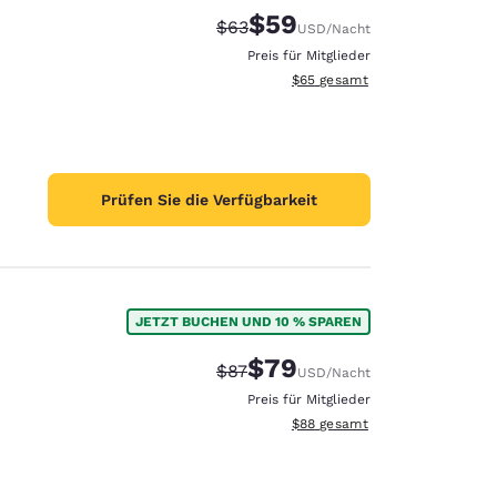
$59
Durchgestrichener Preis:
Vergünstigter Preis:
$63
USD
/Nacht
Preis für Mitglieder
Geschätzte Gesamtdetails anze
$65
gesamt
Prüfen Sie die Verfügbarkeit
JETZT BUCHEN UND 10 % SPAREN
$79
Durchgestrichener Preis:
Vergünstigter Preis:
$87
USD
/Nacht
Preis für Mitglieder
Geschätzte Gesamtdetails anze
$88
gesamt