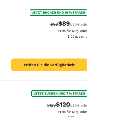
JETZT BUCHEN UND 10 % SPAREN
$89
Durchgestrichener Preis:
Vergünstigter Preis:
$99
USD
/Nacht
Preis für Mitglieder
Geschätzte Gesamtdetails anzei
$100
gesamt
Prüfen Sie die Verfügbarkeit
JETZT BUCHEN UND 7 % SPAREN
$120
Durchgestrichener Preis:
Vergünstigter Preis:
$129
USD
/Nacht
Preis für Mitglieder