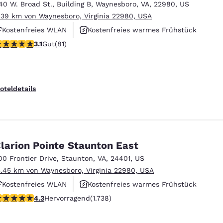
40 W. Broad St.
,
Building B
,
Waynesboro
,
VA
,
22980
,
US
.39 km von Waynesboro, Virginia 22980, USA
Kostenfreies WLAN
Kostenfreies warmes Frühstück
.14-Sterne-Bewertung. Gut. 81 Bewertungen
3.1
Gut
(81)
Haustierfreundlich
oteldetails
larion Pointe Staunton East
00 Frontier Drive
,
Staunton
,
VA
,
24401
,
US
5.45 km von Waynesboro, Virginia 22980, USA
Kostenfreies WLAN
Kostenfreies warmes Frühstück
.3-Sterne-Bewertung. Hervorragend. 1738 Bewertungen
4.3
Hervorragend
(1.738)
Außenpool