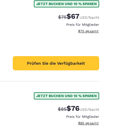
JETZT BUCHEN UND 10 % SPAREN
$67
Durchgestrichener Preis:
Vergünstigter Preis:
$75
USD
/Nacht
Preis für Mitglieder
Geschätzte Gesamtdetails anze
$75
gesamt
Prüfen Sie die Verfügbarkeit
JETZT BUCHEN UND 10 % SPAREN
$76
Durchgestrichener Preis:
Vergünstigter Preis:
$85
USD
/Nacht
d
Preis für Mitglieder
Geschätzte Gesamtdetails anze
$85
gesamt