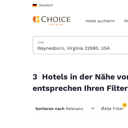
Ladevorgang abgeschlossen
Weiter Zu Hauptinhalt
Deutsch
G
Hotel suchen
Hotels suchen
Ziel
Aktuelle Regio
Deutschla
Deutsch
3 Hotels in der Nähe von Waynesboro, Virginia 
Wählen Sie 
3 Hotels in der Nähe vo
Nord- und Süd
entsprechen Ihren Filte
United Sta
English
1
Sortieren nach
Relevanz
Alle Filter
América L
1 Filter
Português