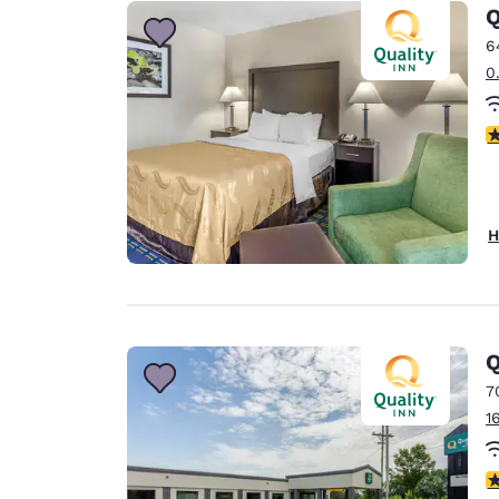
Canada
Q
Français
6
Europa
0
Deutschla
Deutsch
3
Spain
English
H
Ireland
English
United Ki
English
Q
Asien-Pazifik
7
1
Australia
English
4