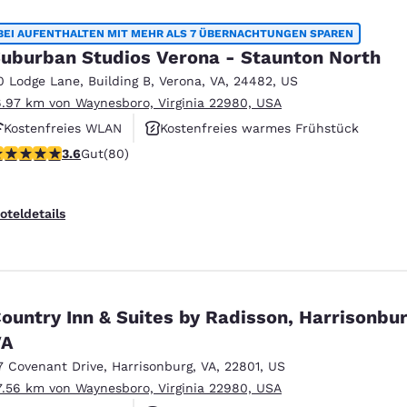
BEI AUFENTHALTEN MIT MEHR ALS 7 ÜBERNACHTUNGEN SPAREN
uburban Studios Verona - Staunton North
0 Lodge Lane
,
Building B
,
Verona
,
VA
,
24482
,
US
6.97 km von Waynesboro, Virginia 22980, USA
Kostenfreies WLAN
Kostenfreies warmes Frühstück
.64-Sterne-Bewertung. Gut. 80 Bewertungen
3.6
Gut
(80)
Haustierfreundlich
oteldetails
ountry Inn & Suites by Radisson, Harrisonbur
VA
7 Covenant Drive
,
Harrisonburg
,
VA
,
22801
,
US
7.56 km von Waynesboro, Virginia 22980, USA