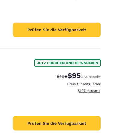
Prüfen Sie die Verfügbarkeit
JETZT BUCHEN UND 10 % SPAREN
$95
Durchgestrichener Preis:
Vergünstigter Preis:
$106
USD
/Nacht
Preis für Mitglieder
Geschätzte Gesamtdetails anzei
$107
gesamt
Prüfen Sie die Verfügbarkeit