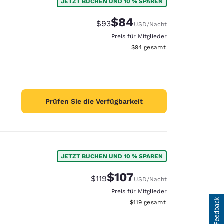
JETZT BUCHEN UND 10 % SPAREN
$84
Durchgestrichener Preis:
Vergünstigter Preis:
$93
USD
/Nacht
Preis für Mitglieder
Geschätzte Gesamtdetails anze
$94
gesamt
Prüfen Sie die Verfügbarkeit
JETZT BUCHEN UND 10 % SPAREN
$107
Durchgestrichener Preis:
Vergünstigter Preis:
$119
USD
/Nacht
Preis für Mitglieder
Geschätzte Gesamtdetails anze
$119
gesamt