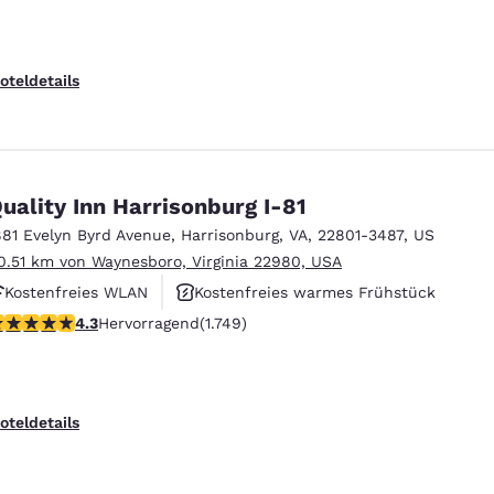
oteldetails
uality Inn Harrisonburg I-81
881 Evelyn Byrd Avenue
,
Harrisonburg
,
VA
,
22801-3487
,
US
0.51 km von Waynesboro, Virginia 22980, USA
Kostenfreies WLAN
Kostenfreies warmes Frühstück
.27-Sterne-Bewertung. Hervorragend. 1749 Bewertungen
4.3
Hervorragend
(1.749)
Haustierfreundlich
oteldetails