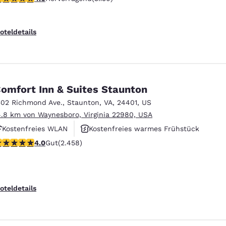
Haustierfreundlich
oteldetails
omfort Inn & Suites Staunton
302 Richmond Ave.
,
Staunton
,
VA
,
24401
,
US
4.8 km von Waynesboro, Virginia 22980, USA
Kostenfreies WLAN
Kostenfreies warmes Frühstück
.96-Sterne-Bewertung. Gut. 2458 Bewertungen
4.0
Gut
(2.458)
Haustierfreundlich
oteldetails