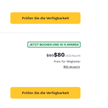
Prüfen Sie die Verfügbarkeit
JETZT BUCHEN UND 10 % SPAREN
$80
Durchgestrichener Preis:
Vergünstigter Preis:
$89
USD
/Nacht
Preis für Mitglieder
Geschätzte Gesamtdetails anze
$90
gesamt
Prüfen Sie die Verfügbarkeit