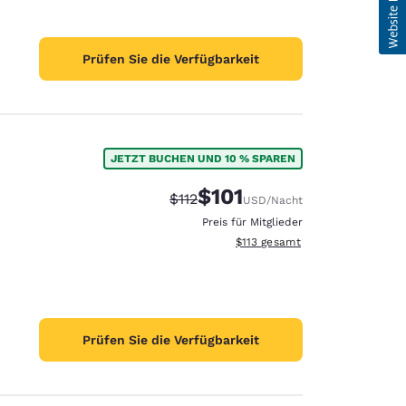
Prüfen Sie die Verfügbarkeit
JETZT BUCHEN UND 10 % SPAREN
$101
Durchgestrichener Preis:
Vergünstigter Preis:
$112
USD
/Nacht
Preis für Mitglieder
Geschätzte Gesamtdetails anze
$113
gesamt
Prüfen Sie die Verfügbarkeit