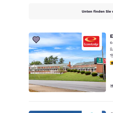
Unten finden Sie 
E
6
0
3
H