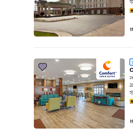
4
H
C
2
3
4
H