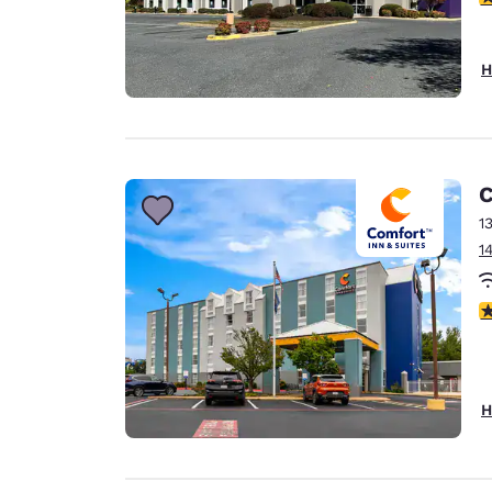
H
C
1
1
3
H