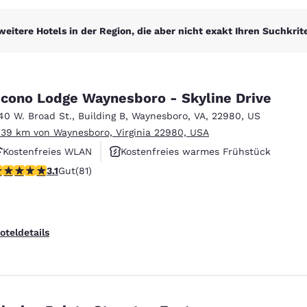
weitere Hotels in der Region, die aber nicht exakt Ihren Suchkrit
cono Lodge Waynesboro - Skyline Drive
40 W. Broad St.
,
Building B
,
Waynesboro
,
VA
,
22980
,
US
.39 km von Waynesboro, Virginia 22980, USA
Kostenfreies WLAN
Kostenfreies warmes Frühstück
.14-Sterne-Bewertung. Gut. 81 Bewertungen
3.1
Gut
(81)
Haustierfreundlich
oteldetails