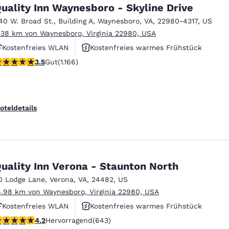
México
Mexico
uality Inn Waynesboro - Skyline Drive
Español
English
40 W. Broad St.
,
Building A
,
Waynesboro
,
VA
,
22980-4317
,
US
.38 km von Waynesboro, Virginia 22980, USA
Kostenfreies WLAN
Kostenfreies warmes Frühstück
nd
Germany
España
English
Español
.49-Sterne-Bewertung. Gut. 1166 Bewertungen
3.5
Gut
(1.166)
Haustierfreundlich
France
France
Français
English
oteldetails
Italia
Italy
Italiano
English
ngdom
uality Inn Verona - Staunton North
0 Lodge Lane
,
Verona
,
VA
,
24482
,
US
6.98 km von Waynesboro, Virginia 22980, USA
India
New Zealan
Kostenfreies WLAN
Kostenfreies warmes Frühstück
English
English
.24-Sterne-Bewertung. Hervorragend. 643 Bewertungen
4.2
Hervorragend
(643)
Haustierfreundlich