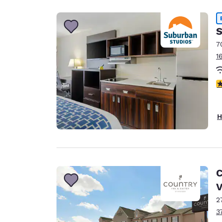
S
7
1
3
H
C
2
3