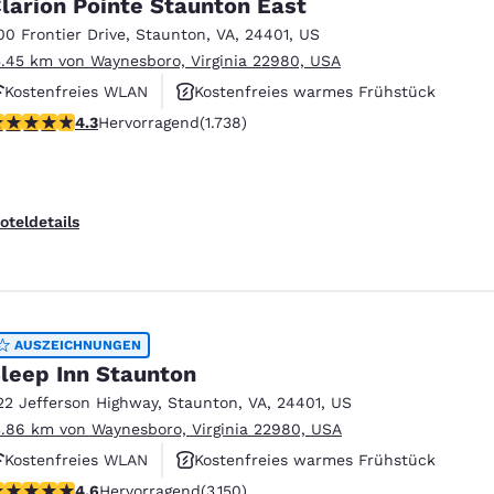
larion Pointe Staunton East
00 Frontier Drive
,
Staunton
,
VA
,
24401
,
US
5.45 km von Waynesboro, Virginia 22980, USA
Kostenfreies WLAN
Kostenfreies warmes Frühstück
.3-Sterne-Bewertung. Hervorragend. 1738 Bewertungen
4.3
Hervorragend
(1.738)
Außenpool
oteldetails
AUSZEICHNUNGEN
leep Inn Staunton
22 Jefferson Highway
,
Staunton
,
VA
,
24401
,
US
3.86 km von Waynesboro, Virginia 22980, USA
Kostenfreies WLAN
Kostenfreies warmes Frühstück
.57-Sterne-Bewertung. Hervorragend. 3150 Bewertungen
4.6
Hervorragend
(3.150)