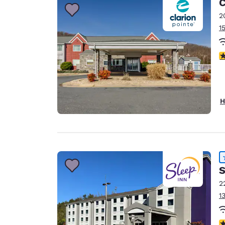
C
2
1
4
H
S
2
1
4