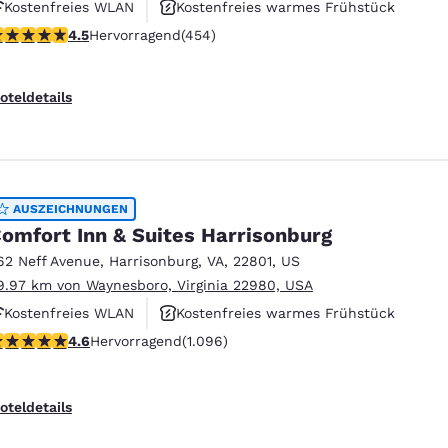
Kostenfreies WLAN
Kostenfreies warmes Frühstück
.5-Sterne-Bewertung. Hervorragend. 454 Bewertungen
4.5
Hervorragend
(454)
Rauchfrei
oteldetails
AUSZEICHNUNGEN
omfort Inn & Suites Harrisonburg
62 Neff Avenue
,
Harrisonburg
,
VA
,
22801
,
US
9.97 km von Waynesboro, Virginia 22980, USA
Kostenfreies WLAN
Kostenfreies warmes Frühstück
.56-Sterne-Bewertung. Hervorragend. 1096 Bewertungen
4.6
Hervorragend
(1.096)
Haustierfreundlich
oteldetails