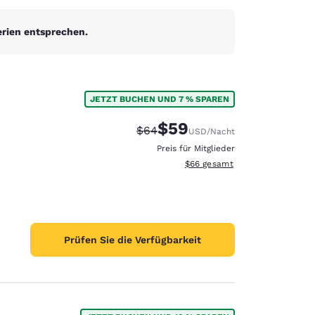
erien entsprechen.
JETZT BUCHEN UND 7 % SPAREN
$59
Durchgestrichener Preis:
Vergünstigter Preis:
$64
USD
/Nacht
Preis für Mitglieder
Geschätzte Gesamtdetails anze
$66
gesamt
Prüfen Sie die Verfügbarkeit