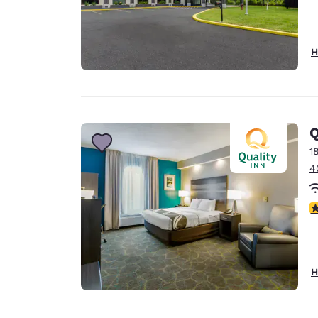
H
Q
1
4
4
H