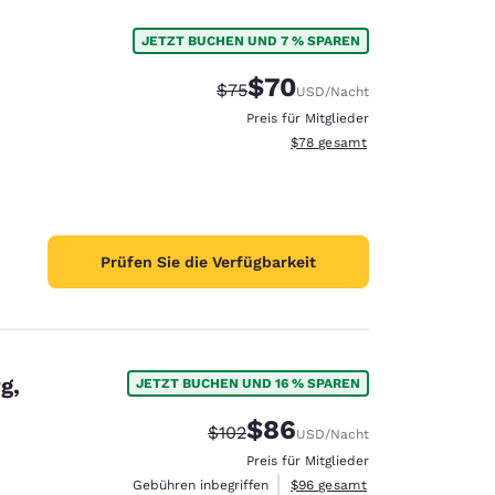
JETZT BUCHEN UND 7 % SPAREN
$70
Durchgestrichener Preis:
Vergünstigter Preis:
$75
USD
/Nacht
Preis für Mitglieder
Geschätzte Gesamtdetails anze
$78
gesamt
Prüfen Sie die Verfügbarkeit
g,
JETZT BUCHEN UND 16 % SPAREN
$86
Durchgestrichener Preis:
Vergünstigter Preis:
$102
USD
/Nacht
Preis für Mitglieder
Geschätzte Gesamtdetails anze
Gebühren inbegriffen
$96
gesamt