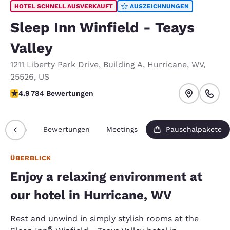
HOTEL SCHNELL AUSVERKAUFT
AUSZEICHNUNGEN
Sleep Inn Winfield - Teays
Valley
1211 Liberty Park Drive
,
Building A
,
Hurricane
,
WV
,
25526
,
US
4.88-Sterne-Bewertung. Außergewöhnlich.
4.9
784 Bewertungen
Info
Bewertungen
Meetings
Pauschalpakete
ÜBERBLICK
Enjoy a relaxing environment at
our hotel in Hurricane, WV
Rest and unwind in simply stylish rooms at the
®