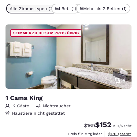
Alle Zimmertypen (2)
1 Bett (1)
Mehr als 2 Betten (1)
1 ZIMMER ZU DIESEM PREIS ÜBRIG
4
1 Cama King
2 Gäste
Nichtraucher
Haustiere nicht gestattet
$152
Durchgestrichener Pre
Vergünstigter Prei
$169
USD
/Nacht
Geschätzte Gesa
Preis für Mitglieder
$170
gesamt