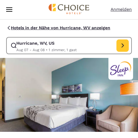
Ladevorgang abgeschlossen
Weiter Zu Hauptinhalt
Anmelden
Hotels in der Nähe von Hurricane, WV anzeigen
Hurricane, WV, US
Suche für Hurricane, WV, US ändern. Check-in-Datum Aug 07, Check-o
Aug 07 - Aug 08
•
1 zimmer, 1 gast