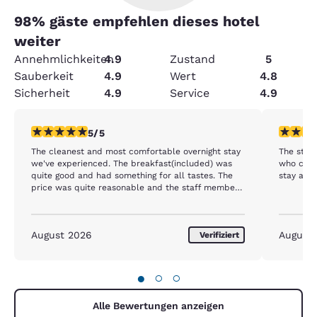
98
% gäste empfehlen dieses hotel
weiter
Annehmlichkeiten
4.9
Zustand
5
Sauberkeit
4.9
Wert
4.8
Sicherheit
4.9
Service
4.9
5-Sterne-Bewertung. Außergewöhnlich. 1 Bewertung
5-Sterne
5/5
The cleanest and most comfortable overnight stay
The staff was great! E
we've experienced. The breakfast(included) was
who clean
quite good and had something for all tastes. The
stay aga
price was quite reasonable and the staff members
were kind, courteous, and helpful. We will
definitely stay here again the next time we travel
this area.
August 2026
August
Verifiziert
●
○
○
Alle Bewertungen anzeigen