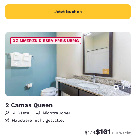
Jetzt buchen
3 ZIMMER ZU DIESEM PREIS ÜBRIG
4
2 Camas Queen
4 Gäste
Nichtraucher
Haustiere nicht gestattet
$161
Durchgestrichener Pre
Vergünstigter Pre
$179
USD
/Nacht