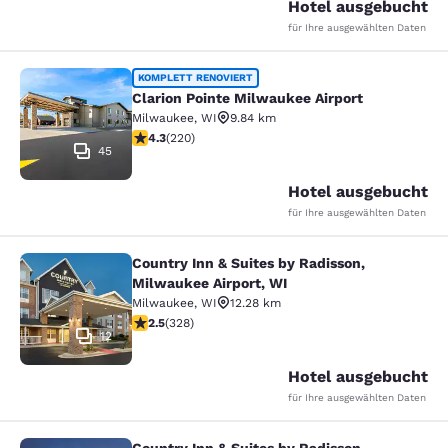
Hotel ausgebucht
für Ihre ausgewählten Daten
Clarion Pointe Milwaukee Airport
KOMPLETT RENOVIERT
Clarion Pointe Milwaukee Airport
Milwaukee
,
WI
9.84 km
4.25-Sterne-Bewertung. Hervorragend. 220 Bewertun
4.3
(
220
)
45
Hotel ausgebucht
für Ihre ausgewählten Daten
Country Inn & Suites by Radisson,
Country Inn & Suites by Radisson, M
Milwaukee Airport, WI
Milwaukee
,
WI
12.28 km
2.45-Sterne-Bewertung. Mittelmäßig. 328 Bewertunge
2.5
(
328
)
12
Hotel ausgebucht
für Ihre ausgewählten Daten