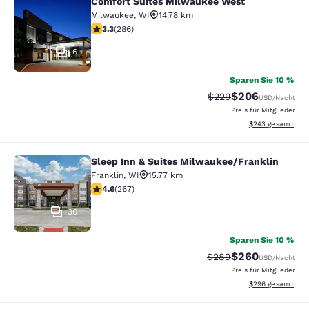
Comfort Suites Milwaukee West
Comfort Suites Milwaukee West
Milwaukee
,
WI
14.78 km
3.25-Sterne-Bewertung. Gut. 286 Bewertungen
3.3
(
286
)
6
Sparen Sie 10 %
$206
Durchgestrichener Pr
Vergünstigter Pre
$229
USD
/Nacht
Preis für Mitglieder
Geschätzte Gesam
$243
gesamt
Sleep Inn & Suites Milwaukee/Franklin
Sleep Inn & Suites Milwaukee/Frank
Franklin
,
WI
15.77 km
4.57-Sterne-Bewertung. Hervorragend. 267 Bewertun
4.6
(
267
)
30
Sparen Sie 10 %
$260
Durchgestrichener Pr
Vergünstigter Pre
$289
USD
/Nacht
Preis für Mitglieder
Geschätzte Gesam
$296
gesamt