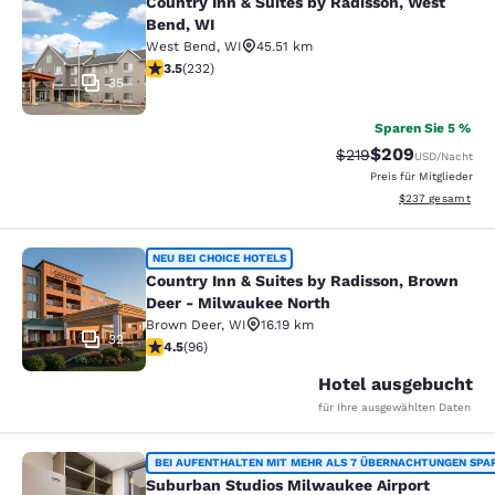
Country Inn & Suites by Radisson, West
Country Inn & Suites by Radisson, 
Bend, WI
West Bend
,
WI
45.51 km
3.52-Sterne-Bewertung. Gut. 232 Bewertungen
3.5
(
232
)
35
Sparen Sie 5 %
$209
Durchgestrichener Pr
Vergünstigter Pre
$219
USD
/Nacht
Preis für Mitglieder
Geschätzte Gesam
$237
gesamt
Country Inn & Suites by Radisson, 
NEU BEI CHOICE HOTELS
Country Inn & Suites by Radisson, Brown
Deer - Milwaukee North
Brown Deer
,
WI
16.19 km
32
4.45-Sterne-Bewertung. Hervorragend. 96 Bewertung
4.5
(
96
)
Hotel ausgebucht
für Ihre ausgewählten Daten
Suburban Studios Milwaukee Airpor
BEI AUFENTHALTEN MIT MEHR ALS 7 ÜBERNACHTUNGEN SPA
Suburban Studios Milwaukee Airport