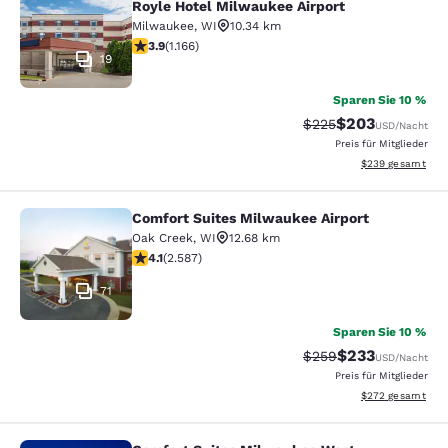
Royle Hotel Milwaukee Airport
Milwaukee
,
WI
10.34 km
3.85-Sterne-Bewertung. Gut. 1166 Bewertungen
3.9
(
1.166
)
19
Sparen Sie 10 %
$203
Durchgestrichener Pr
Vergünstigter Pr
$225
USD
/Nacht
Preis für Mitglieder
Geschätzte Gesam
$239
gesamt
Comfort Suites Milwaukee Airport
Comfort Suites Milwaukee Airport
Oak Creek
,
WI
12.68 km
4.1-Sterne-Bewertung. Sehr gut. 2587 Bewertungen
4.1
(
2.587
)
71
Sparen Sie 10 %
$233
Durchgestrichener Pr
Vergünstigter Pr
$259
USD
/Nacht
Preis für Mitglieder
Geschätzte Gesam
$272
gesamt