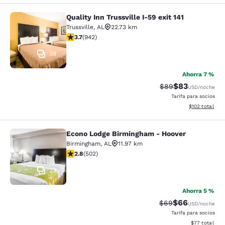
Quality Inn Trussville I-59 exit 141
Quality Inn Trussville I-59 exit 141
Trussville
,
AL
22.73 km
Calificación de 3.69 estrellas. Bueno. 942 reseñas
3.7
(
942
)
38
Ahorra 7 %
$83
Tarifa tachada:
Tarifa reducida
$89
USD
/noche
Tarifa para socios
Ver detalles t
$102
total
Econo Lodge Birmingham - Hoover
Econo Lodge Birmingham - Hoover
Birmingham
,
AL
11.97 km
Calificación de 2.81 estrellas. Razonable. 502 reseñas
2.8
(
502
)
23
Ahorra 5 %
$66
Tarifa tachada:
Tarifa reducida
$69
USD
/noche
Tarifa para socios
Ver detalles 
$77
total