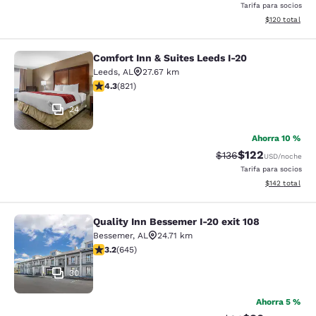
Tarifa para socios
Ver detalles t
$120
total
Comfort Inn & Suites Leeds I-20
Comfort Inn & Suites Leeds I-20
Leeds
,
AL
27.67 km
Calificación de 4.29 estrellas. Excelente. 821 reseñas
4.3
(
821
)
24
Ahorra 10 %
$122
Tarifa tachada:
Tarifa reducida:
$136
USD
/noche
Tarifa para socios
Ver detalles t
$142
total
Quality Inn Bessemer I-20 exit 108
Quality Inn Bessemer I-20 exit 108
Bessemer
,
AL
24.71 km
Calificación de 3.24 estrellas. Bueno. 645 reseñas
3.2
(
645
)
30
Ahorra 5 %