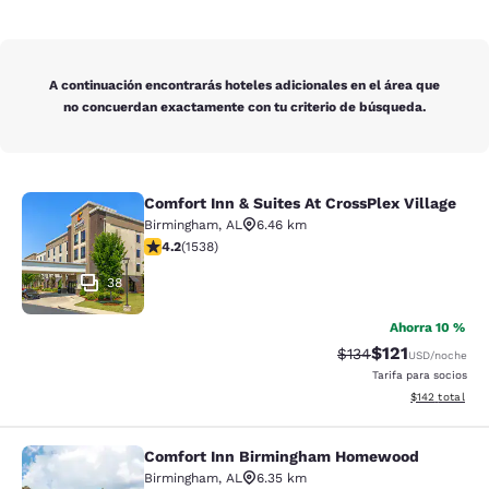
A continuación encontrarás hoteles adicionales en el área que
no concuerdan exactamente con tu criterio de búsqueda.
Comfort Inn & Suites At CrossPlex Village
Comfort Inn & Suites At CrossPlex Vi
Birmingham
,
AL
6.46 km
Calificación de 4.22 estrellas. Excelente. 1538 reseñas
4.2
(
1538
)
38
Ahorra 10 %
$121
Tarifa tachada:
Tarifa reducida:
$134
USD
/noche
Tarifa para socios
Ver detalles t
$142
total
Comfort Inn Birmingham Homewood
Comfort Inn Birmingham Homewoo
Birmingham
,
AL
6.35 km