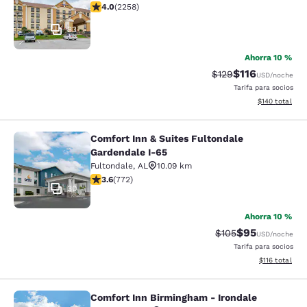
Calificación de 4.05 estrellas. Muy bueno. 2258 reseñ
4.0
(
2258
)
33
Ahorra 10 %
$116
Tarifa tachada:
Tarifa reducida:
$129
USD
/noche
Tarifa para socios
Ver detalles t
$140
total
Comfort Inn & Suites Fultondale
Comfort Inn & Suites Fultondale Ga
Gardendale I-65
Fultondale
,
AL
10.09 km
Calificación de 3.59 estrellas. Bueno. 772 reseñas
3.6
(
772
)
30
Ahorra 10 %
$95
Tarifa tachada:
Tarifa reducida
$105
USD
/noche
Tarifa para socios
Ver detalles t
$116
total
Comfort Inn Birmingham - Irondale
Comfort Inn Birmingham - Irondale