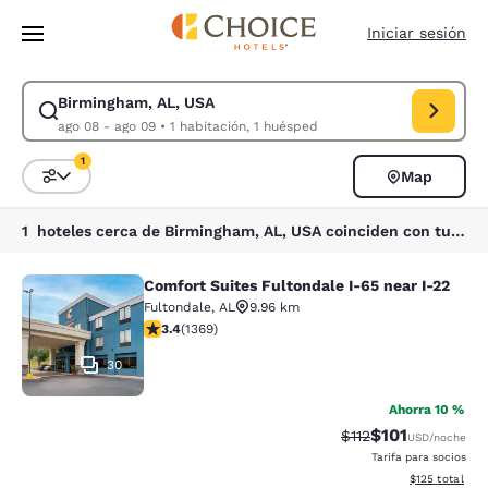
Carga completada
Saltar A Contenido Principal
Iniciar sesión
Birmingham, AL, USA
Modificar búsqueda para Birmingham, AL, USA. Fecha de entrada ago 08
ago 08 - ago 09
•
1 habitación, 1 huésped
1
Map
Ordenar y filtrar
1 filtro seleccionado actualmente
1 hoteles cerca de Birmingham, AL, USA coinciden con tus filtros
Comfort Suites Fultondale I-65 near I-22
Comfort Suites Fultondale I-65 near
Fultondale
,
AL
9.96 km
Calificación de 3.4 estrellas. Bueno. 1369 reseñas
3.4
(
1369
)
30
Ahorra 10 %
$101
Tarifa tachada:
Tarifa reducida:
$112
USD
/noche
Tarifa para socios
Ver detalles t
$125
total