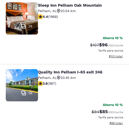
Sleep Inn Pelham Oak Mountain
Sleep Inn Pelham Oak Mountain
Pelham
,
AL
20.54 km
Calificación de 4.41 estrellas. Excelente. 1968 reseñas
4.4
(
1968
)
26
Ahorra 10 %
$96
Tarifa tachada:
Tarifa reducida
$107
USD
/noche
Tarifa para socios
Ver detalles t
$113
total
Quality Inn Pelham I-65 exit 246
Quality Inn Pelham I-65 exit 246
Pelham
,
AL
20.45 km
Calificación de 3.82 estrellas. Bueno. 987 reseñas
3.8
(
987
)
38
Ahorra 10 %
$85
Tarifa tachada:
Tarifa reducida
$94
USD
/noche
Tarifa para socios
Ver detalles 
$99
total