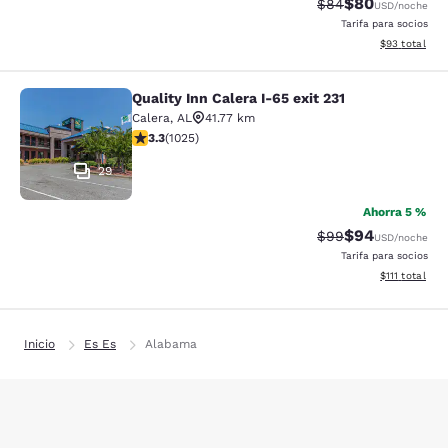
$80
Tarifa tachada:
Tarifa reducida
$84
USD
/noche
Tarifa para socios
Ver detalles 
$93
total
Quality Inn Calera I-65 exit 231
Quality Inn Calera I-65 exit 231
Calera
,
AL
41.77 km
Calificación de 3.28 estrellas. Bueno. 1025 reseñas
3.3
(
1025
)
29
Ahorra 5 %
$94
Tarifa tachada:
Tarifa reducida
$99
USD
/noche
Tarifa para socios
Ver detalles 
$111
total
Inicio
Es Es
Alabama