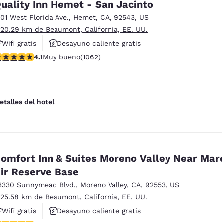
uality Inn Hemet - San Jacinto
201 West Florida Ave.
,
Hemet
,
CA
,
92543
,
US
 20.29 km de Beaumont, California, EE. UU.
Wifi gratis
Desayuno caliente gratis
alificación de 4.07 estrellas. Muy bueno. 1062 reseñas
4.1
Muy bueno
(1062)
Hoteles que aceptan mascotas
etalles del hotel
omfort Inn & Suites Moreno Valley Near Mar
ir Reserve Base
3330 Sunnymead Blvd.
,
Moreno Valley
,
CA
,
92553
,
US
 25.58 km de Beaumont, California, EE. UU.
Wifi gratis
Desayuno caliente gratis