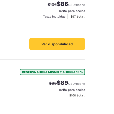
$86
Tarifa tachada:
Tarifa reducida:
$106
USD
/noche
Tarifa para socios
Ver detalles totales estimad
Tasas incluidas
$97
total
Ver disponibilidad
RESERVA AHORA MISMO Y AHORRA 10 %
$89
Tarifa tachada:
Tarifa reducida:
$99
USD
/noche
Tarifa para socios
Ver detalles totales estimado
$100
total
d