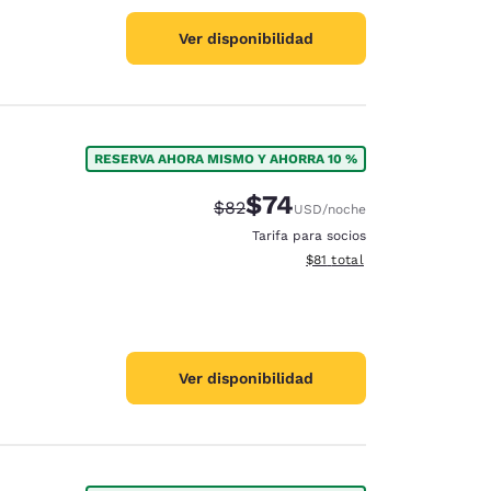
Ver disponibilidad
RESERVA AHORA MISMO Y AHORRA 10 %
$74
Tarifa tachada:
Tarifa reducida:
$82
USD
/noche
Tarifa para socios
Ver detalles totales estimad
$81
total
Ver disponibilidad