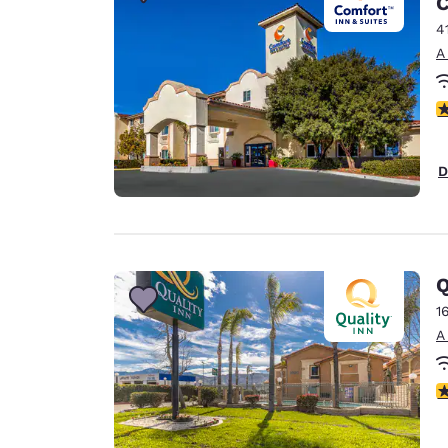
C
Canada
Français
4
A
Europa
Deutschla
C
Deutsch
Spain
D
English
Ireland
English
Q
United Ki
English
1
A
Asia-Pacífico
Australia
C
English