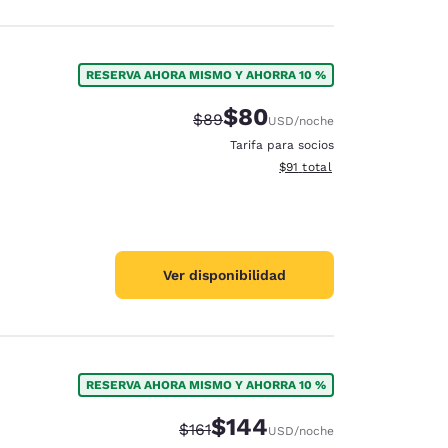
RESERVA AHORA MISMO Y AHORRA 10 %
$80
Tarifa tachada:
Tarifa reducida:
$89
USD
/noche
Tarifa para socios
Ver detalles totales estimad
$91
total
Ver disponibilidad
RESERVA AHORA MISMO Y AHORRA 10 %
$144
Tarifa tachada:
Tarifa reducida:
$161
USD
/noche