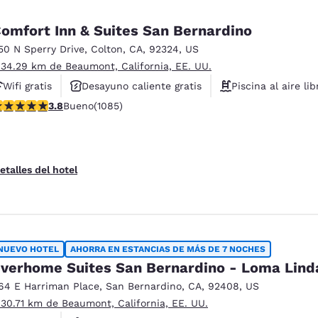
omfort Inn & Suites San Bernardino
50 N Sperry Drive
,
Colton
,
CA
,
92324
,
US
 34.29 km de Beaumont, California, EE. UU.
Wifi gratis
Desayuno caliente gratis
Piscina al aire lib
alificación de 3.82 estrellas. Bueno. 1085 reseñas
3.8
Bueno
(1085)
etalles del hotel
NUEVO HOTEL
AHORRA EN ESTANCIAS DE MÁS DE 7 NOCHES
verhome Suites San Bernardino - Loma Lind
64 E Harriman Place
,
San Bernardino
,
CA
,
92408
,
US
 30.71 km de Beaumont, California, EE. UU.