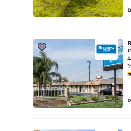
D
R
1
A
C
D