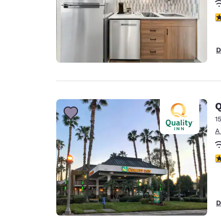
C
D
Q
1
A
C
D