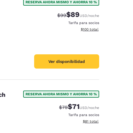
RESERVA AHORA MISMO Y AHORRA 10 %
$89
Tarifa tachada:
Tarifa reducida:
$99
USD
/noche
Tarifa para socios
Ver detalles totales estimado
$100
total
Ver disponibilidad
ch
RESERVA AHORA MISMO Y AHORRA 10 %
$71
Tarifa tachada:
Tarifa reducida:
$79
USD
/noche
Tarifa para socios
Ver detalles totales estimad
$81
total