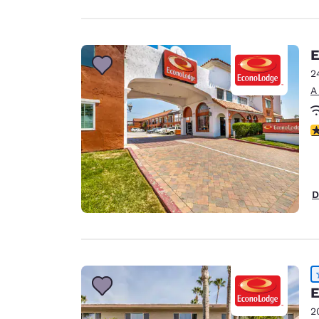
E
2
A
C
D
E
2