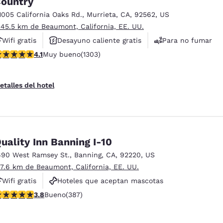
ountry
México
Mexico
Español
English
1005 California Oaks Rd.
,
Murrieta
,
CA
,
92562
,
US
 45.5 km de Beaumont, California, EE. UU.
Wifi gratis
Desayuno caliente gratis
Para no fumar
nd
Germany
España
alificación de 4.07 estrellas. Muy bueno. 1303 reseñas
4.1
Muy bueno
(1303)
English
Español
France
France
etalles del hotel
Français
English
Italia
Italy
Italiano
English
uality Inn Banning I-10
ngdom
690 West Ramsey St.
,
Banning
,
CA
,
92220
,
US
 7.6 km de Beaumont, California, EE. UU.
Wifi gratis
Hoteles que aceptan mascotas
India
New Zealan
alificación de 3.81 estrellas. Bueno. 387 reseñas
3.8
Bueno
(387)
Piscina al aire libre
English
English