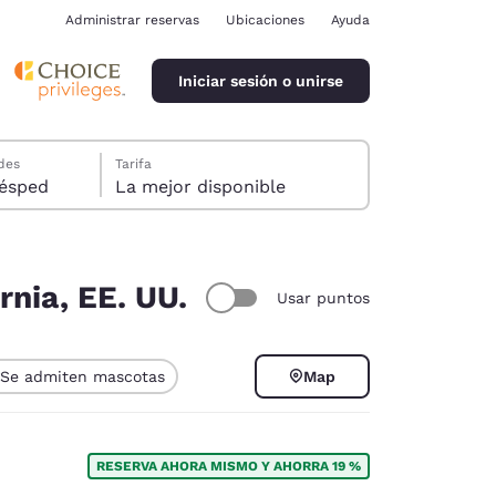
Administrar reservas
Ubicaciones
Ayuda
Iniciar sesión o unirse
des
Tarifa
ión, 1 huésped
La mejor disponible
rnia, EE. UU.
Usar puntos
ina
Se admiten mascotas
Map
RESERVA AHORA MISMO Y AHORRA 19 %