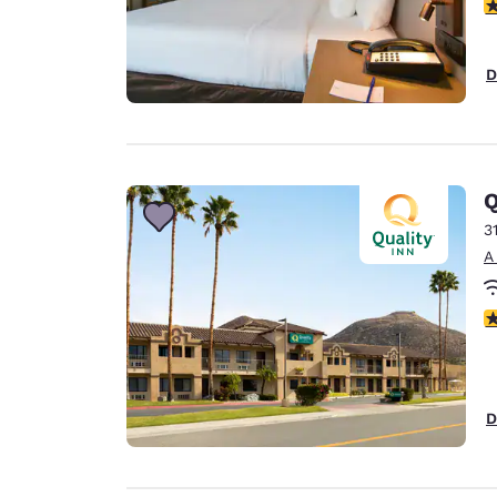
C
D
Q
3
A
C
D