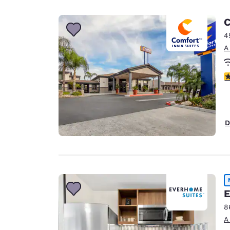
C
4
A
C
D
E
8
A