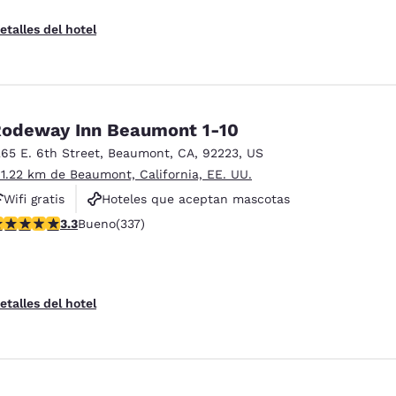
etalles del hotel
odeway Inn Beaumont 1-10
265 E. 6th Street
,
Beaumont
,
CA
,
92223
,
US
 1.22 km de Beaumont, California, EE. UU.
Wifi gratis
Hoteles que aceptan mascotas
alificación de 3.26 estrellas. Bueno. 337 reseñas
3.3
Bueno
(337)
Piscina al aire libre
etalles del hotel