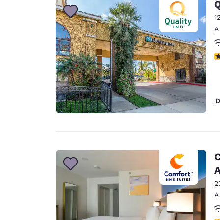
Q
1
A
C
D
C
A
2
A