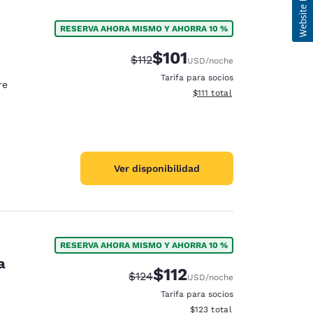
RESERVA AHORA MISMO Y AHORRA 10 %
$101
Tarifa tachada:
Tarifa reducida:
$112
USD
/noche
Tarifa para socios
re
Ver detalles totales estimad
$111
total
Ver disponibilidad
RESERVA AHORA MISMO Y AHORRA 10 %
a
$112
Tarifa tachada:
Tarifa reducida:
$124
USD
/noche
Tarifa para socios
Ver detalles totales estimado
$123
total