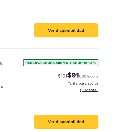
Ver disponibilidad
n
RESERVA AHORA MISMO Y AHORRA 10 %
$91
Tarifa tachada:
Tarifa reducida:
$101
USD
/noche
Tarifa para socios
re
Ver detalles totales estimado
$102
total
Ver disponibilidad