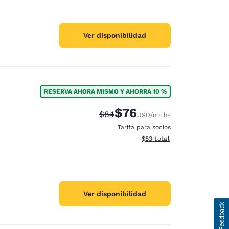
Ver disponibilidad
RESERVA AHORA MISMO Y AHORRA 10 %
$76
Tarifa tachada:
Tarifa reducida:
$84
USD
/noche
Tarifa para socios
Ver detalles totales estimad
$83
total
Ver disponibilidad