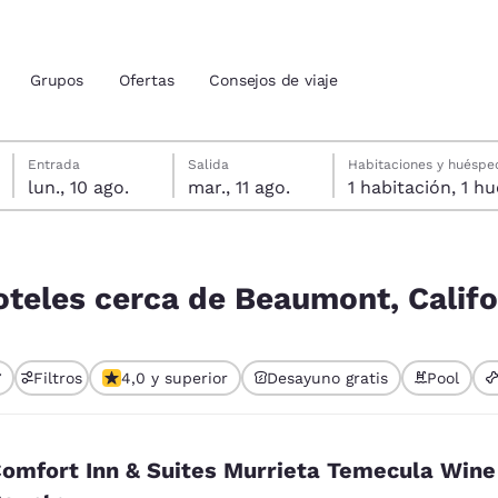
Grupos
Ofertas
Consejos de viaje
lunes, 10 de agosto
martes, 11 de agosto
Fecha de salida seleccionada: martes, 11 de agosto
Fecha de entrada seleccionada: lunes, 10 de agosto
Entrada
Salida
Habitaciones y huéspe
lun., 10 ago.
mar., 11 ago.
1 habitac
ión actuales
, California, EE. UU.
u idioma preferido
oteles cerca de Beaumont, Califo
tes
Estados Unidos
América Lat
Filtros
4,0 y superior
Desayuno gratis
Pool
Español
Español
atina
Latin America
Canada
English
English
omfort Inn & Suites Murrieta Temecula Wine