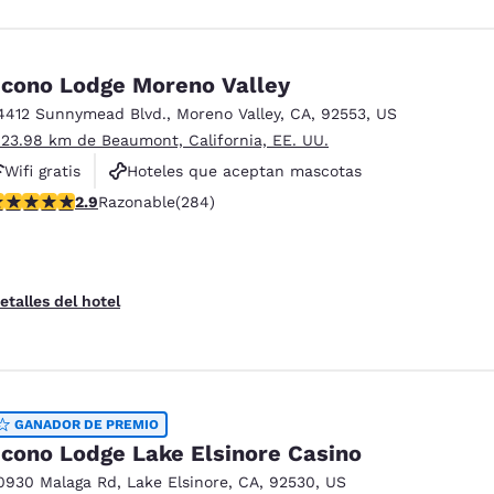
cono Lodge Moreno Valley
4412 Sunnymead Blvd.
,
Moreno Valley
,
CA
,
92553
,
US
 23.98 km de Beaumont, California, EE. UU.
Wifi gratis
Hoteles que aceptan mascotas
alificación de 2.92 estrellas. Razonable. 284 reseñas
2.9
Razonable
(284)
Piscina al aire libre
etalles del hotel
GANADOR DE PREMIO
cono Lodge Lake Elsinore Casino
0930 Malaga Rd
,
Lake Elsinore
,
CA
,
92530
,
US