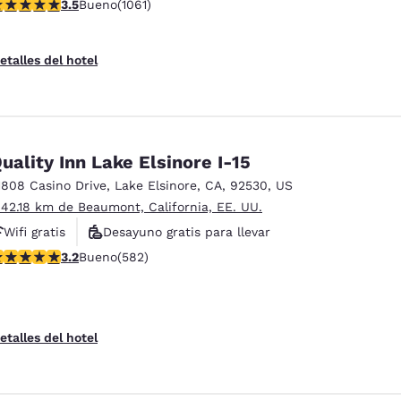
alificación de 3.54 estrellas. Bueno. 1061 reseñas
3.5
Bueno
(1061)
Hoteles que aceptan mascotas
etalles del hotel
uality Inn Lake Elsinore I-15
1808 Casino Drive
,
Lake Elsinore
,
CA
,
92530
,
US
 42.18 km de Beaumont, California, EE. UU.
Wifi gratis
Desayuno gratis para llevar
alificación de 3.23 estrellas. Bueno. 582 reseñas
3.2
Bueno
(582)
Desayuno caliente gratis
etalles del hotel