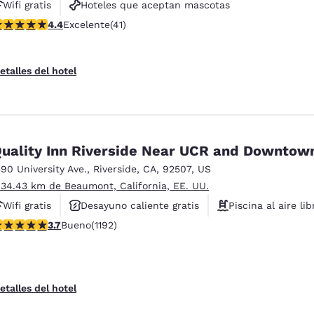
Wifi gratis
Hoteles que aceptan mascotas
alificación de 4.39 estrellas. Excelente. 41 reseñas
4.4
Excelente
(41)
Instalaciones deportivas
etalles del hotel
uality Inn Riverside Near UCR and Downtow
590 University Ave.
,
Riverside
,
CA
,
92507
,
US
 34.43 km de Beaumont, California, EE. UU.
Wifi gratis
Desayuno caliente gratis
Piscina al aire lib
alificación de 3.66 estrellas. Bueno. 1192 reseñas
3.7
Bueno
(1192)
etalles del hotel