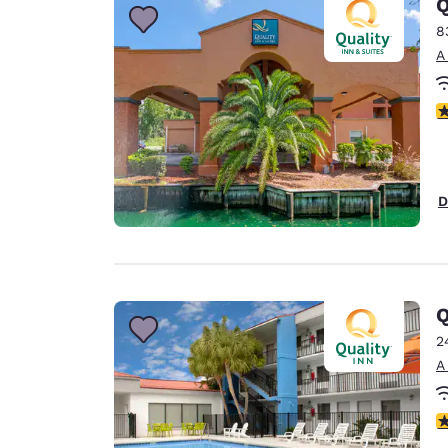
Q
8
A
C
D
Q
2
A
C