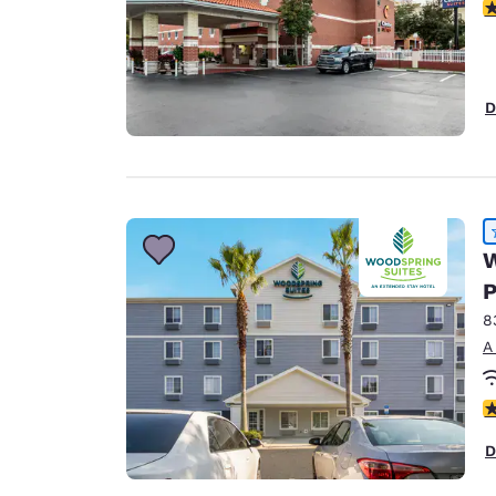
C
D
W
P
8
A
C
D