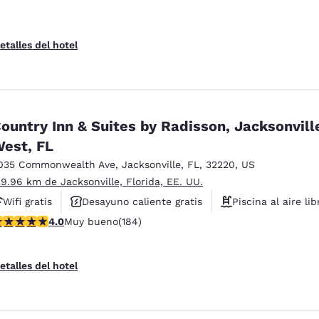
etalles del hotel
ountry Inn & Suites by Radisson, Jacksonvill
est, FL
035 Commonwealth Ave
,
Jacksonville
,
FL
,
32220
,
US
 9.96 km de Jacksonville, Florida, EE. UU.
Wifi gratis
Desayuno caliente gratis
Piscina al aire lib
alificación de 4.01 estrellas. Muy bueno. 184 reseñas
4.0
Muy bueno
(184)
etalles del hotel