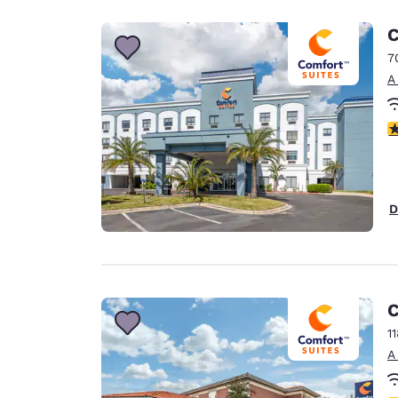
C
7
A
C
D
C
1
A