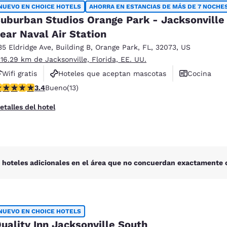
México
Mexico
NUEVO EN CHOICE HOTELS
AHORRA EN ESTANCIAS DE MÁS DE 7 NOCHE
Español
English
uburban Studios Orange Park - Jacksonville
ear Naval Air Station
35 Eldridge Ave
,
Building B
,
Orange Park
,
FL
,
32073
,
US
nd
Germany
España
 16.29 km de Jacksonville, Florida, EE. UU.
English
Español
Wifi gratis
Hoteles que aceptan mascotas
Cocina
France
France
alificación de 3.38 estrellas. Bueno. 13 reseñas
3.4
Bueno
(13)
Français
English
etalles del hotel
Italia
Italy
Italiano
English
ngdom
 hoteles adicionales en el área que no concuerdan exactamente c
India
New Zealan
English
English
NUEVO EN CHOICE HOTELS
uality Inn Jacksonville South