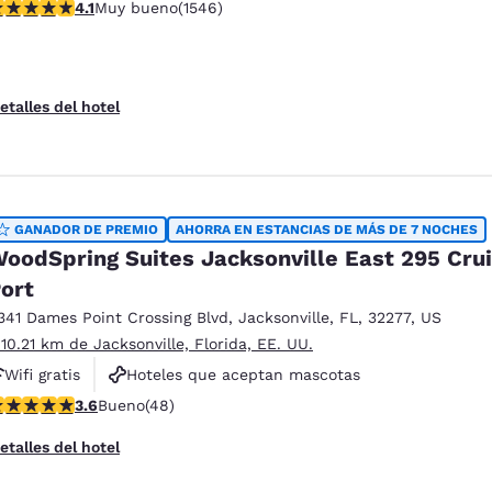
alificación de 4.1 estrellas. Muy bueno. 1546 reseñas
4.1
Muy bueno
(1546)
Hoteles que aceptan mascotas
etalles del hotel
GANADOR DE PREMIO
AHORRA EN ESTANCIAS DE MÁS DE 7 NOCHES
oodSpring Suites Jacksonville East 295 Cru
ort
341 Dames Point Crossing Blvd
,
Jacksonville
,
FL
,
32277
,
US
 10.21 km de Jacksonville, Florida, EE. UU.
Wifi gratis
Hoteles que aceptan mascotas
alificación de 3.58 estrellas. Bueno. 48 reseñas
3.6
Bueno
(48)
Para no fumar
etalles del hotel