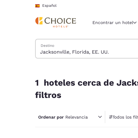
Carga completada
Saltar A Contenido Principal
Español
Encontrar un hotel
Buscar hoteles
Destino
Región y ubicac
España
Español
1 hoteles cerca de Jacksonville, Florida, EE. UU.
Selecciona t
1 hoteles cerca de Jacks
América
filtros
United Sta
English
Ordenar por
Relevancia
Todos los fil
América L
1 fil
Português