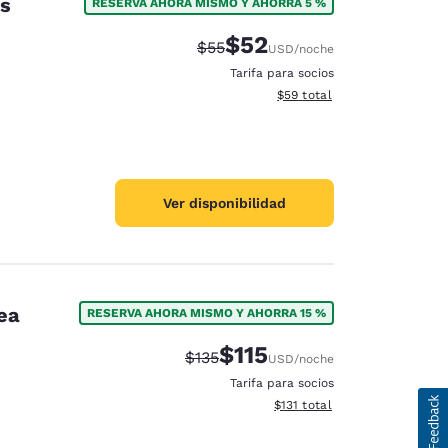
ws
RESERVA AHORA MISMO Y AHORRA 5 %
$52
Tarifa tachada:
Tarifa reducida:
$55
USD
/noche
Tarifa para socios
Ver detalles totales estimad
$59
total
Ver disponibilidad
ea
RESERVA AHORA MISMO Y AHORRA 15 %
$115
Tarifa tachada:
Tarifa reducida:
$135
USD
/noche
Tarifa para socios
Ver detalles totales estimado
$131
total