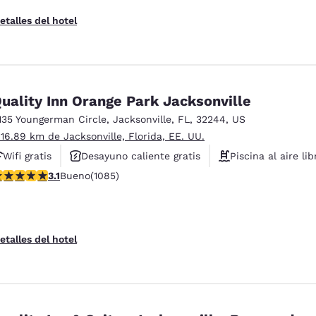
etalles del hotel
uality Inn Orange Park Jacksonville
135 Youngerman Circle
,
Jacksonville
,
FL
,
32244
,
US
 16.89 km de Jacksonville, Florida, EE. UU.
Wifi gratis
Desayuno caliente gratis
Piscina al aire lib
alificación de 3.15 estrellas. Bueno. 1085 reseñas
3.1
Bueno
(1085)
etalles del hotel