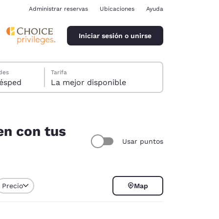
Administrar reservas
Ubicaciones
Ayuda
Iniciar sesión o unirse
des
Tarifa
ión, 1 huésped
La mejor disponible
en con tus
Usar puntos
ina
Precio
Map