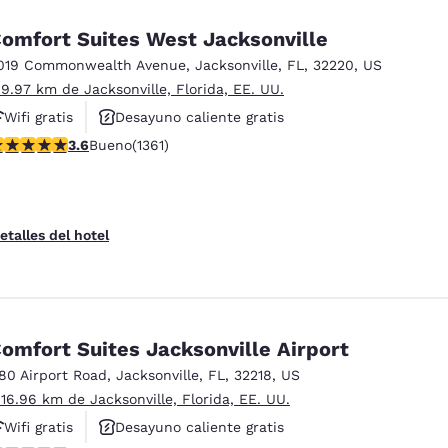
omfort Suites West Jacksonville
019 Commonwealth Avenue
,
Jacksonville
,
FL
,
32220
,
US
 9.97 km de Jacksonville, Florida, EE. UU.
Wifi gratis
Desayuno caliente gratis
alificación de 3.65 estrellas. Bueno. 1361 reseñas
3.6
Bueno
(1361)
Hoteles que aceptan mascotas
etalles del hotel
omfort Suites Jacksonville Airport
180 Airport Road
,
Jacksonville
,
FL
,
32218
,
US
 16.96 km de Jacksonville, Florida, EE. UU.
Wifi gratis
Desayuno caliente gratis