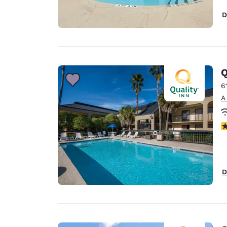
D
Q
6
A
C
D