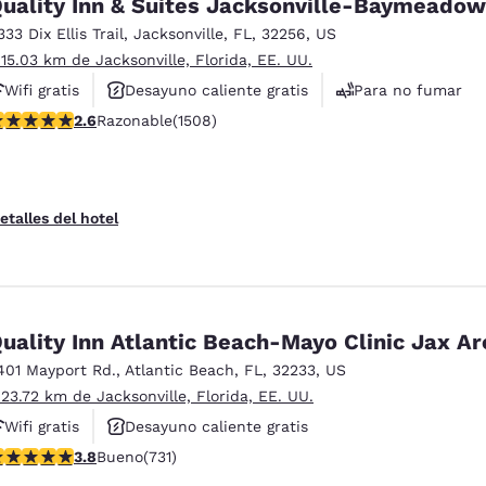
uality Inn & Suites Jacksonville-Baymeado
333 Dix Ellis Trail
,
Jacksonville
,
FL
,
32256
,
US
 15.03 km de Jacksonville, Florida, EE. UU.
Wifi gratis
Desayuno caliente gratis
Para no fumar
alificación de 2.59 estrellas. Razonable. 1508 reseñas
2.6
Razonable
(1508)
etalles del hotel
uality Inn Atlantic Beach-Mayo Clinic Jax Ar
401 Mayport Rd.
,
Atlantic Beach
,
FL
,
32233
,
US
 23.72 km de Jacksonville, Florida, EE. UU.
Wifi gratis
Desayuno caliente gratis
alificación de 3.75 estrellas. Bueno. 731 reseñas
3.8
Bueno
(731)
Hoteles que aceptan mascotas