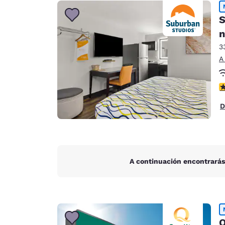
Canada
Français
S
Europa
n
3
Deutschla
A
Deutsch
Spain
C
English
D
Ireland
English
United Ki
English
A continuación encontrarás
Asia-Pacífico
Australia
English
Q