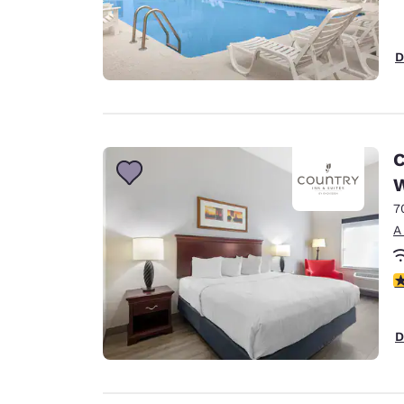
D
C
W
7
A
C
D