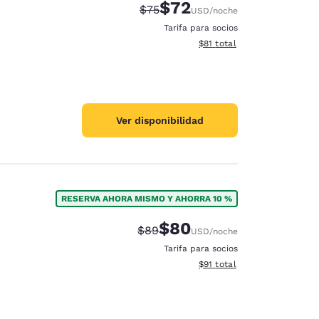
$72
Tarifa tachada:
Tarifa reducida:
$75
USD
/noche
Tarifa para socios
Ver detalles totales estimad
$81
total
Ver disponibilidad
RESERVA AHORA MISMO Y AHORRA 10 %
$80
Tarifa tachada:
Tarifa reducida:
$89
USD
/noche
Tarifa para socios
Ver detalles totales estimad
$91
total