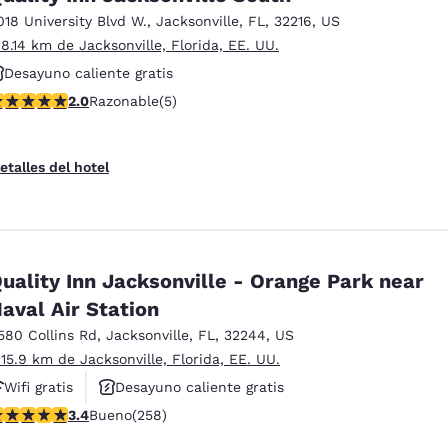
018 University Blvd W.
,
Jacksonville
,
FL
,
32216
,
US
 8.14 km de Jacksonville, Florida, EE. UU.
Desayuno caliente gratis
alificación de 2 estrellas. Razonable. 5 reseñas
2.0
Razonable
(5)
etalles del hotel
uality Inn Jacksonville - Orange Park near
aval Air Station
580 Collins Rd
,
Jacksonville
,
FL
,
32244
,
US
 15.9 km de Jacksonville, Florida, EE. UU.
Wifi gratis
Desayuno caliente gratis
alificación de 3.35 estrellas. Bueno. 258 reseñas
3.4
Bueno
(258)
Hoteles que aceptan mascotas