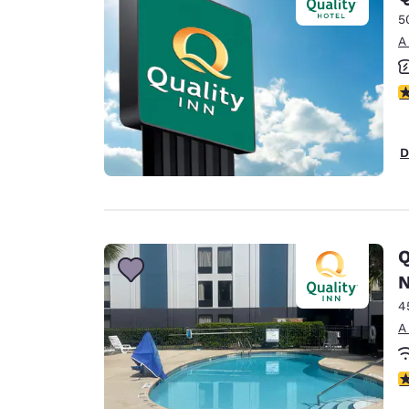
5
A
C
D
Q
N
4
A
C