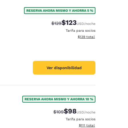
RESERVA AHORA MISMO Y AHORRA 5 %
$123
Tarifa tachada:
Tarifa reducida:
$129
USD
/noche
Tarifa para socios
Ver detalles totales estimado
$139
total
Ver disponibilidad
RESERVA AHORA MISMO Y AHORRA 10 %
$98
Tarifa tachada:
Tarifa reducida:
$109
USD
/noche
Tarifa para socios
Ver detalles totales estimad
$111
total