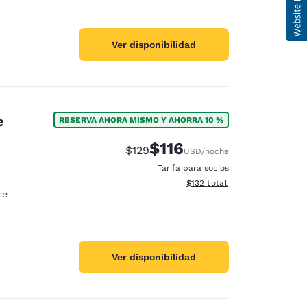
Ver disponibilidad
e
RESERVA AHORA MISMO Y AHORRA 10 %
$116
Tarifa tachada:
Tarifa reducida:
$129
USD
/noche
Tarifa para socios
Ver detalles totales estimado
$132
total
re
Ver disponibilidad