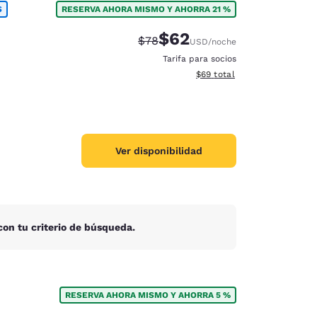
S
RESERVA AHORA MISMO Y AHORRA 21 %
$62
Tarifa tachada:
Tarifa reducida:
$78
USD
/noche
Tarifa para socios
Ver detalles totales estimad
$69
total
Ver disponibilidad
on tu criterio de búsqueda.
d
RESERVA AHORA MISMO Y AHORRA 5 %