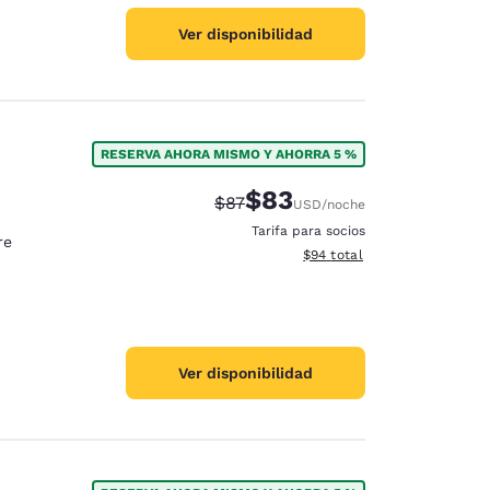
Ver disponibilidad
RESERVA AHORA MISMO Y AHORRA 5 %
$83
Tarifa tachada:
Tarifa reducida:
$87
USD
/noche
Tarifa para socios
re
Ver detalles totales estimad
$94
total
Ver disponibilidad