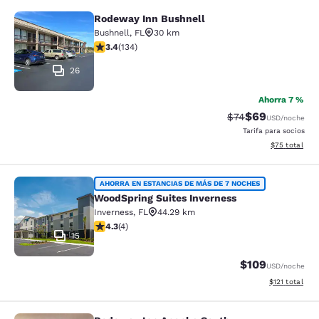
Rodeway Inn Bushnell
Rodeway Inn Bushnell
Bushnell
,
FL
30 km
Calificación de 3.37 estrellas. Bueno. 134 reseñas
3.4
(
134
)
26
Ahorra 7 %
$69
Tarifa tachada:
Tarifa reducida
$74
USD
/noche
Tarifa para socios
Ver detalles 
$75
total
WoodSpring Suites Inverness
AHORRA EN ESTANCIAS DE MÁS DE 7 NOCHES
WoodSpring Suites Inverness
Inverness
,
FL
44.29 km
Calificación de 4.25 estrellas. Excelente. 4 reseñas
4.3
(
4
)
15
$109
USD
/noche
Ver detalles t
$121
total