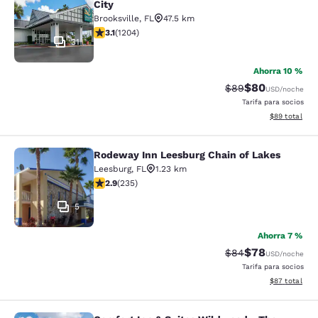
City
Brooksville
,
FL
47.5 km
Calificación de 3.14 estrellas. Bueno. 1204 reseñas
3.1
(
1204
)
31
Ahorra 10 %
$80
Tarifa tachada:
Tarifa reducida
$89
USD
/noche
Tarifa para socios
Ver detalles 
$89
total
Rodeway Inn Leesburg Chain of Lakes
Rodeway Inn Leesburg Chain of Lak
Leesburg
,
FL
1.23 km
Calificación de 2.9 estrellas. Razonable. 235 reseñas
2.9
(
235
)
5
Ahorra 7 %
$78
Tarifa tachada:
Tarifa reducida
$84
USD
/noche
Tarifa para socios
Ver detalles 
$87
total