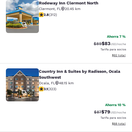
Rodeway Inn Clermont North
Rodeway Inn Clermont North
Clermont
,
FL
20.45 km
Calificación de 2.76 estrellas. Razonable. 312 reseñas
2.8
(
312
)
36
Ahorra 7 %
$83
Tarifa tachada:
Tarifa reducida
$89
USD
/noche
Tarifa para socios
Ver detalles 
$92
total
Country Inn & Suites by Radisson, Ocala
Country Inn & Suites by Radisson, 
Southwest
Ocala
,
FL
48.15 km
Calificación de 3.09 estrellas. Razonable. 323 reseñas
3.1
(
323
)
20
Ahorra 10 %
$79
Tarifa tachada:
Tarifa reducida
$87
USD
/noche
Tarifa para socios
Ver detalles 
$88
total