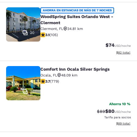
WoodSpring Suites Orlando West - 
AHORRA EN ESTANCIAS DE MÁS DE 7 NOCHES
WoodSpring Suites Orlando West -
Clermont
Clermont
,
FL
34.81 km
20
Calificación de 3.13 estrellas. Bueno. 105 reseñas
3.1
(
105
)
$74
USD
/noche
Ver detalles 
$82
total
Comfort Inn Ocala Silver Springs
Comfort Inn Ocala Silver Springs
Ocala
,
FL
48.09 km
Calificación de 3.73 estrellas. Bueno. 779 reseñas
3.7
(
779
)
36
Ahorra 10 %
$80
Tarifa tachada:
Tarifa reducida
$89
USD
/noche
Tarifa para socios
Ver detalles 
$89
total