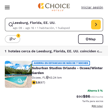
Carga completada
Saltar A Contenido Principal
Iniciar sesión
Leesburg, Florida, EE. UU.
Modificar búsqueda para Leesburg, Florida, EE. UU.. Fecha de entrada a
ago 09 - ago 16
•
1 habitación, 1 huésped
1
Map
Ordenar y filtrar
1 filtro seleccionado actualmente
1 hoteles cerca de Leesburg, Florida, EE. UU. coinciden con tus filtros
Suburban Studios Orlando - Ocoee/
AHORRA EN ESTANCIAS DE MÁS DE 7 NOCHES
Suburban Studios Orlando - Ocoee/Winter
Garden
Ocoee
,
FL
43.24 km
29
Calificación de 2.54 estrellas. Razonable. 67 reseñas
2.5
(
67
)
Ahorra 5 %
$86
Tarifa tachada:
Tarifa reducida
$90
USD
/noche
Tarifa para socios
Ver detalles 
$96
total