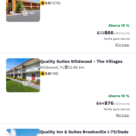
Calificación de 3.46 estrellas. Bueno. 1376 reseñas
3.5
(
1376
)
40
Ahorra 10 %
$66
Tarifa tachada:
Tarifa reducida
$73
USD
/noche
Tarifa para socios
Ver detalles 
$73
total
Quality Suites Wildwood - The Villages
Quality Suites Wildwood - The Villa
Wildwood
,
FL
22.65 km
Calificación de 3.58 estrellas. Bueno. 148 reseñas
3.6
(
148
)
38
Ahorra 10 %
$76
Tarifa tachada:
Tarifa reducida
$84
USD
/noche
Tarifa para socios
Ver detalles 
$81
total
Quality Inn & Suites Brooksville I-75/Dade
Quality Inn & Suites Brooksville I-7