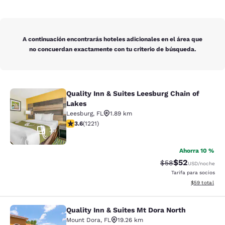
A continuación encontrarás hoteles adicionales en el área que
no concuerdan exactamente con tu criterio de búsqueda.
Quality Inn & Suites Leesburg Chain of
Quality Inn & Suites Leesburg Chain
Lakes
Leesburg
,
FL
1.89 km
Calificación de 3.56 estrellas. Bueno. 1221 reseñas
3.6
(
1221
)
33
Ahorra 10 %
$52
Tarifa tachada:
Tarifa reducida
$58
USD
/noche
Tarifa para socios
Ver detalles 
$59
total
Quality Inn & Suites Mt Dora North
Quality Inn & Suites Mt Dora North
Mount Dora
,
FL
19.26 km