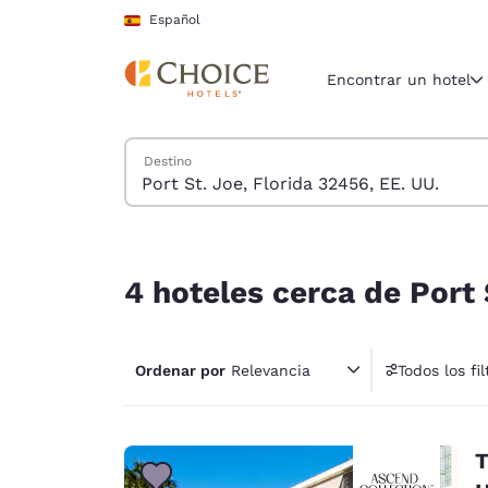
Carga completada
Saltar A Contenido Principal
Español
Encontrar un hotel
Buscar hoteles
Destino
Región y ubicac
España
Español
4 hoteles cerca de Port St. Joe, Florida 32456, 
Selecciona t
4 hoteles cerca de Port 
América
United Sta
Ordenar por
Relevancia
Todos los fil
English
América L
Português
T