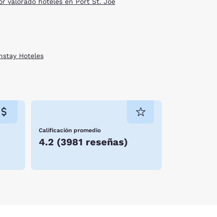
or valorado hoteles en Port St. Joe
nstay Hoteles
Calificación promedio
4.2
(
3981 reseñas
)