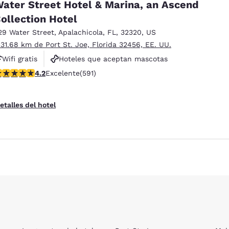
ater Street Hotel & Marina, an Ascend
ollection Hotel
29 Water Street
,
Apalachicola
,
FL
,
32320
,
US
 31.68 km de Port St. Joe, Florida 32456, EE. UU.
Wifi gratis
Hoteles que aceptan mascotas
alificación de 4.23 estrellas. Excelente. 591 reseñas
4.2
Excelente
(591)
Piscina al aire libre
ies
Rechazar todas las cookies
Configu
etalles del hotel