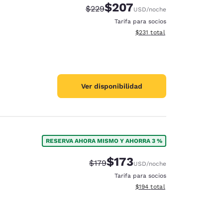
$207
Tarifa tachada:
Tarifa reducida:
$229
USD
/noche
Tarifa para socios
Ver detalles totales estimado
$231
total
Ver disponibilidad
RESERVA AHORA MISMO Y AHORRA 3 %
$173
Tarifa tachada:
Tarifa reducida:
$179
USD
/noche
Tarifa para socios
Ver detalles totales estimado
$194
total
d