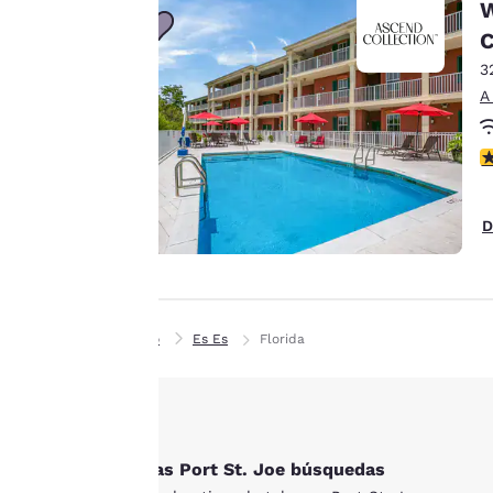
W
acuerdo con tus
C
preferencias de
3
navegación. Esto nos
A
permite recordar tus
datos, mostrarte
C
productos de interés
Aceptar todas las cook
y seguir mejorando
nuestros servicios.
D
Puedes cambiar estos
ajustes en cualquier
momento
consultando nuestra
Inicio
Es Es
Florida
Política de cookies y
siguiendo las
instrucciones
contenidas en ella. Al
hacer clic en
Otras Port St. Joe búsquedas
«Aceptar todas las