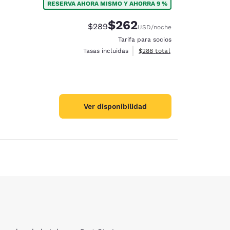
RESERVA AHORA MISMO Y AHORRA 9 %
$262
Tarifa tachada:
Tarifa reducida:
$289
USD
/noche
Tarifa para socios
Ver detalles totales estimado
Tasas incluidas
$288
total
ración de cookies
Ver disponibilidad