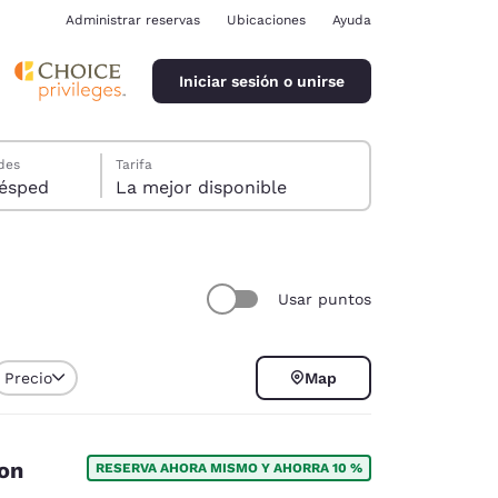
Administrar reservas
Ubicaciones
Ayuda
Iniciar sesión o unirse
des
Tarifa
ión, 1 huésped
La mejor disponible
Usar puntos
ina
Precio
Map
ion
RESERVA AHORA MISMO Y AHORRA 10 %