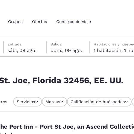
Grupos
Ofertas
Consejos de viaje
sábado, 8 de agosto
domingo, 9 de agosto
Fecha de salida seleccionada: domingo, 9 de agosto
Fecha de entrada seleccionada: sábado, 8 de agosto
Entrada
Salida
Habitaciones y huéspe
sáb., 08 ago.
dom., 09 ago.
1 habitac
ión actuales
EE. UU.
u idioma preferido
St. Joe, Florida 32456, EE. UU.
tes
Estados Unidos
América Lat
tros
Servicios
Marcas
Calificación de huéspedes
Español
Español
atina
Latin America
Canada
English
English
he Port Inn - Port St Joe, an Ascend Collect