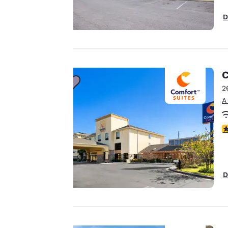
privacidad
D
es
importante
C
para
2
nosotros.
A
C
Nuestro sitio web
utiliza cookies,
incluidas cookies de
terceros, con fines de
D
rendimiento y para
ofrecerte una
experiencia web
personalizada al
mostrar anuncios de