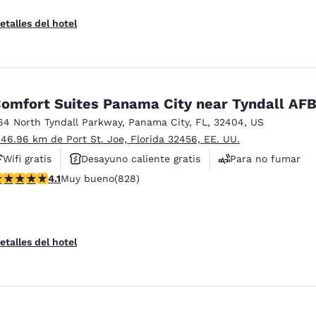
etalles del hotel
omfort Suites Panama City near Tyndall AF
64 North Tyndall Parkway
,
Panama City
,
FL
,
32404
,
US
 46.96 km de Port St. Joe, Florida 32456, EE. UU.
Wifi gratis
Desayuno caliente gratis
Para no fumar
alificación de 4.09 estrellas. Muy bueno. 828 reseñas
4.1
Muy bueno
(828)
etalles del hotel