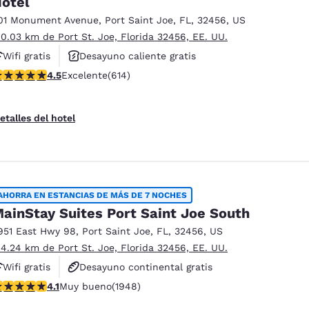
otel
México
Mexico
Español
English
01 Monument Avenue
,
Port Saint Joe
,
FL
,
32456
,
US
 0.03 km de Port St. Joe, Florida 32456, EE. UU.
Wifi gratis
Desayuno caliente gratis
nd
Germany
España
alificación de 4.51 estrellas. Excelente. 614 reseñas
4.5
Excelente
(614)
Hoteles que aceptan mascotas
English
Español
France
France
etalles del hotel
Français
English
Italia
Italy
Italiano
English
AHORRA EN ESTANCIAS DE MÁS DE 7 NOCHES
ngdom
ainStay Suites Port Saint Joe South
951 East Hwy 98
,
Port Saint Joe
,
FL
,
32456
,
US
 4.24 km de Port St. Joe, Florida 32456, EE. UU.
India
New Zealan
Wifi gratis
Desayuno continental gratis
English
English
alificación de 4.1 estrellas. Muy bueno. 1948 reseñas
4.1
Muy bueno
(1948)
Hoteles que aceptan mascotas