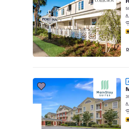
H
Canada
Français
5
A
Europa
Deutschla
C
Deutsch
Spain
D
English
Ireland
English
United Ki
M
English
3
Asia-Pacífico
A
Australia
English
C
Tu