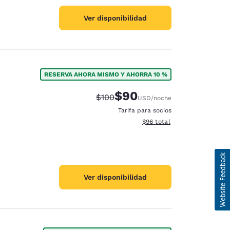
Ver disponibilidad
B
RESERVA AHORA MISMO Y AHORRA 10 %
$90
Tarifa tachada:
Tarifa reducida:
$100
USD
/noche
Tarifa para socios
Ver detalles totales estimad
$96
total
Ver disponibilidad