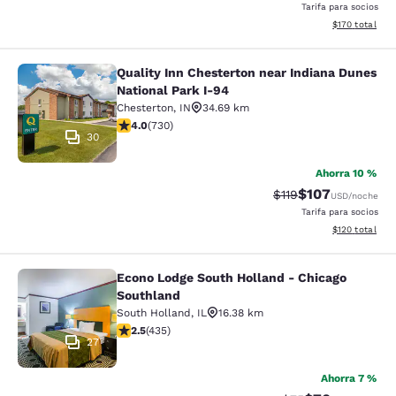
Tarifa para socios
Ver detalles t
$170
total
Quality Inn Chesterton near Indiana Dunes
Quality Inn Chesterton near Indiana
National Park I-94
Chesterton
,
IN
34.69 km
Calificación de 4.04 estrellas. Muy bueno. 730 reseñas
4.0
(
730
)
30
Ahorra 10 %
$107
Tarifa tachada:
Tarifa reducida:
$119
USD
/noche
Tarifa para socios
Ver detalles t
$120
total
Econo Lodge South Holland - Chicago
Econo Lodge South Holland - Chica
Southland
South Holland
,
IL
16.38 km
Calificación de 2.47 estrellas. Razonable. 435 reseñas
2.5
(
435
)
27
Ahorra 7 %