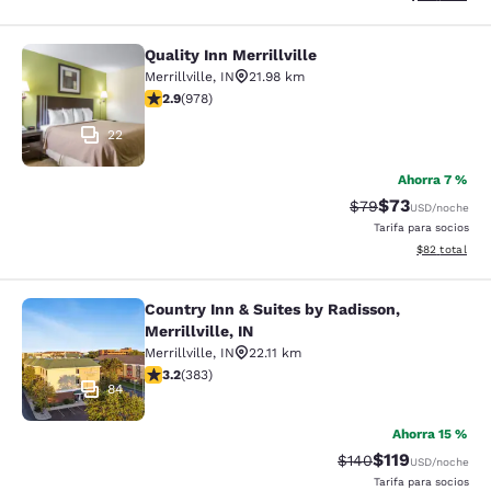
Quality Inn Merrillville
Quality Inn Merrillville
Merrillville
,
IN
21.98 km
Calificación de 2.9 estrellas. Razonable. 978 reseñas
2.9
(
978
)
22
Ahorra 7 %
$73
Tarifa tachada:
Tarifa reducida
$79
USD
/noche
Tarifa para socios
Ver detalles 
$82
total
Country Inn & Suites by Radisson,
Country Inn & Suites by Radisson, Mer
Merrillville, IN
Merrillville
,
IN
22.11 km
Calificación de 3.19 estrellas. Bueno. 383 reseñas
3.2
(
383
)
84
Ahorra 15 %
$119
Tarifa tachada:
Tarifa reducida:
$140
USD
/noche
Tarifa para socios