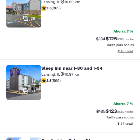
Lansing
,
IL
10.99 km
Calificación de 3.5 estrellas. Bueno. 965 reseñas
3.5
(
965
)
38
Ahorra 7 %
$125
Tarifa tachada:
Tarifa reducida:
$134
USD
/noche
Tarifa para socios
Ver detalles t
$140
total
Sleep Inn near I-80 and I-94
Sleep Inn near I-80 and I-94
Lansing
,
IL
10.97 km
Calificación de 3.54 estrellas. Bueno. 599 reseñas
3.5
(
599
)
33
Ahorra 7 %
$123
Tarifa tachada:
Tarifa reducida:
$132
USD
/noche
Tarifa para socios
Ver detalles t
$137
total