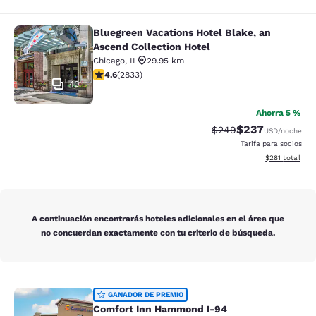
Bluegreen Vacations Hotel Blake, an
Bluegreen Vacations Hotel Blake, an
Ascend Collection Hotel
Chicago
,
IL
29.95 km
Calificación de 4.59 estrellas. Excelente. 2833 reseña
4.6
(
2833
)
40
Ahorra 5 %
$237
Tarifa tachada:
Tarifa reducida:
$249
USD
/noche
Tarifa para socios
Ver detalles t
$281
total
A continuación encontrarás hoteles adicionales en el área que
no concuerdan exactamente con tu criterio de búsqueda.
Comfort Inn Hammond I-94
GANADOR DE PREMIO
Comfort Inn Hammond I-94