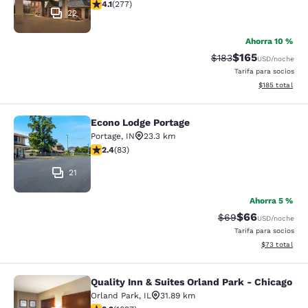
Calificación de 4.14 estrellas. Muy bueno. 277 reseñas
4.1
(
277
)
22
Ahorra 10 %
$165
Tarifa tachada:
Tarifa reducida:
$183
USD
/noche
Tarifa para socios
Ver detalles t
$185
total
Econo Lodge Portage
Econo Lodge Portage
Portage
,
IN
23.3 km
Calificación de 2.35 estrellas. Razonable. 83 reseñas
2.4
(
83
)
21
Ahorra 5 %
$66
Tarifa tachada:
Tarifa reducida
$69
USD
/noche
Tarifa para socios
Ver detalles 
$73
total
Quality Inn & Suites Orland Park - Chicago
Quality Inn & Suites Orland Park - 
Orland Park
,
IL
31.89 km
Calificación de 3.22 estrellas. Bueno. 1697 reseñas