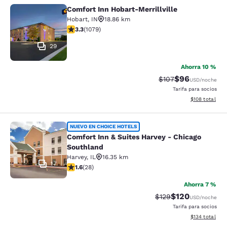
Comfort Inn Hobart-Merrillville
Comfort Inn Hobart-Merrillville
Hobart
,
IN
18.86 km
Calificación de 3.28 estrellas. Bueno. 1079 reseñas
3.3
(
1079
)
29
Ahorra 10 %
$96
Tarifa tachada:
Tarifa reducida
$107
USD
/noche
Tarifa para socios
Ver detalles t
$108
total
Comfort Inn & Suites Harvey - Chic
NUEVO EN CHOICE HOTELS
Comfort Inn & Suites Harvey - Chicago
Southland
Harvey
,
IL
16.35 km
17
Calificación de 1.61 estrellas. Razonable. 28 reseñas
1.6
(
28
)
Ahorra 7 %
$120
Tarifa tachada:
Tarifa reducida:
$129
USD
/noche
Tarifa para socios
Ver detalles t
$134
total