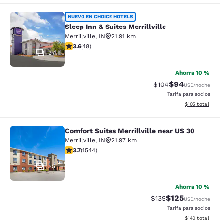
Sleep Inn & Suites Merrillville
NUEVO EN CHOICE HOTELS
Sleep Inn & Suites Merrillville
Merrillville
,
IN
21.91 km
Calificación de 3.63 estrellas. Bueno. 48 reseñas
3.6
(
48
)
37
Ahorra 10 %
$94
Tarifa tachada:
Tarifa reducida
$104
USD
/noche
Tarifa para socios
Ver detalles t
$105
total
Comfort Suites Merrillville near US 30
Comfort Suites Merrillville near US 
Merrillville
,
IN
21.97 km
Calificación de 3.7 estrellas. Bueno. 1544 reseñas
3.7
(
1544
)
35
Ahorra 10 %
$125
Tarifa tachada:
Tarifa reducida:
$139
USD
/noche
Tarifa para socios
Ver detalles t
$140
total