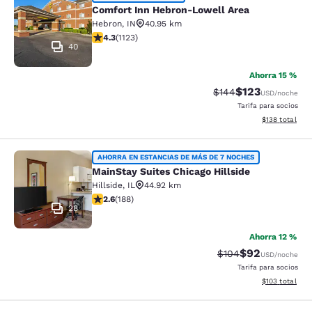
Comfort Inn Hebron-Lowell Area
Comfort Inn Hebron-Lowell Area
Hebron
,
IN
40.95 km
Calificación de 4.3 estrellas. Excelente. 1123 reseñas
4.3
(
1123
)
40
Ahorra 15 %
$123
Tarifa tachada:
Tarifa reducida:
$144
USD
/noche
Tarifa para socios
Ver detalles t
$138
total
MainStay Suites Chicago Hillside
AHORRA EN ESTANCIAS DE MÁS DE 7 NOCHES
MainStay Suites Chicago Hillside
Hillside
,
IL
44.92 km
Calificación de 2.63 estrellas. Razonable. 188 reseñas
2.6
(
188
)
28
Ahorra 12 %
$92
Tarifa tachada:
Tarifa reducida
$104
USD
/noche
Tarifa para socios
Ver detalles t
$103
total