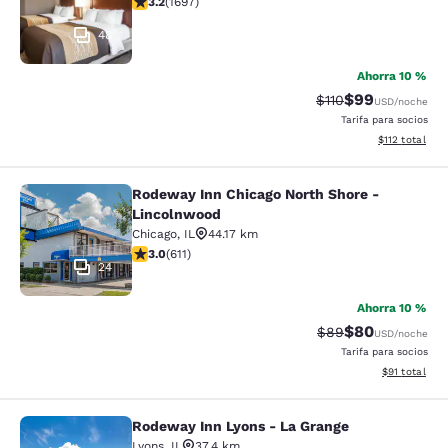
3.2
(
1697
)
48
Ahorra 10 %
$99
Tarifa tachada:
Tarifa reducida
$110
USD
/noche
Tarifa para socios
Ver detalles t
$112
total
Rodeway Inn Chicago North Shore -
Rodeway Inn Chicago North Shore -
Lincolnwood
Chicago
,
IL
44.17 km
Calificación de 2.98 estrellas. Razonable. 611 reseñas
3.0
(
611
)
24
Ahorra 10 %
$80
Tarifa tachada:
Tarifa reducida
$89
USD
/noche
Tarifa para socios
Ver detalles 
$91
total
Rodeway Inn Lyons - La Grange
Rodeway Inn Lyons - La Grange
Lyons
,
IL
37.4 km