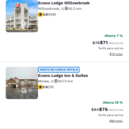
Econo Lodge Willowbrook
Econo Lodge Willowbrook
Willowbrook
,
IL
42.2 km
Calificación de 2.99 estrellas. Razonable. 428 reseñas
3.0
(
428
)
30
Ahorra 7 %
$71
Tarifa tachada:
Tarifa reducid
$76
USD
/noche
Tarifa para socios
Ver detalles 
$78
total
Econo Lodge Inn & Suites
NUEVO EN CHOICE HOTELS
Econo Lodge Inn & Suites
Monee
,
IL
34.73 km
Calificación de 2 estrellas. Razonable. 19 reseñas
2.0
(
19
)
47
Ahorra 10 %
$76
Tarifa tachada:
Tarifa reducida
$84
USD
/noche
Tarifa para socios
Ver detalles 
$88
total