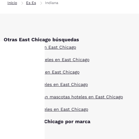
Inicio
Es Es
Indiana
Otras East Chicago búsquedas
Todos los hoteles en East Chicago
Estilo boutique hoteles en East Chicago
Tu
Ofertas de hoteles en East Chicago
privacidad
Larga estancia hoteles en East Chicago
es
Hoteles que aceptan mascotas hoteles en East Chicago
importante
Mejor valorado hoteles en East Chicago
para
Hoteles en East Chicago por marca
nosotros.
Cambria Hoteles