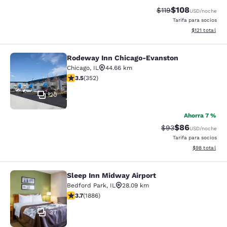
$108
Tarifa tachada:
Tarifa reducida:
$119
USD
/noche
Tarifa para socios
Ver detalles t
$121
total
Rodeway Inn Chicago-Evanston
Rodeway Inn Chicago-Evanston
Chicago
,
IL
44.66 km
Calificación de 3.47 estrellas. Bueno. 352 reseñas
3.5
(
352
)
20
Ahorra 7 %
$86
Tarifa tachada:
Tarifa reducida
$93
USD
/noche
Tarifa para socios
Ver detalles 
$98
total
Sleep Inn Midway Airport
Sleep Inn Midway Airport
Bedford Park
,
IL
28.09 km
Calificación de 3.71 estrellas. Bueno. 1886 reseñas
3.7
(
1886
)
37