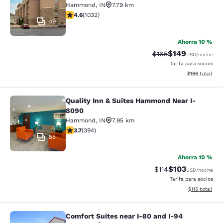
Hammond
,
IN
7.79 km
Calificación de 4.56 estrellas. Excelente. 1032 reseñas
4.6
(
1032
)
49
Ahorra 10 %
$149
Tarifa tachada:
Tarifa reducida:
$165
USD
/noche
Tarifa para socios
Ver detalles t
$166
total
Quality Inn & Suites Hammond Near I-
Quality Inn & Suites Hammond Near
8090
Hammond
,
IN
7.95 km
Calificación de 3.71 estrellas. Bueno. 394 reseñas
3.7
(
394
)
55
Ahorra 10 %
$103
Tarifa tachada:
Tarifa reducida:
$114
USD
/noche
Tarifa para socios
Ver detalles t
$115
total
Comfort Suites near I-80 and I-94
Comfort Suites near I-80 and I-94