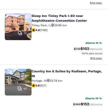
Ver detalles t
$134
total
Sleep Inn Tinley Park I-80 near
Sleep Inn Tinley Park I-80 near Am
Amphitheatre-Convention Center
Tinley Park
,
IL
29.95 km
Calificación de 4.01 estrellas. Muy bueno. 1160 reseña
4.0
(
1160
)
31
Ahorra 15 %
$102
Tarifa tachada:
Tarifa reducida:
$119
USD
/noche
Tarifa para socios
Ver detalles t
$115
total
Country Inn & Suites by Radisson, Portage,
Country Inn & Suites by Radisson, Po
IN
Portage
,
IN
23.78 km
Calificación de 3.78 estrellas. Bueno. 427 reseñas
3.8
(
427
)
43
Ahorra 10 %
$152
Tarifa tachada:
Tarifa reducida:
$169
USD
/noche