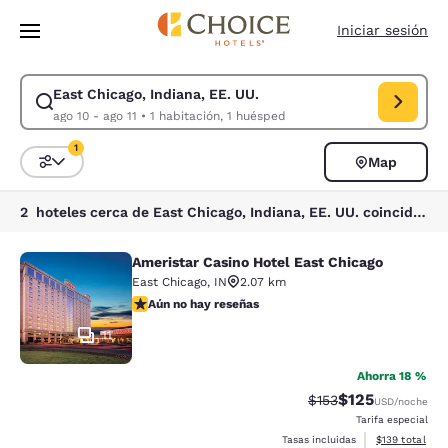
Carga completada
Saltar A Contenido Principal
Iniciar sesión
East Chicago, Indiana, EE. UU.
Modificar búsqueda para East Chicago, Indiana, EE. UU.. Fecha de entra
ago 10 - ago 11
•
1 habitación, 1 huésped
1
Map
Ordenar y filtrar
1 filtro seleccionado actualmente
2 hoteles cerca de East Chicago, Indiana, EE. UU. coinciden con tus filtros
Ameristar Casino Hotel East Chicago
Ameristar Casino Hotel East Chicag
East Chicago
,
IN
2.07 km
Aún no hay reseñas
Aún no hay reseñas
11
Ahorra 18 %
$125
Tarifa tachada:
Tarifa reducida:
$153
USD
/noche
Tarifa especial
Ver detalles t
Tasas incluidas
$139
total