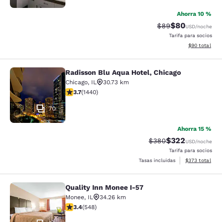
Ahorra 10 %
$80
Tarifa tachada:
Tarifa reducida
$89
USD
/noche
Tarifa para socios
Ver detalles 
$90
total
Radisson Blu Aqua Hotel, Chicago
Radisson Blu Aqua Hotel, Chicago
Chicago
,
IL
30.73 km
Calificación de 3.67 estrellas. Bueno. 1440 reseñas
3.7
(
1440
)
70
Ahorra 15 %
$322
Tarifa tachada:
Tarifa reducida:
$380
USD
/noche
Tarifa para socios
Ver detalles to
Tasas incluidas
$373
total
Quality Inn Monee I-57
Quality Inn Monee I-57
Monee
,
IL
34.26 km
Calificación de 3.43 estrellas. Bueno. 548 reseñas
3.4
(
548
)