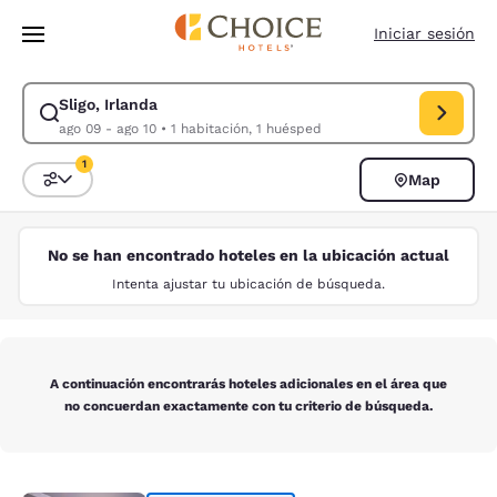
Carga completada
Saltar A Contenido Principal
Iniciar sesión
Sligo, Irlanda
Modificar búsqueda para Sligo, Irlanda. Fecha de entrada ago 09, fecha
ago 09 - ago 10
•
1 habitación, 1 huésped
1
Map
Ordenar y filtrar
1 filtro seleccionado actualmente
No se han encontrado hoteles en la ubicación actual
Intenta ajustar tu ubicación de búsqueda.
A continuación encontrarás hoteles adicionales en el área que
no concuerdan exactamente con tu criterio de búsqueda.