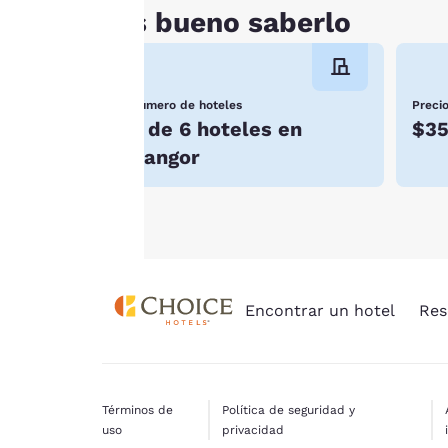
requiere
Es bueno saberlo
consentimiento no se
almacenarán en tu
dispositivo.
Número de hoteles
Preci
2 de 6 hoteles en
$3
Para obtener más
información, consulta
Bangor
nuestra
Política de
cookies
.
Encontrar un hotel
Res
Términos de
Política de seguridad y
uso
privacidad