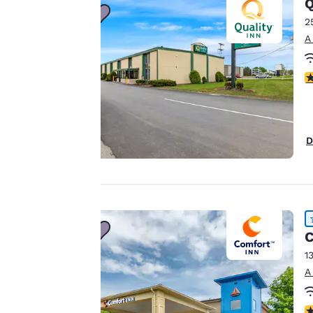
Q
nosotros.
2
A
Nuestro sitio web
C
utiliza cookies,
incluidas cookies de
terceros, con fines de
rendimiento y para
D
ofrecerte una
experiencia web
personalizada al
mostrar anuncios de
acuerdo con tus
preferencias de
C
navegación. Esto nos
1
permite recordar tus
A
datos, mostrarte
productos de interés
C
Aceptar todas las cook