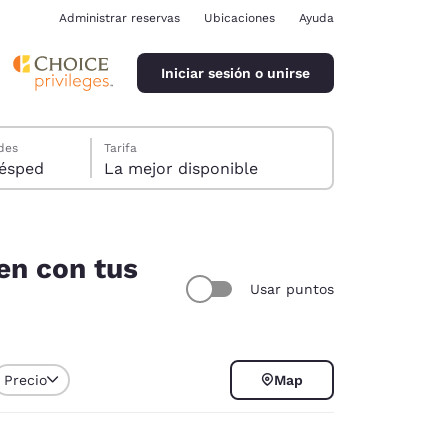
Administrar reservas
Ubicaciones
Ayuda
Iniciar sesión o unirse
des
Tarifa
ión, 1 huésped
La mejor disponible
en con tus
Usar puntos
ina
Precio
Map