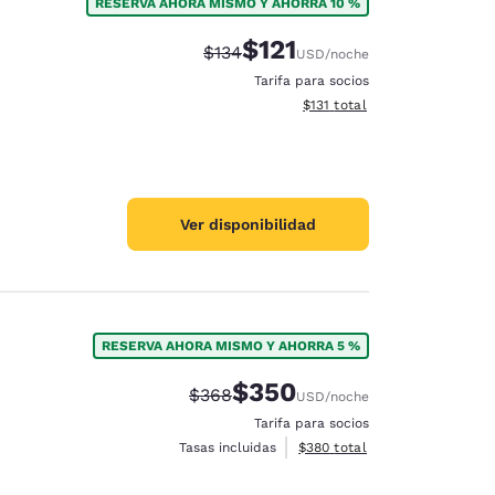
RESERVA AHORA MISMO Y AHORRA 10 %
$121
Tarifa tachada:
Tarifa reducida:
$134
USD
/noche
Tarifa para socios
Ver detalles totales estimado
$131
total
Ver disponibilidad
RESERVA AHORA MISMO Y AHORRA 5 %
$350
Tarifa tachada:
Tarifa reducida:
$368
USD
/noche
Tarifa para socios
Ver detalles totales estimado
Tasas incluidas
$380
total
ración de cookies