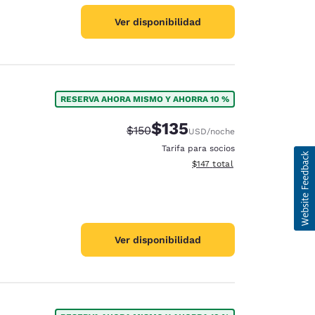
Ver disponibilidad
RESERVA AHORA MISMO Y AHORRA 10 %
$135
Tarifa tachada:
Tarifa reducida:
$150
USD
/noche
Tarifa para socios
Ver detalles totales estimado
$147
total
Ver disponibilidad