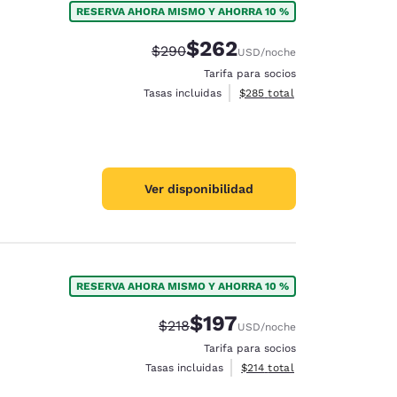
RESERVA AHORA MISMO Y AHORRA 10 %
$262
Tarifa tachada:
Tarifa reducida:
$290
USD
/noche
Tarifa para socios
Ver detalles totales estimado
Tasas incluidas
$285
total
Ver disponibilidad
RESERVA AHORA MISMO Y AHORRA 10 %
$197
Tarifa tachada:
Tarifa reducida:
$218
USD
/noche
d
Tarifa para socios
Ver detalles totales estimado
Tasas incluidas
$214
total