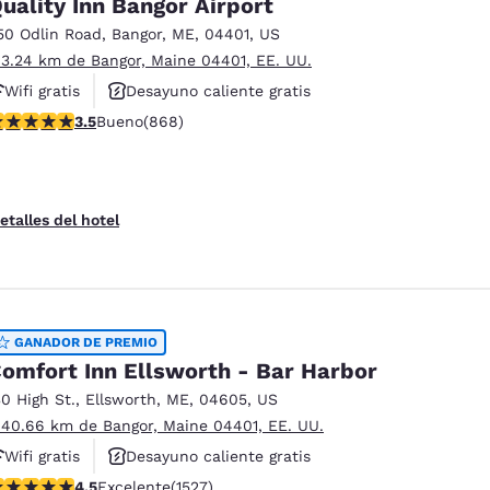
uality Inn Bangor Airport
50 Odlin Road
,
Bangor
,
ME
,
04401
,
US
 3.24 km de Bangor, Maine 04401, EE. UU.
Wifi gratis
Desayuno caliente gratis
alificación de 3.51 estrellas. Bueno. 868 reseñas
3.5
Bueno
(868)
Hoteles que aceptan mascotas
etalles del hotel
GANADOR DE PREMIO
omfort Inn Ellsworth - Bar Harbor
30 High St.
,
Ellsworth
,
ME
,
04605
,
US
 40.66 km de Bangor, Maine 04401, EE. UU.
Wifi gratis
Desayuno caliente gratis
alificación de 4.54 estrellas. Excelente. 1527 reseñas
ies
Rechazar todas las cookies
Configu
4.5
Excelente
(1527)