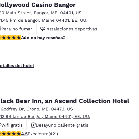
México
Mexico
ollywood Casino Bangor
Español
English
00 Main Street
,
Bangor
,
ME
,
04401
,
US
 1.45 km de Bangor, Maine 04401, EE. UU.
Para no fumar
Instalaciones deportivas
nd
Germany
España
English
Español
ún no hay reseñas
Aún no hay reseñas
0
Transporte gratis del/al aeropuerto
France
France
Français
English
etalles del hotel
Italia
Italy
Italiano
English
ngdom
lack Bear Inn, an Ascend Collection Hotel
 Godfrey Dr
,
Orono
,
ME
,
04473
,
US
 12.89 km de Bangor, Maine 04401, EE. UU.
India
New Zealan
Wifi gratis
Desayuno caliente gratis
English
English
alificación de 4.55 estrellas. Excelente. 421 reseñas
4.5
Excelente
(421)
Hoteles que aceptan mascotas