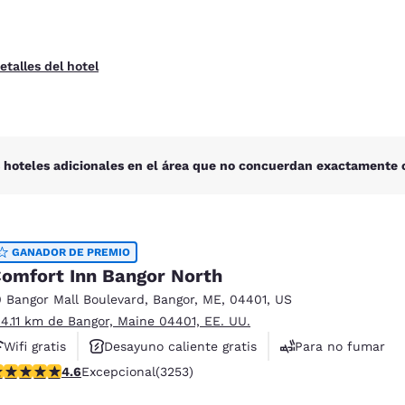
etalles del hotel
 hoteles adicionales en el área que no concuerdan exactamente c
GANADOR DE PREMIO
omfort Inn Bangor North
0 Bangor Mall Boulevard
,
Bangor
,
ME
,
04401
,
US
 4.11 km de Bangor, Maine 04401, EE. UU.
Wifi gratis
Desayuno caliente gratis
Para no fumar
alificación de 4.6 estrellas. Excepcional. 3253 reseñas
4.6
Excepcional
(3253)