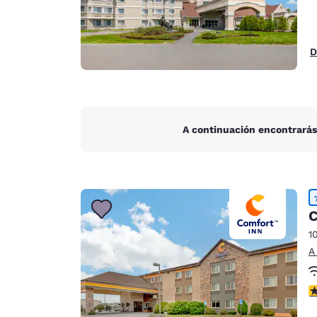
D
A continuación encontrarás
C
1
A
C