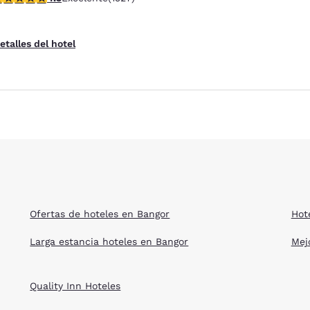
Hoteles que aceptan mascotas
etalles del hotel
Ofertas de hoteles en Bangor
Hot
Larga estancia hoteles en Bangor
Mej
Quality Inn Hoteles