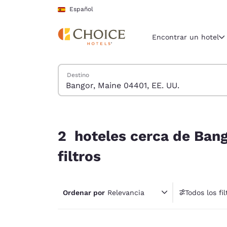
Carga completada
Saltar A Contenido Principal
Español
Encontrar un hotel
Buscar hoteles
Destino
Región y ubicac
España
Español
2 hoteles cerca de Bangor, Maine 04401, EE. UU.
Selecciona t
2 hoteles cerca de Bang
América
filtros
United Sta
English
Ordenar por
Relevancia
Todos los fil
América L
1 fil
Português