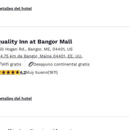
etalles del hotel
uality Inn at Bangor Mall
50 Hogan Rd.
,
Bangor
,
ME
,
04401
,
US
 4.75 km de Bangor, Maine 04401, EE. UU.
Wifi gratis
Desayuno continental gratis
alificación de 4.18 estrellas. Muy bueno. 1611 reseñas
4.2
Muy bueno
(1611)
Desayuno caliente gratis
etalles del hotel