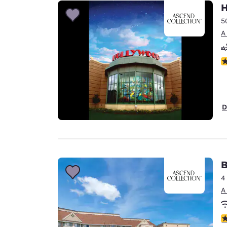
Canada
H
Français
5
Europa
A
Deutschla
Deutsch
A
Spain
English
D
Ireland
English
United Ki
English
B
Asia-Pacífico
4
A
Australia
English
C