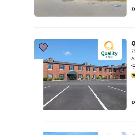
D
Q
7
A
C
Tu
privacidad
D
es
importante
para