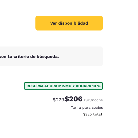
Ver disponibilidad
on tu criterio de búsqueda.
RESERVA AHORA MISMO Y AHORRA 10 %
$206
Tarifa tachada:
Tarifa reducida:
$229
USD
/noche
Tarifa para socios
Ver detalles totales estimado
$225
total