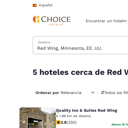
Carga completada
Saltar A Contenido Principal
Español
Encontrar un hotel
Buscar hoteles
Destino
Región y ubicac
España
Español
5 hoteles cerca de Red Wing, Minnesota, EE. UU
5 hoteles cerca de Red 
Selecciona t
América
United Sta
Ordenar por
Relevancia
Todos los fil
English
Quality Inn & Suites Red Wing
América L
Português
A 1.89 km de destino
Calificación de 3.94 estrellas. Buen
3.9
(
330
)
Ahorra 10 %