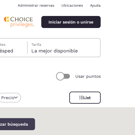
Administrar reservas
Ubicaciones
Ayuda
Iniciar sesión o unirse
des
Tarifa
ión, 1 huésped
La mejor disponible
Usar puntos
ina
Precio
List
izar búsqueda