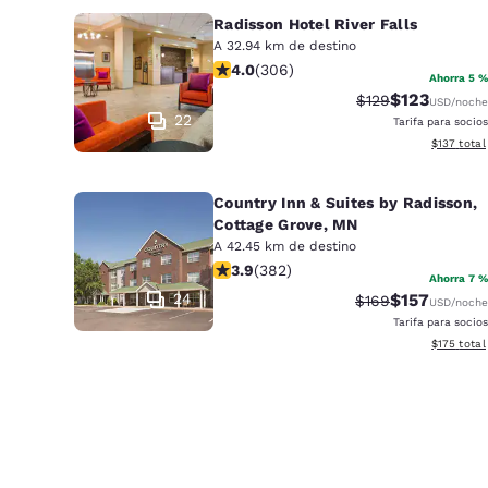
Radisson Hotel River Falls
A 32.94 km de destino
Calificación de 3.95 estrellas. Buen
4.0
(
306
)
Ahorra 5 %
$123
Tarifa tachada:
Tarifa reduci
$129
USD
/noche
22
Tarifa para socios
Ver detall
$137
total
Country Inn & Suites by Radisson,
Cottage Grove, MN
A 42.45 km de destino
Calificación de 3.9 estrellas. Bueno.
3.9
(
382
)
Ahorra 7 %
24
$157
Tarifa tachada:
Tarifa reduci
$169
USD
/noche
Tarifa para socios
Ver detall
$175
total