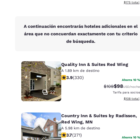
Ver detall
$175
total
A continuación encontrarás hoteles adicionales en el
área que no concuerdan exactamente con tu criterio
de búsqueda.
Quality Inn & Suites Red Wing
A 1.89 km de destino
Calificación de 3.94 estrellas. Buen
3.9
(
330
)
Ahorra 10 %
$98
Tarifa tachada:
Tarifa reduc
$109
USD
/noche
22
Tarifa para socios
Ver detall
$108
total
Country Inn & Suites by Radisson,
Red Wing, MN
A 5.98 km de destino
Calificación de 3.69 estrellas. Bueno
3.7
(
271
)
Ahorra 10 %