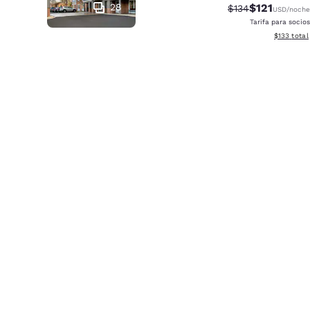
28
$121
Tarifa tachada:
Tarifa reduci
$134
USD
/noche
Tarifa para socios
Ver detall
$133
total