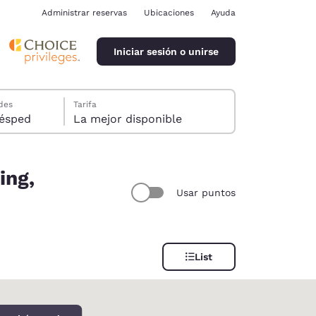
Administrar reservas
Ubicaciones
Ayuda
Iniciar sesión o unirse
des
Tarifa
ión, 1 huésped
La mejor disponible
ing,
Usar puntos
ina
List