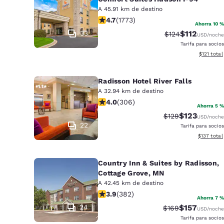
Canada
A 45.91 km de destino
Français
Calificación de 4.69 estrellas. Excep
4.7
(
1773
)
Ahorra 10 %
Europa
33
$112
Tarifa tachada:
Tarifa reduci
$124
USD
/noche
Tarifa para socios
Deutschla
Ver detall
$121
total
Deutsch
Radisson Hotel River Falls
Spain
English
A 32.94 km de destino
Calificación de 3.95 estrellas. Buen
4.0
(
306
)
Ahorra 5 %
Ireland
$123
Tarifa tachada:
Tarifa reduci
$129
USD
/noche
English
22
Tarifa para socios
Ver detall
$137
total
United Ki
English
Country Inn & Suites by Radisson,
Asia-Pacífico
Cottage Grove, MN
A 42.45 km de destino
Calificación de 3.9 estrellas. Bueno.
Australia
3.9
(
382
)
Ahorra 7 %
English
24
$157
Tarifa tachada:
Tarifa reduci
$169
USD
/noche
Tarifa para socios