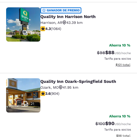
Quality Inn Harrison North
GANADOR DE PREMIO
Quality Inn Harrison North
Harrison
,
AR
43.39 km
Calificación de 4.28 estrellas. Excelente. 1064 reseñas
4.3
(
1064
)
36
Ahorra 10 %
$88
Tarifa tachada:
Tarifa reducida
$98
USD
/noche
Tarifa para socios
Ver detalles t
$101
total
Quality Inn Ozark-Springfield South
Quality Inn Ozark-Springfield South
Ozark
,
MO
41.95 km
Calificación de 3.59 estrellas. Bueno. 904 reseñas
3.6
(
904
)
21
Ahorra 10 %
$90
Tarifa tachada:
Tarifa reducida
$100
USD
/noche
Tarifa para socios
Ver detalles 
$98
total