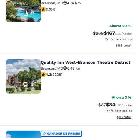
Branson
,
MO
4.74 km
Calificación de 2.25 estrellas. Razonable. 4 reseñas
2.3
(
4
)
44
Ahorra 20 %
$167
Tarifa tachada:
Tarifa reducida:
$209
USD
/noche
Tarifa para socios
Ver detalles t
$188
total
Quality Inn West-Branson Theatre District
Quality Inn West-Branson Theatre Di
Branson
,
MO
6.43 km
Calificación de 4.28 estrellas. Excelente. 2208 reseña
4.3
(
2208
)
31
Ahorra 3 %
$84
Tarifa tachada:
Tarifa reducida
$87
USD
/noche
Tarifa para socios
Ver detalles 
$96
total
Rodeway Inn Branson, Brick House
GANADOR DE PREMIO