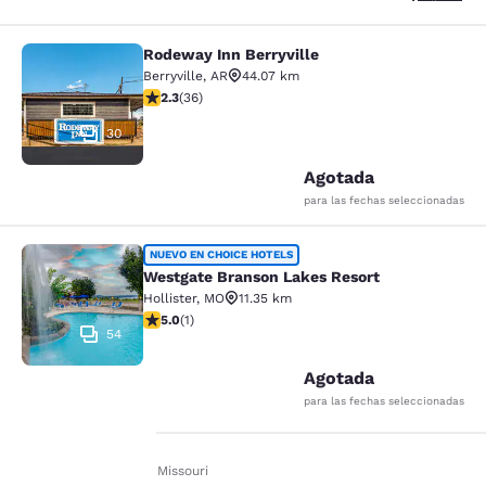
Rodeway Inn Berryville
Rodeway Inn Berryville
Berryville
,
AR
44.07 km
Calificación de 2.28 estrellas. Razonable. 36 reseñas
2.3
(
36
)
30
Agotada
para las fechas seleccionadas
Westgate Branson Lakes Resort
NUEVO EN CHOICE HOTELS
Westgate Branson Lakes Resort
Hollister
,
MO
11.35 km
Calificación de 5 estrellas. Excepcional. 1 reseña
5.0
(
1
)
54
Agotada
para las fechas seleccionadas
Inicio
Es Es
Missouri
Tu