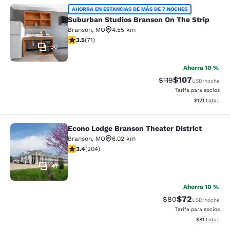
Suburban Studios Branson On The S
AHORRA EN ESTANCIAS DE MÁS DE 7 NOCHES
Suburban Studios Branson On The Strip
Branson
,
MO
4.55 km
Calificación de 3.52 estrellas. Bueno. 71 reseñas
3.5
(
71
)
30
Ahorra 10 %
$107
Tarifa tachada:
Tarifa reducida:
$119
USD
/noche
Tarifa para socios
Ver detalles t
$121
total
Econo Lodge Branson Theater District
Econo Lodge Branson Theater Distri
Branson
,
MO
6.02 km
Calificación de 3.38 estrellas. Bueno. 204 reseñas
3.4
(
204
)
41
Ahorra 10 %
$72
Tarifa tachada:
Tarifa reducida
$80
USD
/noche
Tarifa para socios
Ver detalles 
$81
total