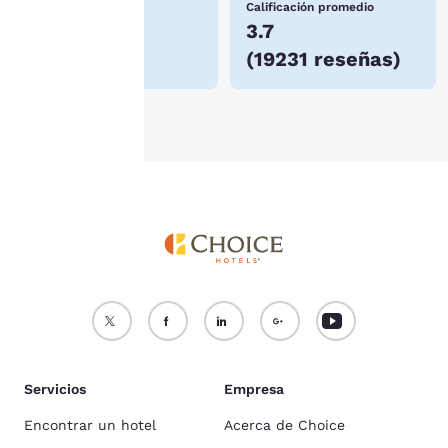
Precio más bajo
Calificación promedio
información, consulta
$72
3.7
nuestra
Política de
(
19231 reseñas
)
cookies
.
Aceptar todas las cookies
Rechazar todas las cookie
Servicios
Empresa
Encontrar un hotel
Acerca de Choice