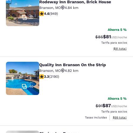
Rodeway Inn Branson, Brick House
Branson
,
MO
4.84 km
Calificación de 4.62 estrellas. Excepcional. 949 reseñ
4.6
(
949
)
30
Ahorra 5 %
$81
Tarifa tachada:
Tarifa reducid
$85
USD
/noche
Tarifa para socios
Ver detalles 
$91
total
Quality Inn Branson On the Strip
Quality Inn Branson On the Strip
Branson
,
MO
4.82 km
Calificación de 3.26 estrellas. Bueno. 2190 reseñas
3.3
(
2190
)
46
Ahorra 5 %
$87
Tarifa tachada:
Tarifa reducida
$91
USD
/noche
Tarifa para socios
Ver detalles 
Tasas incluidas
$99
total