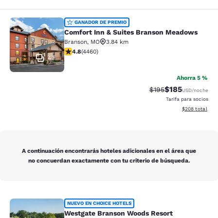
Comfort Inn & Suites Branson Mea
GANADOR DE PREMIO
Comfort Inn & Suites Branson Meadows
Branson
,
MO
3.84 km
Calificación de 4.76 estrellas. Excepcional. 4460 rese
4.8
(
4460
)
49
Ahorra 5 %
$185
Tarifa tachada:
Tarifa reducida:
$195
USD
/noche
Tarifa para socios
Ver detalles to
$208
total
A continuación encontrarás hoteles adicionales en el área que
no concuerdan exactamente con tu criterio de búsqueda.
Westgate Branson Woods Resort
NUEVO EN CHOICE HOTELS
Westgate Branson Woods Resort