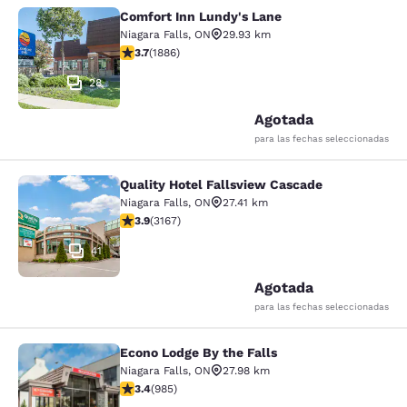
Comfort Inn Lundy's Lane
Comfort Inn Lundy's Lane
Niagara Falls
,
ON
29.93 km
Calificación de 3.66 estrellas. Bueno. 1886 reseñas
3.7
(
1886
)
28
Agotada
para las fechas seleccionadas
Quality Hotel Fallsview Cascade
Quality Hotel Fallsview Cascade
Niagara Falls
,
ON
27.41 km
Calificación de 3.9 estrellas. Bueno. 3167 reseñas
3.9
(
3167
)
41
Agotada
para las fechas seleccionadas
Econo Lodge By the Falls
Econo Lodge By the Falls
Niagara Falls
,
ON
27.98 km
Calificación de 3.37 estrellas. Bueno. 985 reseñas
3.4
(
985
)