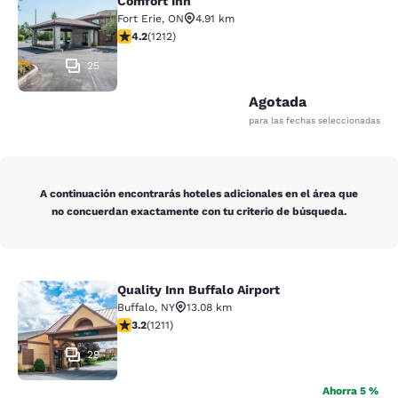
Comfort Inn
Comfort Inn
Fort Erie
,
ON
4.91 km
Calificación de 4.16 estrellas. Muy bueno. 1212 reseñas
4.2
(
1212
)
25
Agotada
para las fechas seleccionadas
A continuación encontrarás hoteles adicionales en el área que
no concuerdan exactamente con tu criterio de búsqueda.
Quality Inn Buffalo Airport
Quality Inn Buffalo Airport
Buffalo
,
NY
13.08 km
Calificación de 3.2 estrellas. Bueno. 1211 reseñas
3.2
(
1211
)
29
Ahorra 5 %