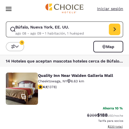
Carga completada
Saltar A Contenido Principal
Iniciar sesión
Búfalo, Nueva York, EE. UU.
Modificar búsqueda para Búfalo, Nueva York, EE. UU.. Fecha de entrada
ago 08 - ago 09
•
1 habitación, 1 huésped
1
Map
Ordenar y filtrar
1 filtro seleccionado actualmente
14 Hoteles que aceptan mascotas hoteles cerca de Búfalo, Nueva York, EE. UU. coinciden con tus filtros
Quality Inn Near Walden Galleria Mall
Quality Inn Near Walden Galleria Ma
Cheektowaga
,
NY
6.63 km
Calificación de 4.12 estrellas. Muy bueno. 1378 reseña
4.1
(
1378
)
35
Ahorra 10 %
$188
Tarifa tachada:
Tarifa reducida:
$209
USD
/noche
Tarifa para socios
Ver detalles to
$220
total