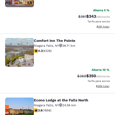
Ahorra 5 %
$343
Tarifa tachada:
Tarifa reducida:
$361
USD
/noche
Tarifa para socios
Ver detalles t
$391
total
Comfort Inn The Pointe
Comfort Inn The Pointe
Niagara Falls
,
NY
26.71 km
Calificación de 4.3 estrellas. Excelente. 4326 reseñas
4.3
(
4326
)
39
Ahorra 10 %
$350
Tarifa tachada:
Tarifa reducida:
$389
USD
/noche
Tarifa para socios
Ver detalles to
$399
total
Econo Lodge at the Falls North
Econo Lodge at the Falls North
Niagara Falls
,
NY
24.56 km
Calificación de 3.77 estrellas. Bueno. 1656 reseñas
3.8
(
1656
)