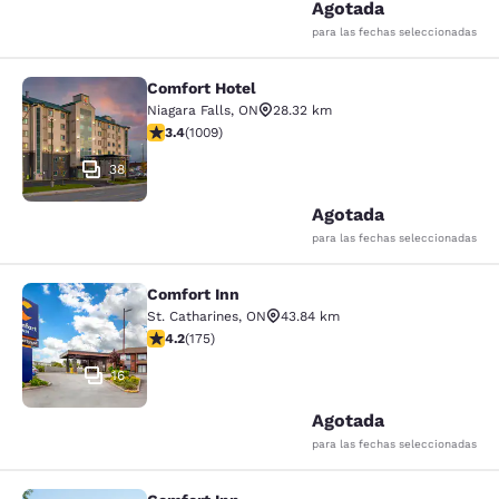
Agotada
para las fechas seleccionadas
Comfort Hotel
Comfort Hotel
Niagara Falls
,
ON
28.32 km
Calificación de 3.4 estrellas. Bueno. 1009 reseñas
3.4
(
1009
)
38
Agotada
para las fechas seleccionadas
Comfort Inn
Comfort Inn
St. Catharines
,
ON
43.84 km
Calificación de 4.22 estrellas. Excelente. 175 reseñas
4.2
(
175
)
16
Agotada
para las fechas seleccionadas