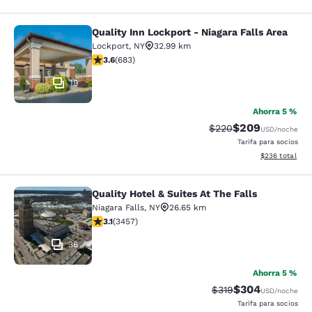
Quality Inn Lockport - Niagara Falls Area
Quality Inn Lockport - Niagara Falls
Lockport
,
NY
32.99 km
Calificación de 3.59 estrellas. Bueno. 683 reseñas
3.6
(
683
)
19
Ahorra 5 %
$209
Tarifa tachada:
Tarifa reducida:
$220
USD
/noche
Tarifa para socios
Ver detalles to
$236
total
Quality Hotel & Suites At The Falls
Quality Hotel & Suites At The Falls
Niagara Falls
,
NY
26.65 km
Calificación de 3.14 estrellas. Bueno. 3457 reseñas
3.1
(
3457
)
36
Ahorra 5 %
$304
Tarifa tachada:
Tarifa reducida:
$319
USD
/noche
Tarifa para socios