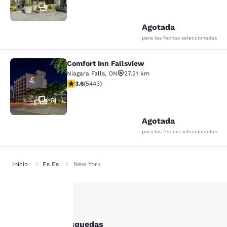
17
Agotada
para las fechas seleccionadas
Comfort Inn Fallsview
Comfort Inn Fallsview
Niagara Falls
,
ON
27.21 km
Calificación de 3.63 estrellas. Bueno. 5443 reseñas
3.6
(
5443
)
51
Agotada
para las fechas seleccionadas
Inicio
Es Es
New York
Tu
Otras Búfalo búsquedas