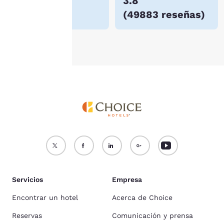
$123
3.8
nuestra
Política de
(
49883 reseñas
)
cookies
.
Aceptar todas las cookies
Rechazar todas las cookie
Servicios
Empresa
Encontrar un hotel
Acerca de Choice
Reservas
Comunicación y prensa