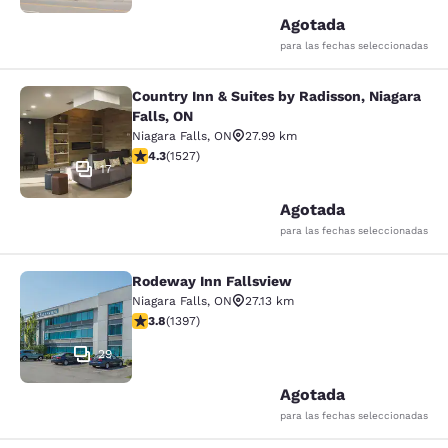
Agotada
para las fechas seleccionadas
Country Inn & Suites by Radisson, Niagara
Country Inn & Suites by Radisson, N
Falls, ON
Niagara Falls
,
ON
27.99 km
Calificación de 4.32 estrellas. Excelente. 1527 reseñas
4.3
(
1527
)
17
Agotada
para las fechas seleccionadas
Rodeway Inn Fallsview
Rodeway Inn Fallsview
Niagara Falls
,
ON
27.13 km
Calificación de 3.84 estrellas. Bueno. 1397 reseñas
3.8
(
1397
)
29
Agotada
para las fechas seleccionadas