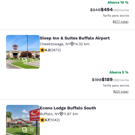
Ahorra 10 %
$494
Tarifa tachada:
Tarifa reducida:
$549
USD
/noche
Tarifa para socios
Ver detalles to
$577
total
Sleep Inn & Suites Buffalo Airport
Sleep Inn & Suites Buffalo Airport
Cheektowaga
,
NY
14.32 km
Calificación de 4.19 estrellas. Muy bueno. 2672 reseña
4.2
(
2672
)
29
Ahorra 5 %
$189
Tarifa tachada:
Tarifa reducida:
$199
USD
/noche
Tarifa para socios
Ver detalles t
$221
total
Econo Lodge Buffalo South
Econo Lodge Buffalo South
Buffalo
,
NY
11.87 km
Calificación de 3.66 estrellas. Bueno. 1042 reseñas
3.7
(
1042
)
30