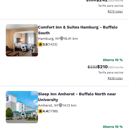
$269
USD
/noche
Tarifa para socios
Ver detalles to
$275
total
Comfort Inn & Suites Hamburg - Buffalo
Comfort Inn & Suites Hamburg - Buf
South
Hamburg
,
NY
16.41 km
Calificación de 3.45 estrellas. Bueno. 1433 reseñas
3.5
(
1433
)
24
Ahorra 10 %
$210
Tarifa tachada:
Tarifa reducida:
$233
USD
/noche
Tarifa para socios
Ver detalles to
$239
total
Sleep Inn Amherst - Buffalo North near
Sleep Inn Amherst - Buffalo North n
University
Amherst
,
NY
14.13 km
Calificación de 4.38 estrellas. Excelente. 1799 reseñas
4.4
(
1799
)
30
Ahorra 10 %