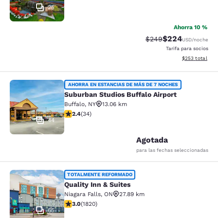
25
Ahorra 10 %
$224
Tarifa tachada:
Tarifa reducida:
$249
USD
/noche
Tarifa para socios
Ver detalles to
$253
total
Suburban Studios Buffalo Airport
AHORRA EN ESTANCIAS DE MÁS DE 7 NOCHES
Suburban Studios Buffalo Airport
Buffalo
,
NY
13.06 km
Calificación de 2.35 estrellas. Razonable. 34 reseñas
2.4
(
34
)
44
Agotada
para las fechas seleccionadas
Quality Inn & Suites
TOTALMENTE REFORMADO
Quality Inn & Suites
Niagara Falls
,
ON
27.89 km
Calificación de 2.96 estrellas. Razonable. 1820 reseña
3.0
(
1820
)
65