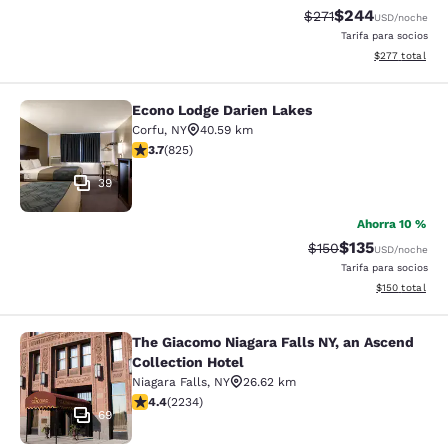
$244
Tarifa tachada:
Tarifa reducida:
$271
USD
/noche
Tarifa para socios
Ver detalles to
$277
total
Econo Lodge Darien Lakes
Econo Lodge Darien Lakes
Corfu
,
NY
40.59 km
Calificación de 3.68 estrellas. Bueno. 825 reseñas
3.7
(
825
)
39
Ahorra 10 %
$135
Tarifa tachada:
Tarifa reducida:
$150
USD
/noche
Tarifa para socios
Ver detalles t
$150
total
The Giacomo Niagara Falls NY, an Ascend
The Giacomo Niagara Falls NY, an A
Collection Hotel
Niagara Falls
,
NY
26.62 km
Calificación de 4.37 estrellas. Excelente. 2234 reseña
4.4
(
2234
)
69