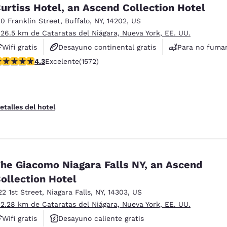
México
Mexico
urtiss Hotel, an Ascend Collection Hotel
Español
English
10 Franklin Street
,
Buffalo
,
NY
,
14202
,
US
 26.5 km de Cataratas del Niágara, Nueva York, EE. UU.
Wifi gratis
Desayuno continental gratis
Para no fuma
nd
Germany
España
English
Español
alificación de 4.32 estrellas. Excelente. 1572 reseñas
4.3
Excelente
(1572)
France
France
Français
English
etalles del hotel
Italia
Italy
Italiano
English
ngdom
he Giacomo Niagara Falls NY, an Ascend
ollection Hotel
22 1st Street
,
Niagara Falls
,
NY
,
14303
,
US
India
New Zealan
 2.28 km de Cataratas del Niágara, Nueva York, EE. UU.
English
English
Wifi gratis
Desayuno caliente gratis