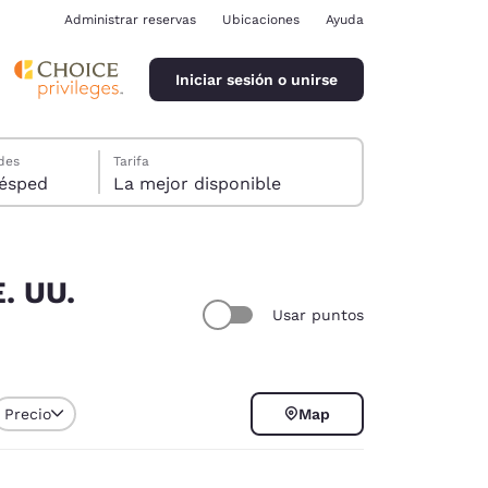
Administrar reservas
Ubicaciones
Ayuda
Iniciar sesión o unirse
des
Tarifa
ión, 1 huésped
La mejor disponible
. UU.
Usar puntos
ina
Precio
Map