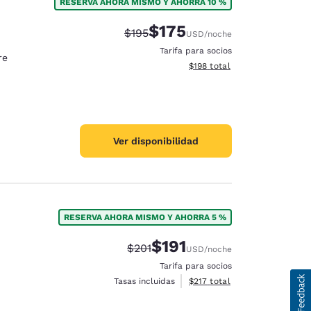
RESERVA AHORA MISMO Y AHORRA 10 %
$175
Tarifa tachada:
Tarifa reducida:
$195
USD
/noche
Tarifa para socios
re
Ver detalles totales estimado
$198
total
Ver disponibilidad
RESERVA AHORA MISMO Y AHORRA 5 %
$191
Tarifa tachada:
Tarifa reducida:
$201
USD
/noche
Tarifa para socios
Ver detalles totales estimado
Tasas incluidas
$217
total