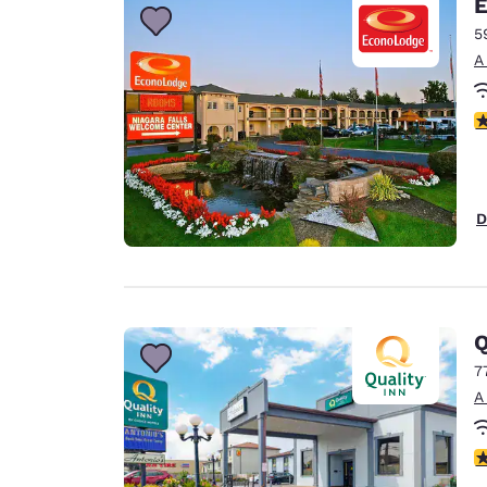
E
5
A
C
D
Q
7
A
C