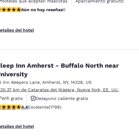
Hoteles que aceptan mascotas
Aparcamiento gratuito
ún no hay reseñas
Aún no hay reseñas
0
etalles del hotel
leep Inn Amherst - Buffalo North near
niversity
5 Inn Keepers Lane
,
Amherst
,
NY
,
14228
,
US
 20.37 km de Cataratas del Niágara, Nueva York, EE. UU.
Wifi gratis
Desayuno caliente gratis
alificación de 4.38 estrellas. Excelente. 1798 reseñas
4.4
Excelente
(1798)
Hoteles que aceptan mascotas
etalles del hotel