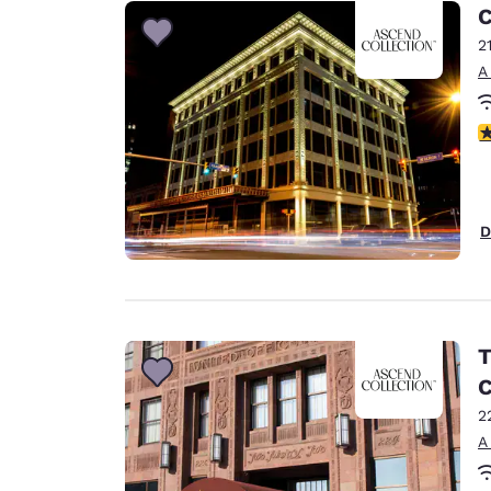
Canada
C
Français
2
Europa
A
Deutschla
Deutsch
C
Spain
English
D
Ireland
English
United Ki
English
T
Asia-Pacífico
C
2
Australia
A
English