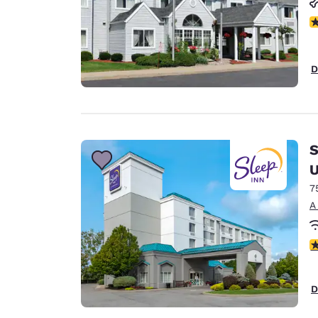
A
D
S
U
7
A
C
D