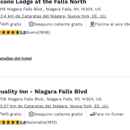
cono Lodge at the Falls North
919 Niagara Falls Blvd.
,
Niagara Falls
,
NY
,
14304
,
US
 3.4 km de Cataratas del Niágara, Nueva York, EE. UU.
Wifi gratis
Desayuno caliente gratis
Piscina al aire lib
alificación de 3.77 estrellas. Bueno. 1656 reseñas
3.8
Bueno
(1656)
etalles del hotel
uality Inn - Niagara Falls Blvd
708 Niagara Falls Blvd.
,
Niagara Falls
,
NY
,
14304
,
US
 5.07 km de Cataratas del Niágara, Nueva York, EE. UU.
Wifi gratis
Desayuno caliente gratis
Para no fumar
alificación de 2.79 estrellas. Razonable. 1913 reseñas
2.8
Razonable
(1913)