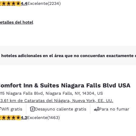
alificación de 4.37 estrellas. Excelente. 2234 reseñas
4.4
Excelente
(2234)
Hoteles que aceptan mascotas
etalles del hotel
 hoteles adicionales en el área que no concuerdan exactamente c
omfort Inn & Suites Niagara Falls Blvd USA
115 Niagara Falls Blvd
,
Niagara Falls
,
NY
,
14304
,
US
 3.61 km de Cataratas del Niágara, Nueva York, EE. UU.
Wifi gratis
Desayuno caliente gratis
Para no fumar
alificación de 4.35 estrellas. Excelente. 1463 reseñas
4.3
Excelente
(1463)