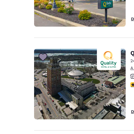
D
Q
2
A
C
D