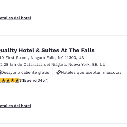
etalles del hotel
uality Hotel & Suites At The Falls
40 First Street
,
Niagara Falls
,
NY
,
14303
,
US
 2.28 km de Cataratas del Niágara, Nueva York, EE. UU.
Desayuno caliente gratis
Hoteles que aceptan mascotas
alificación de 3.14 estrellas. Bueno. 3457 reseñas
3.1
Bueno
(3457)
Para no fumar
etalles del hotel