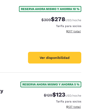
RESERVA AHORA MISMO Y AHORRA 10 %
$278
Tarifa tachada:
Tarifa reducida:
$309
USD
/noche
Tarifa para socios
Ver detalles totales estimado
$317
total
Ver disponibilidad
RESERVA AHORA MISMO Y AHORRA 5 %
ty
$123
Tarifa tachada:
Tarifa reducida:
$129
USD
/noche
Tarifa para socios
Ver detalles totales estimado
$137
total