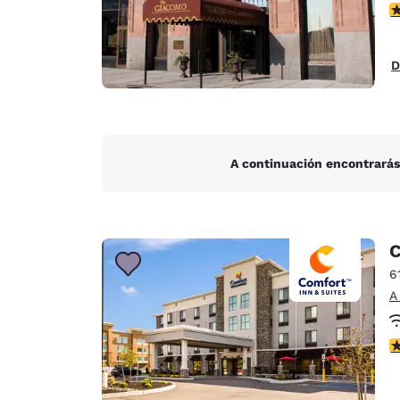
C
D
A continuación encontrarás
C
6
A
C