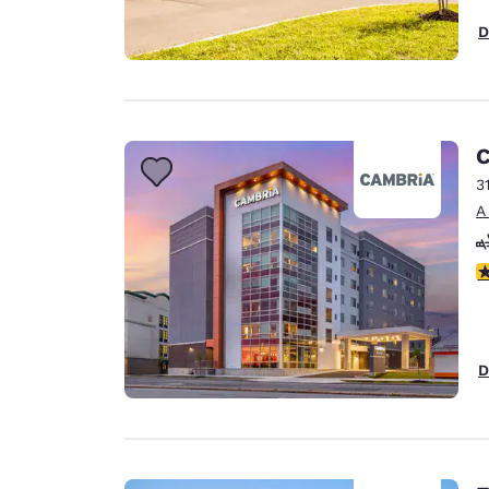
D
C
3
A
C
D