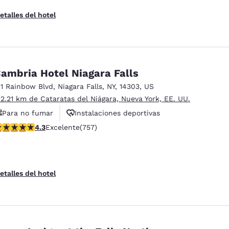
etalles del hotel
ambria Hotel Niagara Falls
11 Rainbow Blvd
,
Niagara Falls
,
NY
,
14303
,
US
 2.21 km de Cataratas del Niágara, Nueva York, EE. UU.
Para no fumar
Instalaciones deportivas
alificación de 4.26 estrellas. Excelente. 757 reseñas
4.3
Excelente
(757)
Sala de reuniones
etalles del hotel