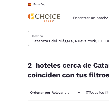
Carga completada
Saltar A Contenido Principal
Español
Encontrar un hotel
Buscar hoteles
Destino
Región y ubicac
España
Español
2 hoteles cerca de Cataratas del Niágara, Nueva 
Selecciona t
2 hoteles cerca de Cata
América
coinciden con tus filtro
United Sta
English
Ordenar por
Relevancia
Todos los fil
América L
1 fil
Português