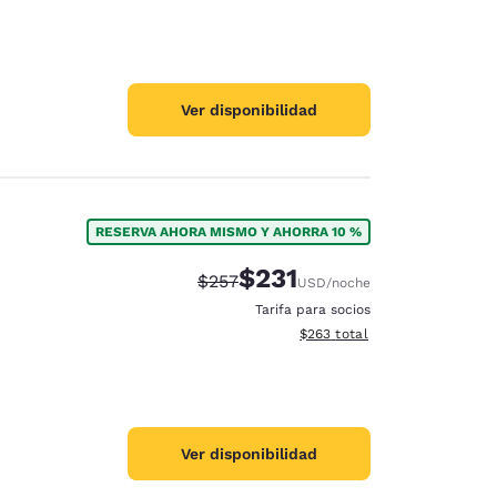
Ver disponibilidad
RESERVA AHORA MISMO Y AHORRA 10 %
$231
Tarifa tachada:
Tarifa reducida:
$257
USD
/noche
Tarifa para socios
Ver detalles totales estimado
$263
total
Ver disponibilidad