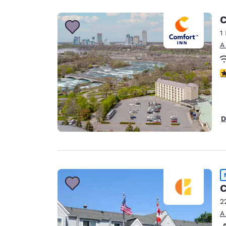
C
1
A
C
D
C
2
A