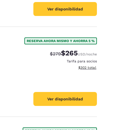
Ver disponibilidad
RESERVA AHORA MISMO Y AHORRA 5 %
$265
Tarifa tachada:
Tarifa reducida:
$279
USD
/noche
Tarifa para socios
Ver detalles totales estimado
$302
total
Ver disponibilidad