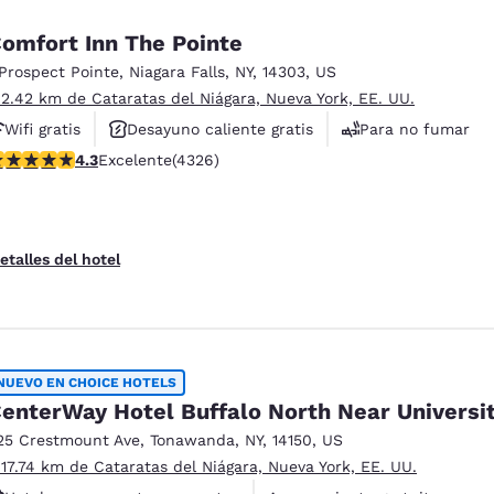
omfort Inn The Pointe
 Prospect Pointe
,
Niagara Falls
,
NY
,
14303
,
US
 2.42 km de Cataratas del Niágara, Nueva York, EE. UU.
Wifi gratis
Desayuno caliente gratis
Para no fumar
alificación de 4.3 estrellas. Excelente. 4326 reseñas
4.3
Excelente
(4326)
etalles del hotel
NUEVO EN CHOICE HOTELS
enterWay Hotel Buffalo North Near Universi
25 Crestmount Ave
,
Tonawanda
,
NY
,
14150
,
US
 17.74 km de Cataratas del Niágara, Nueva York, EE. UU.