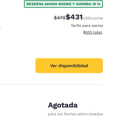
RESERVA AHORA MISMO Y AHORRA 10 %
$431
Tarifa tachada:
Tarifa reducida:
$479
USD
/noche
Tarifa para socios
r
Ver detalles totales estimado
$503
total
Ver disponibilidad
Agotada
para las fechas seleccionadas
d