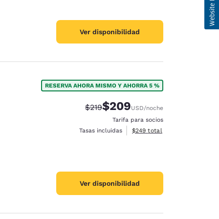
Ver disponibilidad
RESERVA AHORA MISMO Y AHORRA 5 %
$209
Tarifa tachada:
Tarifa reducida:
$219
USD
/noche
Tarifa para socios
Ver detalles totales estimado
Tasas incluidas
$249
total
Ver disponibilidad