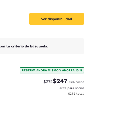
Ver disponibilidad
on tu criterio de búsqueda.
RESERVA AHORA MISMO Y AHORRA 10 %
$247
Tarifa tachada:
Tarifa reducida:
$274
USD
/noche
Tarifa para socios
Ver detalles totales estimado
$279
total