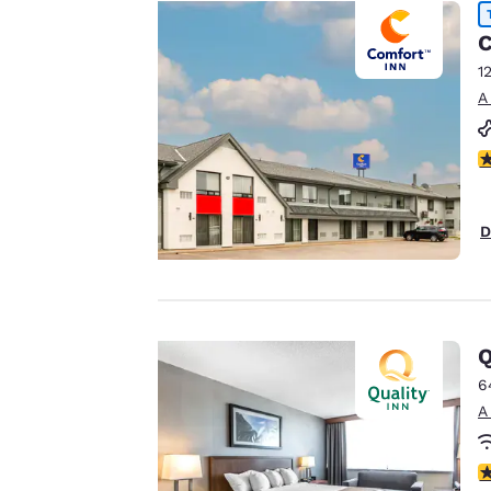
Tu
Canada
Français
C
privacidad
Europa
1
es
A
Deutschla
Deutsch
importante
C
para
Spain
English
nosotros.
D
Ireland
English
Nuestro sitio web
utiliza cookies,
United Ki
English
incluidas cookies de
Q
terceros, con fines de
Asia-Pacífico
6
rendimiento y para
A
ofrecerte una
Australia
English
experiencia web
C
personalizada al