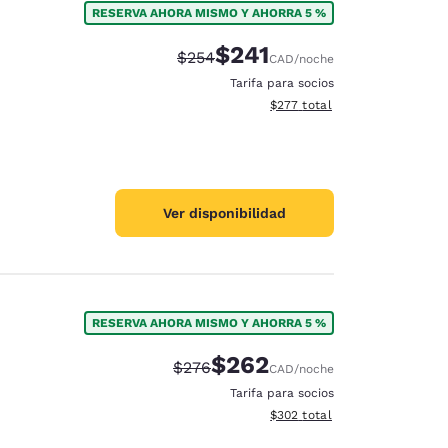
RESERVA AHORA MISMO Y AHORRA 5 %
$241
Tarifa tachada:
Tarifa reducida:
$254
CAD
/noche
Tarifa para socios
Ver detalles totales estimado
$277
total
Ver disponibilidad
RESERVA AHORA MISMO Y AHORRA 5 %
$262
Tarifa tachada:
Tarifa reducida:
$276
CAD
/noche
d
Tarifa para socios
Ver detalles totales estimado
$302
total