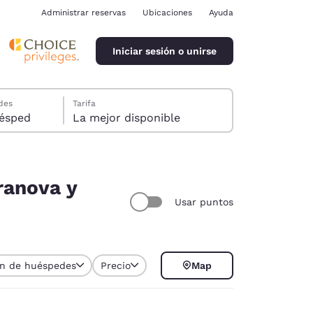
Administrar reservas
Ubicaciones
Ayuda
Iniciar sesión o unirse
des
Tarifa
ión, 1 huésped
La mejor disponible
ranova y
Usar puntos
ina
ión de huéspedes
Precio
Map