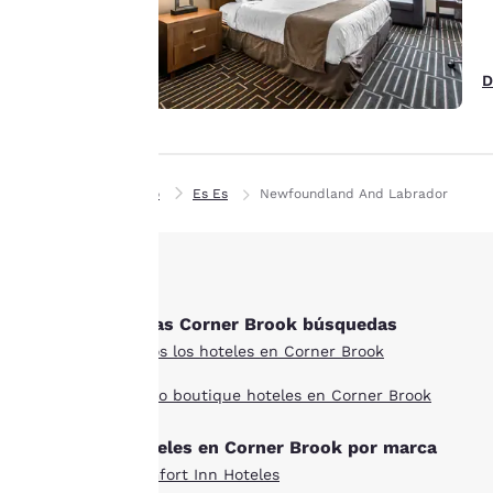
mostrar anuncios de
acuerdo con tus
preferencias de
D
navegación. Esto nos
permite recordar tus
datos, mostrarte
productos de interés
Aceptar todas las cook
Inicio
Es Es
Newfoundland And Labrador
y seguir mejorando
nuestros servicios.
Puedes cambiar estos
ajustes en cualquier
momento
Otras Corner Brook búsquedas
consultando nuestra
Todos los hoteles en Corner Brook
Política de cookies y
siguiendo las
Estilo boutique hoteles en Corner Brook
instrucciones
contenidas en ella. Al
Hoteles en Corner Brook por marca
hacer clic en
Comfort Inn Hoteles
«Aceptar todas las