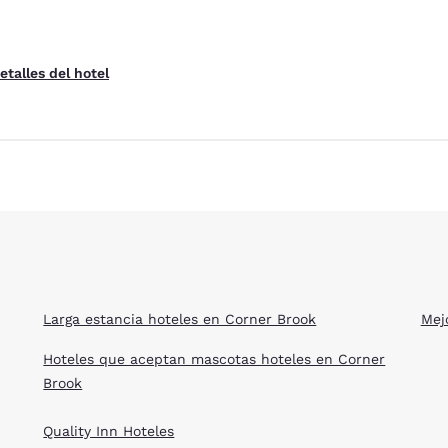
etalles del hotel
ies
Rechazar todas las cookies
Configu
Larga estancia hoteles en Corner Brook
Mej
Hoteles que aceptan mascotas hoteles en Corner
Brook
Quality Inn Hoteles