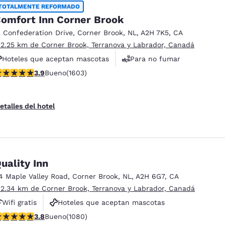
México
Mexico
TOTALMENTE REFORMADO
Español
English
omfort Inn Corner Brook
2 Confederation Drive
,
Corner Brook
,
NL
,
A2H 7K5
,
CA
 2.25 km de Corner Brook, Terranova y Labrador, Canadá
nd
Germany
España
Hoteles que aceptan mascotas
Para no fumar
English
Español
alificación de 3.91 estrellas. Bueno. 1603 reseñas
3.9
Bueno
(1603)
Servicio de lavandería
France
France
Français
English
etalles del hotel
Italia
Italy
Italiano
English
ngdom
uality Inn
4 Maple Valley Road
,
Corner Brook
,
NL
,
A2H 6G7
,
CA
 2.34 km de Corner Brook, Terranova y Labrador, Canadá
India
New Zealan
Wifi gratis
Hoteles que aceptan mascotas
English
English
alificación de 3.84 estrellas. Bueno. 1080 reseñas
3.8
Bueno
(1080)
Para no fumar