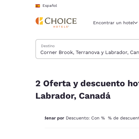
Carga completada
Saltar A Contenido Principal
Español
Encontrar un hotel
Buscar hoteles
Destino
Región y ubicac
España
Español
2 Oferta y descuento hoteles cerca de Corner B
Selecciona t
2 Oferta y descuento ho
América
Labrador, Canadá
United Sta
English
Ordenar por
Descuento: Con % % de descuen
América L
Português