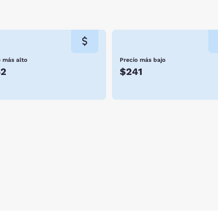
o más alto
Precio más bajo
62
$241