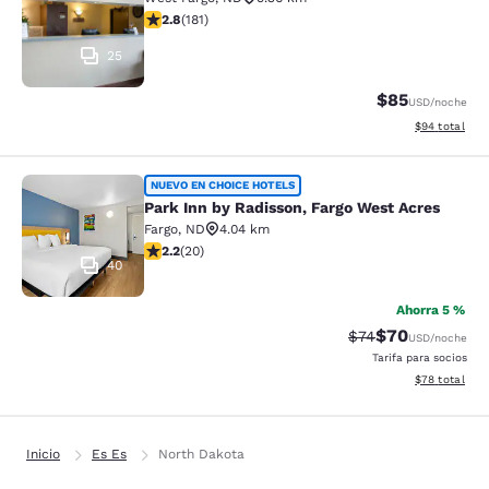
Calificación de 2.82 estrellas. Razonable. 181 reseñas
2.8
(
181
)
25
$85
USD
/noche
Ver detalles 
$94
total
Park Inn by Radisson, Fargo West A
NUEVO EN CHOICE HOTELS
Park Inn by Radisson, Fargo West Acres
Fargo
,
ND
4.04 km
Calificación de 2.2 estrellas. Razonable. 20 reseñas
2.2
(
20
)
40
Ahorra 5 %
$70
Tarifa tachada:
Tarifa reducida
$74
USD
/noche
Tarifa para socios
Ver detalles 
$78
total
Inicio
Es Es
North Dakota