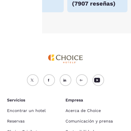
(
7907 reseñas
)
cookies
.
Aceptar todas las cookies
Rechazar todas las cookie
Servicios
Empresa
Encontrar un hotel
Acerca de Choice
Reservas
Comunicación y prensa