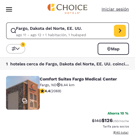
Carga completada
Saltar A Contenido Principal
Iniciar sesión
Fargo, Dakota del Norte, EE. UU.
Modificar búsqueda para Fargo, Dakota del Norte, EE. UU.. Fecha de ent
ago 11 - ago 12
•
1 habitación, 1 huésped
1
Map
Ordenar y filtrar
1 filtro seleccionado actualmente
1 hoteles cerca de Fargo, Dakota del Norte, EE. UU. coinciden con tus filtros
Comfort Suites Fargo Medical Center
Comfort Suites Fargo Medical Cente
Fargo
,
ND
6.44 km
Calificación de 4.43 estrellas. Excelente. 2069 reseña
4.4
(
2069
)
29
Ahorra 10 %
$126
Tarifa tachada:
Tarifa reducida:
$140
USD
/noche
Tarifa para socios
Ver detalles t
$140
total