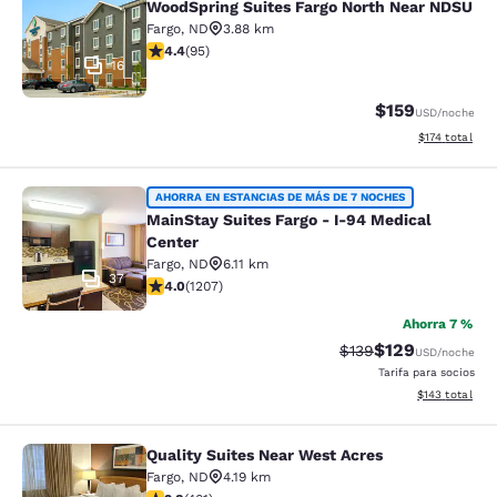
WoodSpring Suites Fargo North Near NDSU
Fargo
,
ND
3.88 km
Calificación de 4.4 estrellas. Excelente. 95 reseñas
4.4
(
95
)
16
$159
USD
/noche
Ver detalles t
$174
total
MainStay Suites Fargo - I-94 Medica
AHORRA EN ESTANCIAS DE MÁS DE 7 NOCHES
MainStay Suites Fargo - I-94 Medical
Center
Fargo
,
ND
6.11 km
37
Calificación de 4 estrellas. Muy bueno. 1207 reseñas
4.0
(
1207
)
Ahorra 7 %
$129
Tarifa tachada:
Tarifa reducida:
$139
USD
/noche
Tarifa para socios
Ver detalles t
$143
total
Quality Suites Near West Acres
Quality Suites Near West Acres
Fargo
,
ND
4.19 km
Calificación de 2.81 estrellas. Razonable. 401 reseñas