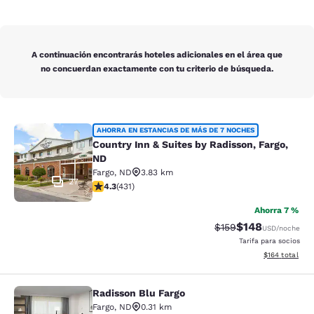
A continuación encontrarás hoteles adicionales en el área que
no concuerdan exactamente con tu criterio de búsqueda.
Country Inn & Suites by Radisson, F
AHORRA EN ESTANCIAS DE MÁS DE 7 NOCHES
Country Inn & Suites by Radisson, Fargo,
ND
Fargo
,
ND
3.83 km
27
Calificación de 4.26 estrellas. Excelente. 431 reseñas
4.3
(
431
)
Ahorra 7 %
$148
Tarifa tachada:
Tarifa reducida:
$159
USD
/noche
Tarifa para socios
Ver detalles t
$164
total
Radisson Blu Fargo
Radisson Blu Fargo
Fargo
,
ND
0.31 km