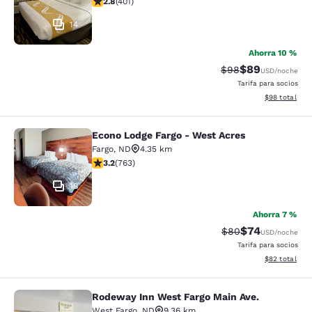
2.8
(
401
)
14
Ahorra 10 %
$89
Tarifa tachada:
Tarifa reducida
$98
USD
/noche
Tarifa para socios
Ver detalles 
$98
total
Econo Lodge Fargo - West Acres
Econo Lodge Fargo - West Acres
Fargo
,
ND
4.35 km
Calificación de 3.19 estrellas. Bueno. 763 reseñas
3.2
(
763
)
19
Ahorra 7 %
$74
Tarifa tachada:
Tarifa reducida
$80
USD
/noche
Tarifa para socios
Ver detalles 
$82
total
Rodeway Inn West Fargo Main Ave.
Rodeway Inn West Fargo Main Ave.
West Fargo
,
ND
9.36 km