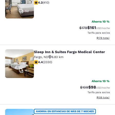
Calificación de 4.2 estrellas. Excelente. 410 reseñas
4.2
(
410
)
52
Ahorra 10 %
$161
Tarifa tachada:
Tarifa reducida:
$179
USD
/noche
Tarifa para socios
Ver detalles t
$178
total
Sleep Inn & Suites Fargo Medical Center
Sleep Inn & Suites Fargo Medical Ce
Fargo
,
ND
6.83 km
Calificación de 4.4 estrellas. Excelente. 2330 reseñas
4.4
(
2330
)
40
Ahorra 10 %
$98
Tarifa tachada:
Tarifa reducida
$109
USD
/noche
Tarifa para socios
Ver detalles t
$108
total
WoodSpring Suites Fargo North Nea
AHORRA EN ESTANCIAS DE MÁS DE 7 NOCHES