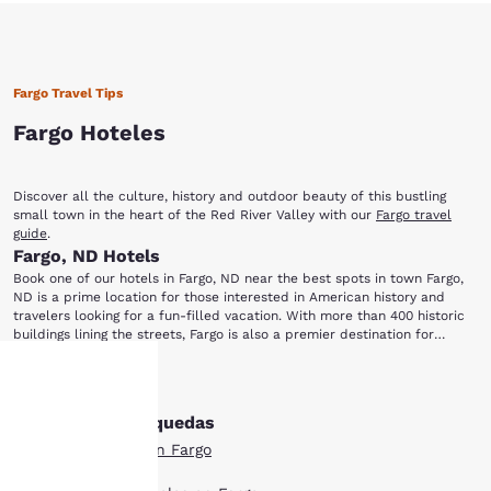
Fargo Travel Tips
Fargo Hoteles
Discover all the culture, history and outdoor beauty of this bustling
small town in the heart of the Red River Valley with our
Fargo travel
guide
.
Fargo, ND Hotels
Book one of our hotels in Fargo, ND near the best spots in town Fargo,
ND is a prime location for those interested in American history and
travelers looking for a fun-filled vacation. With more than 400 historic
buildings lining the streets, Fargo is also a premier destination for
shopping, nightlife, family fun and performing arts. Fargo Deals
The next time you're in town, be sure to check out these popular local
Mostrar más
spots just minutes away from our Fargo hotels: Dike East Park Section 9
Cyber Cafe Fargo-Moorhead Opera Now and Then Shoppe Historical
Otras Fargo búsquedas
Tu
and Cultural Society of Clay County The Bomb Shelter Dike East Park is
perfect for fishing and picnicking along the Red River. In June, the park
Todos los hoteles en Fargo
hosts the Lil' Fishermen's Derby and two farmer's markets from July
privacidad
through September. Stop by the Historical and Cultural Society of Clay