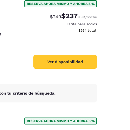
RESERVA AHORA MISMO Y AHORRA 5 %
$237
Tarifa tachada:
Tarifa reducida:
$249
USD
/noche
Tarifa para socios
Ver detalles totales estimado
$264
total
s
Ver disponibilidad
on tu criterio de búsqueda.
d
RESERVA AHORA MISMO Y AHORRA 5 %