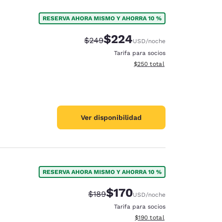
RESERVA AHORA MISMO Y AHORRA 10 %
$224
Tarifa tachada:
Tarifa reducida:
$249
USD
/noche
Tarifa para socios
Ver detalles totales estimado
$250
total
Ver disponibilidad
RESERVA AHORA MISMO Y AHORRA 10 %
$170
Tarifa tachada:
Tarifa reducida:
$189
USD
/noche
Tarifa para socios
Ver detalles totales estimado
$190
total