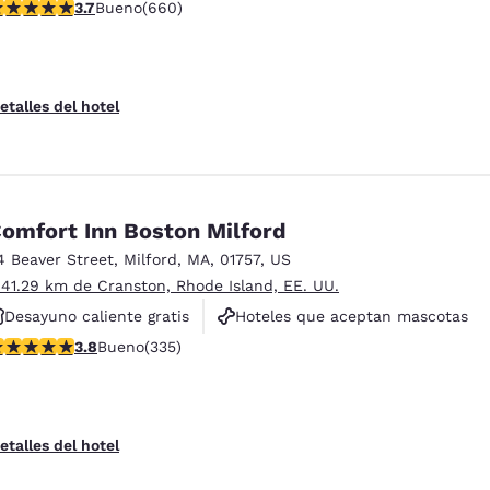
alificación de 3.66 estrellas. Bueno. 660 reseñas
3.7
Bueno
(660)
Instalaciones deportivas
etalles del hotel
omfort Inn Boston Milford
4 Beaver Street
,
Milford
,
MA
,
01757
,
US
 41.29 km de Cranston, Rhode Island, EE. UU.
Desayuno caliente gratis
Hoteles que aceptan mascotas
alificación de 3.83 estrellas. Bueno. 335 reseñas
3.8
Bueno
(335)
Para no fumar
etalles del hotel