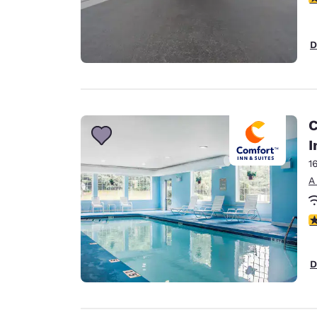
D
C
I
1
A
C
D