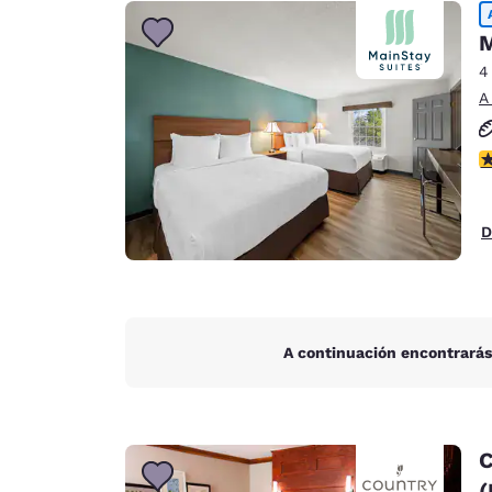
Canada
Français
M
Europa
4
A
Deutschla
Deutsch
C
Spain
English
D
Ireland
English
United Ki
English
A continuación encontrarás
Asia-Pacífico
Australia
English
C
(