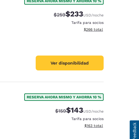
RESERVA AHORA MISMO Y AHORRA 10 %
$233
Tarifa tachada:
Tarifa reducida:
$259
USD
/noche
Tarifa para socios
Ver detalles totales estimado
$266
total
Ver disponibilidad
RESERVA AHORA MISMO Y AHORRA 10 %
$143
Tarifa tachada:
Tarifa reducida:
$159
USD
/noche
Tarifa para socios
Ver detalles totales estimado
$163
total