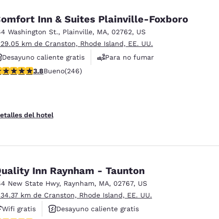
omfort Inn & Suites Plainville-Foxboro
64 Washington St.
,
Plainville
,
MA
,
02762
,
US
 29.05 km de Cranston, Rhode Island, EE. UU.
Desayuno caliente gratis
Para no fumar
alificación de 3.8 estrellas. Bueno. 246 reseñas
3.8
Bueno
(246)
Instalaciones deportivas
etalles del hotel
uality Inn Raynham - Taunton
64 New State Hwy
,
Raynham
,
MA
,
02767
,
US
 34.37 km de Cranston, Rhode Island, EE. UU.
Wifi gratis
Desayuno caliente gratis