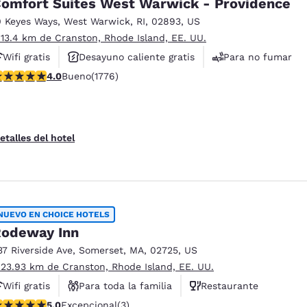
omfort Suites West Warwick - Providence
0 Keyes Ways
,
West Warwick
,
RI
,
02893
,
US
 13.4 km de Cranston, Rhode Island, EE. UU.
Wifi gratis
Desayuno caliente gratis
Para no fumar
alificación de 3.97 estrellas. Bueno. 1776 reseñas
4.0
Bueno
(1776)
etalles del hotel
NUEVO EN CHOICE HOTELS
odeway Inn
37 Riverside Ave
,
Somerset
,
MA
,
02725
,
US
 23.93 km de Cranston, Rhode Island, EE. UU.
Wifi gratis
Para toda la familia
Restaurante
alificación de 5 estrellas. Excepcional. 3 reseñas
5.0
Excepcional
(3)