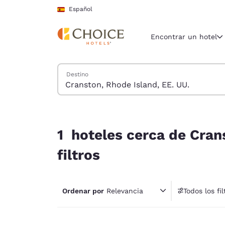
Carga completada
Saltar A Contenido Principal
Español
Encontrar un hotel
Buscar hoteles
Destino
Región y ubicac
España
Español
1 hoteles cerca de Cranston, Rhode Island, EE. U
Selecciona t
1 hoteles cerca de Cran
América
filtros
United Sta
English
Ordenar por
Relevancia
Todos los fil
América L
1 fil
Português