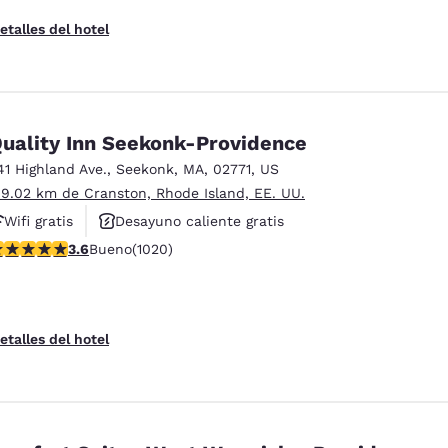
etalles del hotel
uality Inn Seekonk-Providence
41 Highland Ave.
,
Seekonk
,
MA
,
02771
,
US
 9.02 km de Cranston, Rhode Island, EE. UU.
Wifi gratis
Desayuno caliente gratis
alificación de 3.56 estrellas. Bueno. 1020 reseñas
3.6
Bueno
(1020)
Hoteles que aceptan mascotas
etalles del hotel