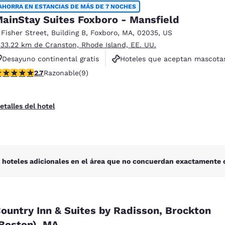
México
Mexico
AHORRA EN ESTANCIAS DE MÁS DE 7 NOCHES
Español
English
ainStay Suites Foxboro - Mansfield
 Fisher Street
,
Building B
,
Foxboro
,
MA
,
02035
,
US
 33.22 km de Cranston, Rhode Island, EE. UU.
nd
Germany
España
Desayuno continental gratis
Hoteles que aceptan mascota
English
Español
alificación de 2.67 estrellas. Razonable. 9 reseñas
2.7
Razonable
(9)
Instalaciones deportivas
France
France
Français
English
etalles del hotel
Italia
Italy
Italiano
English
ngdom
 hoteles adicionales en el área que no concuerdan exactamente c
India
New Zealan
English
English
ountry Inn & Suites by Radisson, Brockton
Boston), MA