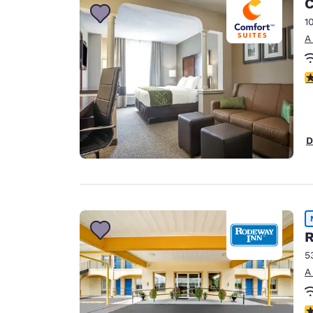
C
1
A
C
D
R
5
A
C