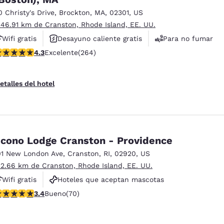
0 Christy's Drive
,
Brockton
,
MA
,
02301
,
US
 46.91 km de Cranston, Rhode Island, EE. UU.
Wifi gratis
Desayuno caliente gratis
Para no fumar
alificación de 4.28 estrellas. Excelente. 264 reseñas
4.3
Excelente
(264)
etalles del hotel
cono Lodge Cranston - Providence
01 New London Ave
,
Cranston
,
RI
,
02920
,
US
 2.66 km de Cranston, Rhode Island, EE. UU.
Wifi gratis
Hoteles que aceptan mascotas
alificación de 3.39 estrellas. Bueno. 70 reseñas
3.4
Bueno
(70)
Centro de negocios