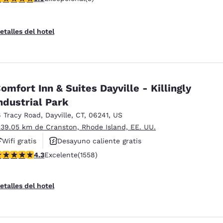
etalles del hotel
omfort Inn & Suites Dayville - Killingly
ndustrial Park
6 Tracy Road
,
Dayville
,
CT
,
06241
,
US
 39.05 km de Cranston, Rhode Island, EE. UU.
Wifi gratis
Desayuno caliente gratis
alificación de 4.27 estrellas. Excelente. 1558 reseñas
4.3
Excelente
(1558)
Hoteles que aceptan mascotas
etalles del hotel