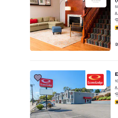
5
A
C
D
E
1
A
C