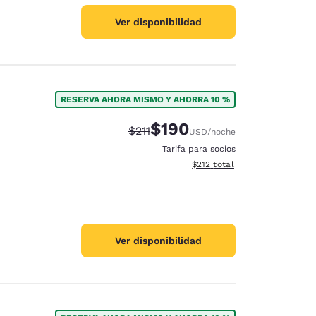
Ver disponibilidad
RESERVA AHORA MISMO Y AHORRA 10 %
$190
Tarifa tachada:
Tarifa reducida:
$211
USD
/noche
Tarifa para socios
Ver detalles totales estimado
$212
total
Ver disponibilidad