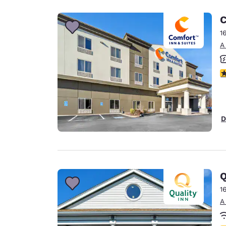
C
1
A
C
D
Q
1
A