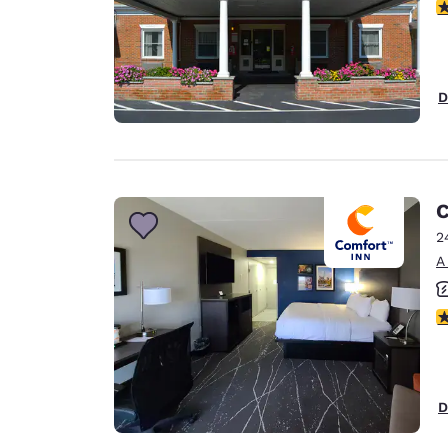
C
D
C
2
A
C
D