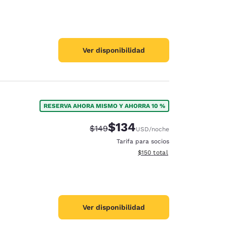
Ver disponibilidad
RESERVA AHORA MISMO Y AHORRA 10 %
$134
Tarifa tachada:
Tarifa reducida:
$149
USD
/noche
Tarifa para socios
Ver detalles totales estimado
$150
total
Ver disponibilidad