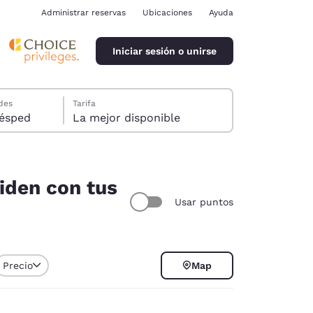
Administrar reservas
Ubicaciones
Ayuda
Iniciar sesión o unirse
des
Tarifa
ión, 1 huésped
La mejor disponible
ciden con tus
Usar puntos
ina
Precio
Map