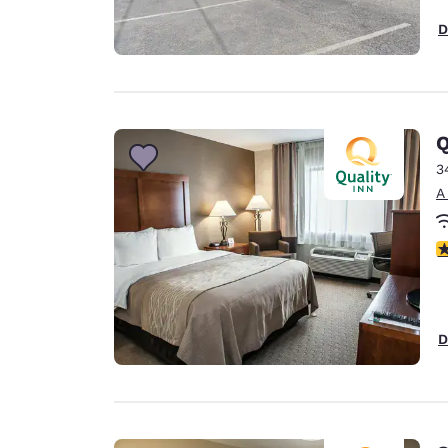
D
Q
3
A
C
D