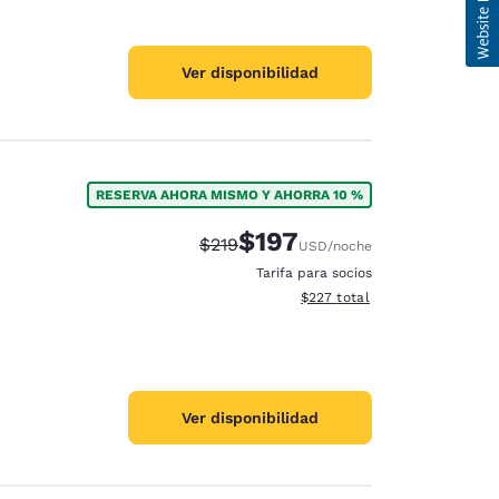
Ver disponibilidad
RESERVA AHORA MISMO Y AHORRA 10 %
$197
Tarifa tachada:
Tarifa reducida:
$219
USD
/noche
Tarifa para socios
Ver detalles totales estimado
$227
total
Ver disponibilidad