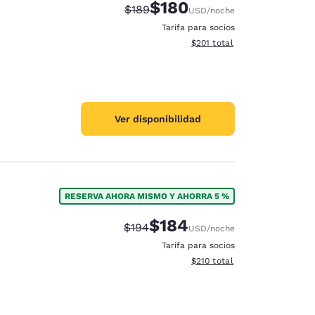
$180
Tarifa tachada:
Tarifa reducida:
$189
USD
/noche
Tarifa para socios
Ver detalles totales estimado
$201
total
Ver disponibilidad
RESERVA AHORA MISMO Y AHORRA 5 %
$184
Tarifa tachada:
Tarifa reducida:
$194
USD
/noche
Tarifa para socios
Ver detalles totales estimado
$210
total