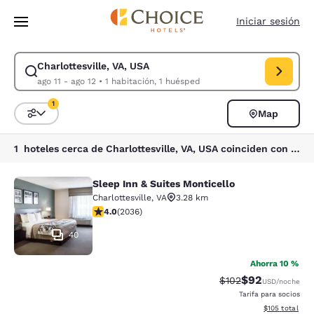
Carga completada
Saltar A Contenido Principal
Iniciar sesión
Charlottesville, VA, USA
Modificar búsqueda para Charlottesville, VA, USA. Fecha de entrada ago
ago 11 - ago 12
•
1 habitación, 1 huésped
1
Map
Ordenar y filtrar
1 filtro seleccionado actualmente
1 hoteles cerca de Charlottesville, VA, USA coinciden con tus filtros
Sleep Inn & Suites Monticello
Sleep Inn & Suites Monticello
Charlottesville
,
VA
3.28 km
Calificación de 4.03 estrellas. Muy bueno. 2036 reseñ
4.0
(
2036
)
40
Ahorra 10 %
$92
Tarifa tachada:
Tarifa reducida
$102
USD
/noche
Tarifa para socios
Ver detalles t
$105
total