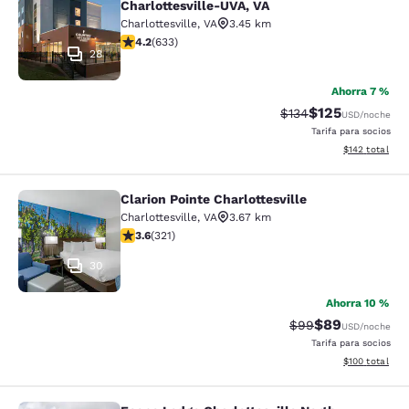
Charlottesville-UVA, VA
Charlottesville
,
VA
3.45 km
Calificación de 4.21 estrellas. Excelente. 633 reseñas
4.2
(
633
)
28
Ahorra 7 %
$125
Tarifa tachada:
Tarifa reducida:
$134
USD
/noche
Tarifa para socios
Ver detalles t
$142
total
Clarion Pointe Charlottesville
Clarion Pointe Charlottesville
Charlottesville
,
VA
3.67 km
Calificación de 3.59 estrellas. Bueno. 321 reseñas
3.6
(
321
)
30
Ahorra 10 %
$89
Tarifa tachada:
Tarifa reducida
$99
USD
/noche
Tarifa para socios
Ver detalles t
$100
total