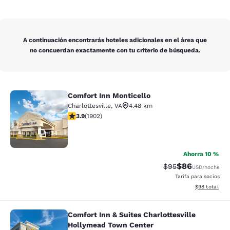
A continuación encontrarás hoteles adicionales en el área que
no concuerdan exactamente con tu criterio de búsqueda.
Comfort Inn Monticello
Comfort Inn Monticello
Charlottesville
,
VA
4.48 km
Calificación de 3.93 estrellas. Bueno. 1902 reseñas
3.9
(
1902
)
34
Ahorra 10 %
$86
Tarifa tachada:
Tarifa reducida
$95
USD
/noche
Tarifa para socios
Ver detalles 
$98
total
Comfort Inn & Suites Charlottesville
Comfort Inn & Suites Charlottesvil
Hollymead Town Center