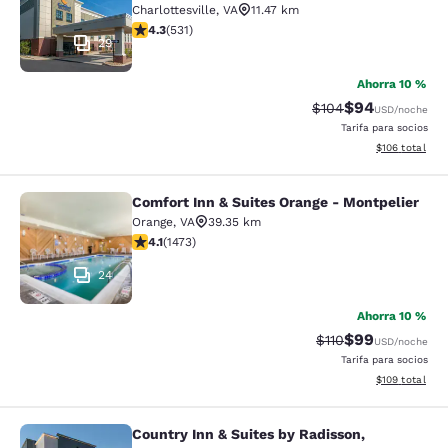
Charlottesville
,
VA
11.47 km
Calificación de 4.35 estrellas. Excelente. 531 reseñas
4.3
(
531
)
29
Ahorra 10 %
$94
Tarifa tachada:
Tarifa reducida
$104
USD
/noche
Tarifa para socios
Ver detalles t
$106
total
Comfort Inn & Suites Orange - Montpelier
Comfort Inn & Suites Orange - Mont
Orange
,
VA
39.35 km
Calificación de 4.11 estrellas. Muy bueno. 1473 reseñas
4.1
(
1473
)
24
Ahorra 10 %
$99
Tarifa tachada:
Tarifa reducida
$110
USD
/noche
Tarifa para socios
Ver detalles t
$109
total
Country Inn & Suites by Radisson,
Country Inn & Suites by Radisson, C