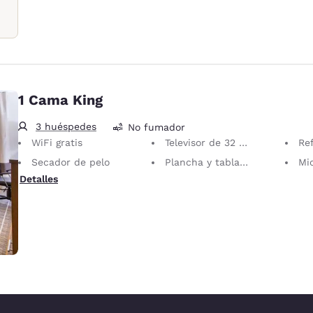
1 Cama King
3 huéspedes
No fumador
WiFi gratis
Televisor de 32 pulgadas LCD/Plasma
Re
Secador de pelo
Plancha y tabla de planchar
Mi
Detalles