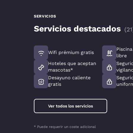
SERVICIOS
Servicios destacados
(
21
Piscina
Wifi prémium gratis
libre
Hoteles que aceptan
Seguri
mascotas*
vigilan
Desayuno caliente
Seguri
gratis
unifor
Ver todos los servicios
* Puede requerir un coste adicional