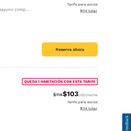
Tarifa para socios
yuno completo gratis
Ver detalles totales estimado
$114
total
Reserva ahora
QUEDA 1 HABITACIÓN CON ESTA TARIFA
$103
Tarifa tachada:
Tarifa reducida:
$114
USD
/noche
Tarifa para socios
Ver detalles totales estimado
$114
total