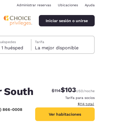
Administrar reservas
Ubicaciones
Ayuda
Iniciar sesión o unirse
huéspedes
Tarifa
1 habitación, 1 huésped
La mejor disponible
r South
$103
Tarifa tachada:
Tarifa reducida:
$114
USD
/noche
ina
Tarifa para socios
Ver detalles totales estimado
$114
total
0) 866-0008
Ver habitaciones