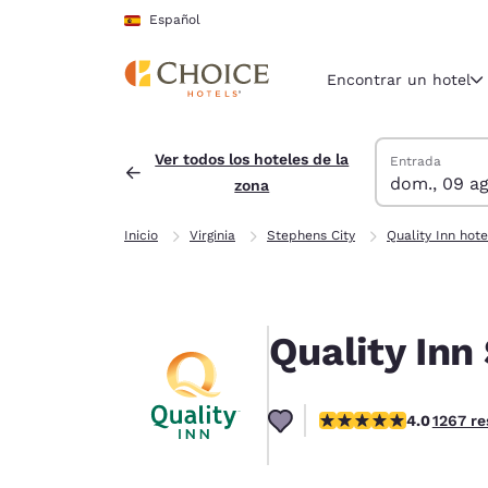
Carga completada
Saltar A Contenido Principal
Español
Encontrar un hotel
Buscar hoteles
domingo, 9 de 
lunes, 10 de a
Fecha de salid
Fecha de entra
Ver todos los hoteles de la
Entrada
dom., 09 ag
zona
Región y ubicac
España
Inicio
Virginia
Stephens City
Quality Inn hote
Español
Selecciona t
América
Quality Inn
United Sta
English
Calificación de 3.98 es
4.0
1267 r
América L
Português