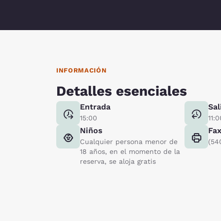
INFORMACIÓN
Detalles esenciales
Entrada
Sal
15:00
11:0
Niños
Fa
Cualquier persona menor de
(54
18 años, en el momento de la
reserva, se aloja gratis