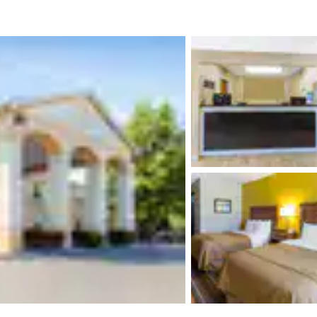
México
Mexico
Español
English
nd
Germany
España
English
Español
France
France
Français
English
Italia
Italy
Italiano
English
ngdom
India
New Zealan
English
English