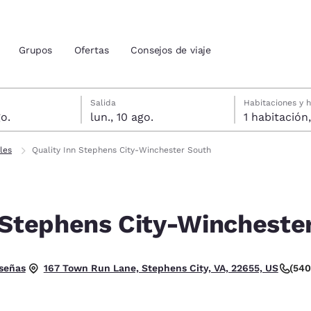
Grupos
Ofertas
Consejos de viaje
agosto
gosto
a seleccionada: lunes, 10 de agosto
da seleccionada: domingo, 9 de agosto
Salida
Habitaciones y 
o.
lun., 10 ago.
ión actuales
les
Quality Inn Stephens City-Winchester South
u idioma preferido
 Stephens City-Wincheste
tes
Estados Unidos
América Lat
Español
Español
trellas. Bueno.
eseñas
(54
167 Town Run Lane, Stephens City, VA, 22655, US
atina
Latin America
Canada
English
English