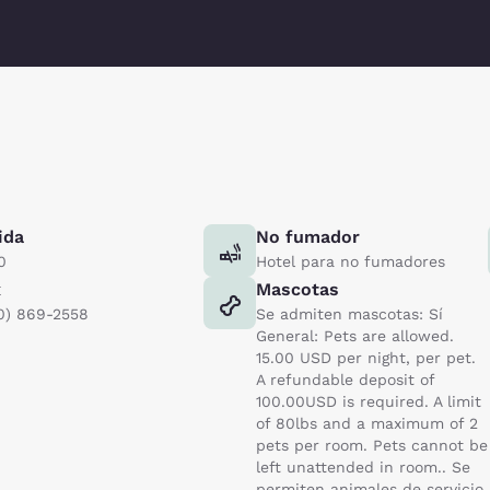
ida
No fumador
0
Hotel para no fumadores
x
Mascotas
0) 869-2558
Se admiten mascotas: Sí
General: Pets are allowed.
15.00 USD per night, per pet.
A refundable deposit of
100.00USD is required. A limit
of 80lbs and a maximum of 2
pets per room. Pets cannot be
left unattended in room.. Se
permiten animales de servicio