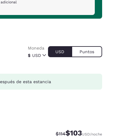
 adicional
Moneda
USD
Puntos
$
USD
espués de esta estancia
$103
Tarifa tachada:
Tarifa reducida:
$114
USD
/noche