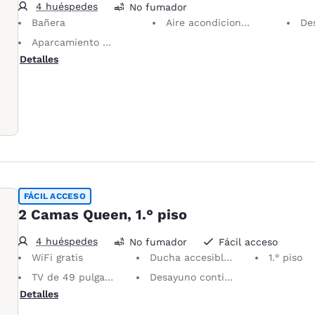
4 huéspedes
No fumador
Bañera
Aire acondicionado
Desa
Aparcamiento de cortesía sin asistencia
Detalles
FÁCIL ACCESO
2 Camas Queen, 1.° piso
4 huéspedes
No fumador
Fácil acceso
WiFi gratis
Ducha accesible en sillas de ruedas
1.° piso
TV de 49 pulgadas
Desayuno continental gratis
Detalles