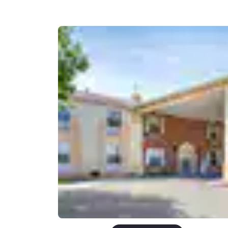
Canada
Français
Europa
Deutschla
Deutsch
Spain
English
Ireland
English
United Ki
English
Asia-Pacífico
Australia
English