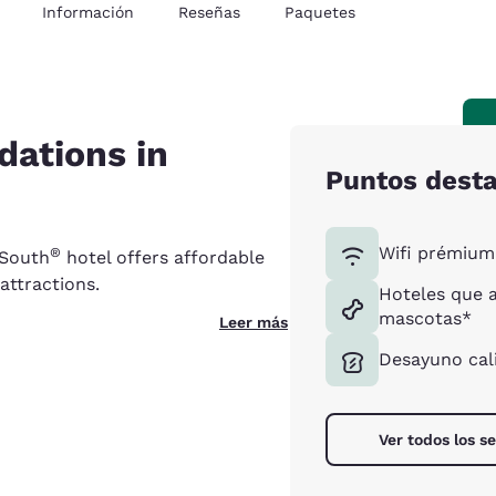
Información
Reseñas
Paquetes
ations in
Puntos dest
Wifi prémium 
®
 South
hotel offers affordable
attractions.
Hoteles que 
mascotas*
Leer más
Desayuno cali
Ver todos los se