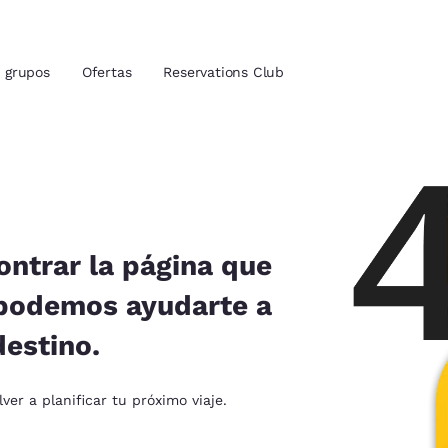
grupos
Ofertas
Reservations Club
ión actuales
u idioma preferido
ntrar la página que
 podemos ayudarte a
tes
Estados Unidos
América Lat
destino.
Español
Español
atina
Latin America
Canada
er a planificar tu próximo viaje.
English
English