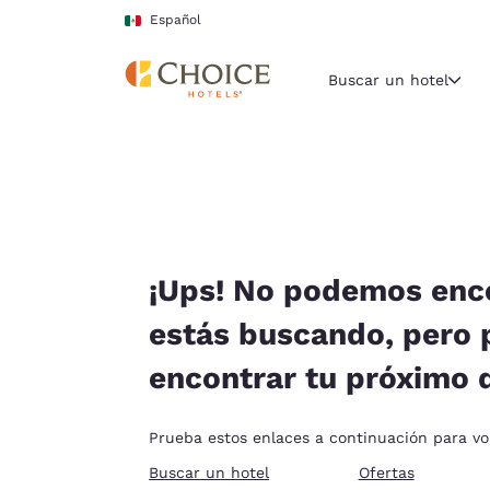
Carga completa
Pasar A Contenido Principal
Español
Buscar un hotel
Región y ubicac
México
Español
Selecciona t
¡Ups! No podemos enco
América
estás buscando, pero
United Sta
encontrar tu próximo 
English
América L
Prueba estos enlaces a continuación para volv
Português
Buscar un hotel
Ofertas