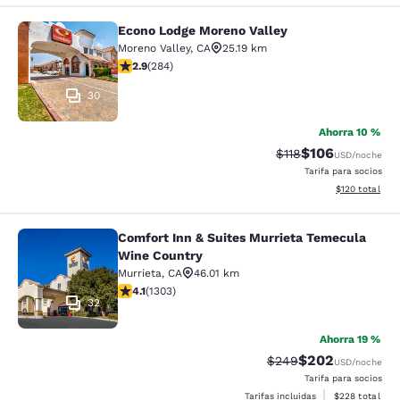
Econo Lodge Moreno Valley
Econo Lodge Moreno Valley
Moreno Valley
,
CA
25.19 km
calificación de 2.92 estrellas. Feria. 284 reseñas
2.9
(
284
)
30
Ahorra 10 %
$106
Precio tachado:
Precio con desc
$118
USD
/noche
Tarifa para socios
Ver detalles d
$120
total
Comfort Inn & Suites Murrieta Temecula
Comfort Inn & Suites Murrieta Tem
Wine Country
Murrieta
,
CA
46.01 km
calificación de 4.07 estrellas. Muy bueno. 1303 reseña
4.1
(
1303
)
32
Ahorra 19 %
$202
Precio tachado:
Precio con desc
$249
USD
/noche
Tarifa para socios
Ver detalles de
Tarifas incluidas
$228
total