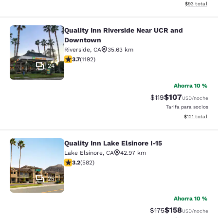
Ver detalles d
$93
total
Quality Inn Riverside Near UCR and
Quality Inn Riverside Near UCR an
Downtown
Riverside
,
CA
35.63 km
calificación de 3.66 estrellas. Bueno. 1192 reseñas
3.7
(
1192
)
24
Ahorra 10 %
$107
Precio tachado:
Precio con desc
$119
USD
/noche
Tarifa para socios
Ver detalles d
$121
total
Quality Inn Lake Elsinore I-15
Quality Inn Lake Elsinore I-15
Lake Elsinore
,
CA
42.97 km
calificación de 3.23 estrellas. Bueno. 582 reseñas
3.2
(
582
)
25
Ahorra 10 %
$158
Precio tachado:
Precio con desc
$175
USD
/noche