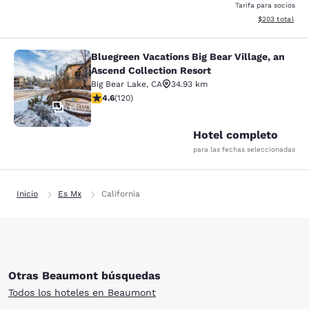
Tarifa para socios
Ver detalles de
$203
total
Bluegreen Vacations Big Bear Village, an
Bluegreen Vacations Big Bear Villag
Ascend Collection Resort
Big Bear Lake
,
CA
34.93 km
calificación de 4.63 estrellas. Excepcional. 120 reseña
4.6
(
120
)
61
Hotel completo
para las fechas seleccionadas
Inicio
Es Mx
California
Otras Beaumont búsquedas
Todos los hoteles en Beaumont