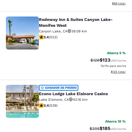
Ver detalles d
$89
total
Rodeway Inn & Suites Canyon Lake-
Rodeway Inn & Suites Canyon Lake
Menifee West
Canyon Lake
,
CA
39.09 km
calificación de 2.43 estrellas. Feria. 522 reseñas
2.4
(
522
)
26
Ahorra 5 %
$123
Precio tachado:
Precio con desc
$129
USD
/noche
Tarifa para socios
Ver detalles d
$135
total
Econo Lodge Lake Elsinore Casino
GANADOR DE PREMIO
Econo Lodge Lake Elsinore Casino
Lake Elsinore
,
CA
43.16 km
calificación de 3.35 estrellas. Bueno. 539 reseñas
3.4
(
539
)
32
Ahorra 10 %
$185
Precio tachado:
Precio con desc
$205
USD
/noche