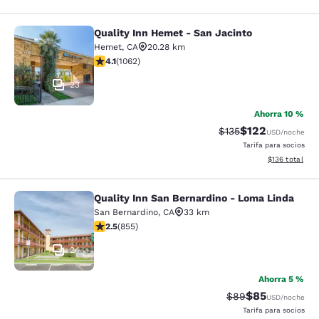
Quality Inn Hemet - San Jacinto
Quality Inn Hemet - San Jacinto
Hemet
,
CA
20.28 km
calificación de 4.07 estrellas. Muy bueno. 1062 reseña
4.1
(
1062
)
23
Ahorra 10 %
$122
Precio tachado:
Precio con desc
$135
USD
/noche
Tarifa para socios
Ver detalles d
$136
total
Quality Inn San Bernardino - Loma Linda
Quality Inn San Bernardino - Loma 
San Bernardino
,
CA
33 km
calificación de 2.49 estrellas. Feria. 855 reseñas
2.5
(
855
)
24
Ahorra 5 %
$85
Precio tachado:
Precio con des
$89
USD
/noche
Tarifa para socios