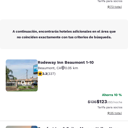
Tarifa para socios
Ver detalles d
$173
total
A continuación, encontrarás hoteles adicionales en el área que
no coinciden exactamente con tus criterios de búsqueda.
Rodeway Inn Beaumont 1-10
Rodeway Inn Beaumont 1-10
Beaumont
,
CA
0.05 km
calificación de 3.26 estrellas. Bueno. 337 reseñas
3.3
(
337
)
24
Ahorra 10 %
$123
Precio tachado:
Precio con desc
$136
USD
/noche
Tarifa para socios
Ver detalles d
$135
total