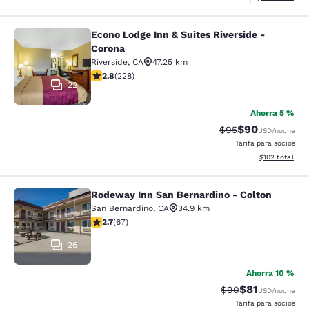
Econo Lodge Inn & Suites Riverside -
Econo Lodge Inn & Suites Riverside 
Corona
Riverside
,
CA
47.25 km
calificación de 2.76 estrellas. Feria. 228 reseñas
2.8
(
228
)
22
Ahorra 5 %
$90
Precio tachado:
Precio con des
$95
USD
/noche
Tarifa para socios
Ver detalles d
$102
total
Rodeway Inn San Bernardino - Colton
Rodeway Inn San Bernardino - Colt
San Bernardino
,
CA
34.9 km
calificación de 2.72 estrellas. Feria. 67 reseñas
2.7
(
67
)
26
Ahorra 10 %
$81
Precio tachado:
Precio con de
$90
USD
/noche
Tarifa para socios