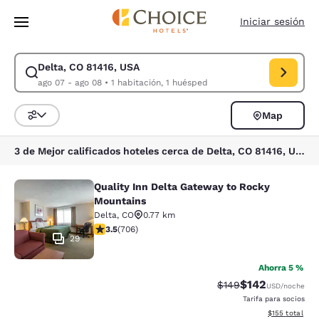
Carga completa
Pasar A Contenido Principal
Iniciar sesión
Delta, CO 81416, USA
Modificar la búsqueda de Delta, CO 81416, USA. Fecha de check-in ago 
ago 07 - ago 08
•
1 habitación, 1 huésped
Map
Ordenar y filtrar
3 de Mejor calificados hoteles cerca de Delta, CO 81416, USA
Quality Inn Delta Gateway to Rocky
Quality Inn Delta Gateway to Rocky
Mountains
Delta
,
CO
0.77 km
calificación de 3.46 estrellas. Bueno. 706 reseñas
3.5
(
706
)
29
Ahorra 5 %
$142
Precio tachado:
Precio con desc
$149
USD
/noche
Tarifa para socios
Ver detalles d
$155
total