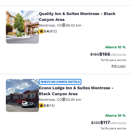
Quality Inn & Suites Montrose - Black
Quality Inn & Suites Montrose - Bl
Canyon Area
Montrose
,
CO
36.43 km
calificación de 3.4 estrellas. Bueno. 812 reseñas
3.4
(
812
)
35
Ahorra 10 %
$166
Precio tachado:
Precio con desc
$185
USD
/noche
Tarifa para socios
Ver detalles d
$191
total
Econo Lodge Inn & Suites Montrose 
NUEVO EN CHOICE HOTELS
Econo Lodge Inn & Suites Montrose -
Black Canyon Area
Montrose
,
CO
33.45 km
13
calificación de 2.5 estrellas. Feria. 14 reseñas
2.5
(
14
)
Ahorra 10 %
$117
Precio tachado:
Precio con des
$130
USD
/noche
Tarifa para socios