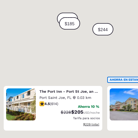
AHORRA EN ESTAN
The Port Inn - Port St Joe, an Ascend Collection Hotel
Port Saint Joe
,
FL
0.03 km
calificación de 4.51 estrellas. Excelente. 614 reseñas
4.5
(
614
)
Ahorra 10 %
$205
Precio tachado:
Precio con descuento:
$228
USD
/noche
Tarifa para socios
Ver detalles del total estimado
$229
total