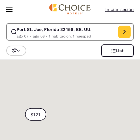
Carga completa
Pasar A Contenido Principal
Iniciar sesión
Port St. Joe, Florida 32456, EE. UU.
Modificar la búsqueda de Port St. Joe, Florida 32456, EE. UU.. Fecha d
ago 07 - ago 08
•
1 habitación, 1 huésped
List
Ordenar y filtrar
0